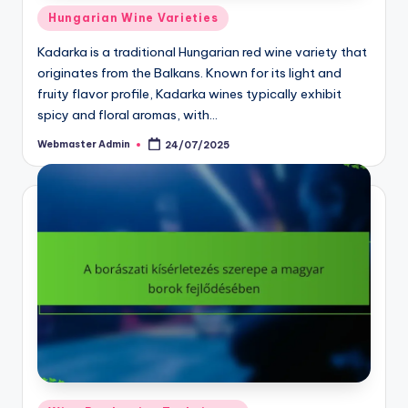
Posted
Hungarian Wine Varieties
in
Kadarka is a traditional Hungarian red wine variety that
originates from the Balkans. Known for its light and
fruity flavor profile, Kadarka wines typically exhibit
spicy and floral aromas, with…
Webmaster Admin
24/07/2025
Posted
by