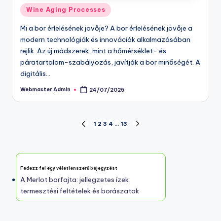
Posted
Wine Aging Processes
in
Mi a bor érlelésének jövője? A bor érlelésének jövője a
modern technológiák és innovációk alkalmazásában
rejlik. Az új módszerek, mint a hőmérséklet- és
páratartalom-szabályozás, javítják a bor minőségét. A
digitális…
Webmaster Admin
24/07/2025
Posted
by
Posts
1
2
3
4
…
13
PREVIOUS
NEXT
PAGE
PAGE
pagination
Fedezz fel egy véletlenszerű bejegyzést
A Merlot borfajta: jellegzetes ízek,
termesztési feltételek és borászatok