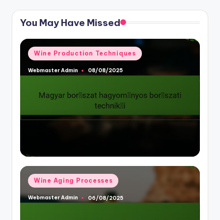
You May Have Missed
Posted
Wine Production Techniques
in
Webmaster Admin
08/08/2025
Posted
by
Posted
Wine Aging Processes
in
Webmaster Admin
06/08/2025
Posted
by