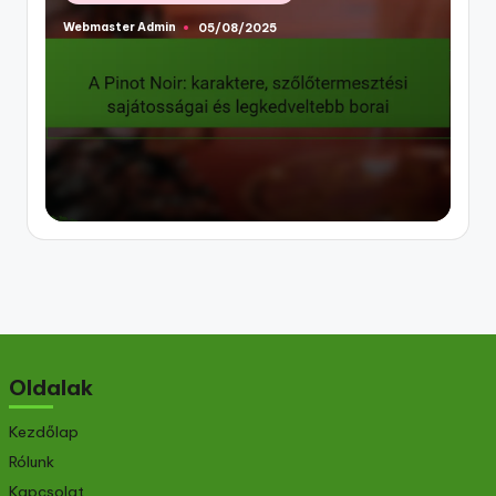
in
Webmaster Admin
05/08/2025
Posted
by
Oldalak
Kezdőlap
Rólunk
Kapcsolat