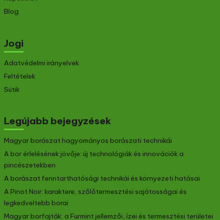
Blog
Jogi
Adatvédelmi irányelvek
Feltételek
Sütik
Legújabb bejegyzések
Magyar borászat hagyományos borászati technikái
A bor érlelésének jövője: új technológiák és innovációk a
pincészetekben
A borászat fenntarthatósági technikái és környezeti hatásai
A Pinot Noir: karaktere, szőlőtermesztési sajátosságai és
legkedveltebb borai
Magyar borfajták: a Furmint jellemzői, ízei és termesztési területei