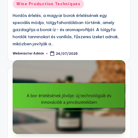
Posted
Wine Production Techniques
in
Hordós érlelés, a magyar borok érlelésének egy
speciális módja, tölgyfahordókban történik, amely
gazdagítja a borok íz- és aromaprofilját. A tölgyfa
hordók tanninokat és vaníliás, fűszeres ízeket adnak,
miközben javítják a…
Webmaster Admin
24/07/2025
Posted
by