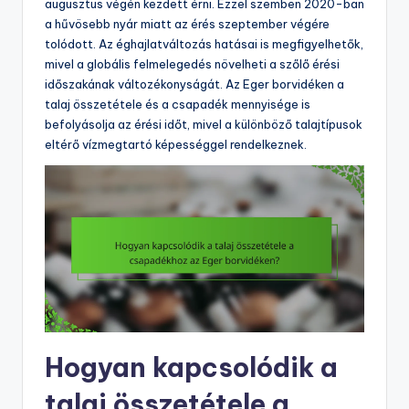
augusztus végén kezdett érni. Ezzel szemben 2020-ban
a hűvösebb nyár miatt az érés szeptember végére
tolódott. Az éghajlatváltozás hatásai is megfigyelhetők,
mivel a globális felmelegedés növelheti a szőlő érési
időszakának változékonyságát. Az Eger borvidéken a
talaj összetétele és a csapadék mennyisége is
befolyásolja az érési időt, mivel a különböző talajtípusok
eltérő vízmegtartó képességgel rendelkeznek.
Hogyan kapcsolódik a
talaj összetétele a