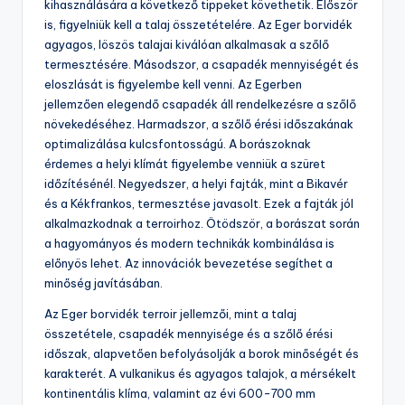
kihasználására a következő tippeket követhetik. Először
is, figyelniük kell a talaj összetételére. Az Eger borvidék
agyagos, löszös talajai kiválóan alkalmasak a szőlő
termesztésére. Másodszor, a csapadék mennyiségét és
eloszlását is figyelembe kell venni. Az Egerben
jellemzően elegendő csapadék áll rendelkezésre a szőlő
növekedéséhez. Harmadszor, a szőlő érési időszakának
optimalizálása kulcsfontosságú. A borászoknak
érdemes a helyi klímát figyelembe venniük a szüret
időzítésénél. Negyedszer, a helyi fajták, mint a Bikavér
és a Kékfrankos, termesztése javasolt. Ezek a fajták jól
alkalmazkodnak a terroirhoz. Ötödször, a borászat során
a hagyományos és modern technikák kombinálása is
előnyös lehet. Az innovációk bevezetése segíthet a
minőség javításában.
Az Eger borvidék terroir jellemzői, mint a talaj
összetétele, csapadék mennyisége és a szőlő érési
időszak, alapvetően befolyásolják a borok minőségét és
karakterét. A vulkanikus és agyagos talajok, a mérsékelt
kontinentális klíma, valamint az évi 600-700 mm