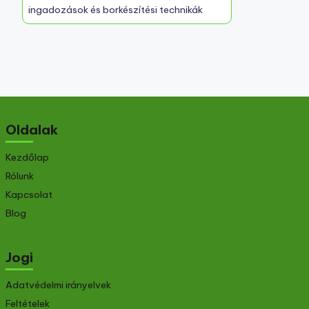
ingadozások és borkészítési technikák
Oldalak
Kezdőlap
Rólunk
Kapcsolat
Blog
Jogi
Adatvédelmi irányelvek
Feltételek