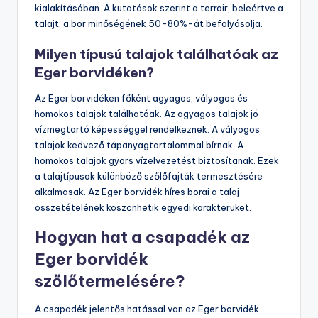
kialakításában. A kutatások szerint a terroir, beleértve a
talajt, a bor minőségének 50-80%-át befolyásolja.
Milyen típusú talajok találhatóak az
Eger borvidéken?
Az Eger borvidéken főként agyagos, vályogos és
homokos talajok találhatóak. Az agyagos talajok jó
vízmegtartó képességgel rendelkeznek. A vályogos
talajok kedvező tápanyagtartalommal bírnak. A
homokos talajok gyors vízelvezetést biztosítanak. Ezek
a talajtípusok különböző szőlőfajták termesztésére
alkalmasak. Az Eger borvidék híres borai a talaj
összetételének köszönhetik egyedi karakterüket.
Hogyan hat a csapadék az
Eger borvidék
szőlőtermelésére?
A csapadék jelentős hatással van az Eger borvidék