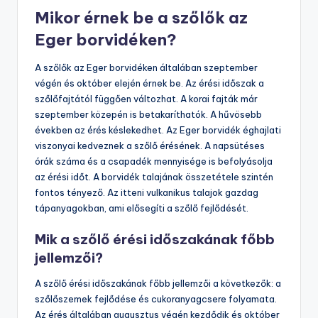
Mikor érnek be a szőlők az
Eger borvidéken?
A szőlők az Eger borvidéken általában szeptember
végén és október elején érnek be. Az érési időszak a
szőlőfajtától függően változhat. A korai fajták már
szeptember közepén is betakaríthatók. A hűvösebb
években az érés késlekedhet. Az Eger borvidék éghajlati
viszonyai kedveznek a szőlő érésének. A napsütéses
órák száma és a csapadék mennyisége is befolyásolja
az érési időt. A borvidék talajának összetétele szintén
fontos tényező. Az itteni vulkanikus talajok gazdag
tápanyagokban, ami elősegíti a szőlő fejlődését.
Mik a szőlő érési időszakának főbb
jellemzői?
A szőlő érési időszakának főbb jellemzői a következők: a
szőlőszemek fejlődése és cukoranyagcsere folyamata.
Az érés általában augusztus végén kezdődik és október