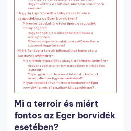
Hogyan változik a szőlő érési időszaka a különböző
években?
Hogyan kapcsolódik a talaj összetétele a
csapadékhoz az Eger borvidéken?
Milyen hatásokkal jár a talaj típusa a csapadék
mennyiségére?
Hogyan segíti elő a különböző talajtípusok a
vízmegtartást?
Milyen szerepe van a talajnak a szőlő érésében a
csapadék függvényében?
Miért fontos a terroir jellemzőinek ismerete a
borászok számára?
Mik a terroir ismeretének előnyei a borászok számára?
Hogyan segíti a terroir ismerete a borok minőségének
javítását?
Milyen gyakorlati lépéseket tehetnek a borászok a
terroir jellemzők figyelembevételével?
Milyen tippeket követhetnek a borászok az Eger
borvidék terroir jellemzőinek kihasználására?
Mi a terroir és miért
fontos az Eger borvidék
esetében?