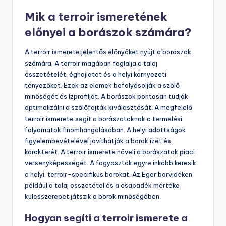
Mik a terroir ismeretének
előnyei a borászok számára?
A terroir ismerete jelentős előnyöket nyújt a borászok
számára. A terroir magában foglalja a talaj
összetételét, éghajlatot és a helyi környezeti
tényezőket. Ezek az elemek befolyásolják a szőlő
minőségét és ízprofilját. A borászok pontosan tudják
optimalizálni a szőlőfajták kiválasztását. A megfelelő
terroir ismerete segít a borászatoknak a termelési
folyamatok finomhangolásában. A helyi adottságok
figyelembevételével javíthatják a borok ízét és
karakterét. A terroir ismerete növeli a borászatok piaci
versenyképességét. A fogyasztók egyre inkább keresik
a helyi, terroir-specifikus borokat. Az Eger borvidéken
például a talaj összetétel és a csapadék mértéke
kulcsszerepet játszik a borok minőségében.
Hogyan segíti a terroir ismerete a