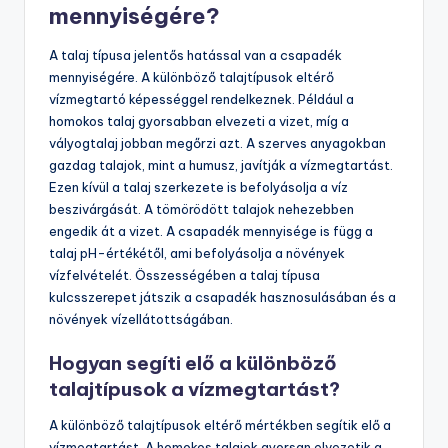
mennyiségére?
A talaj típusa jelentős hatással van a csapadék
mennyiségére. A különböző talajtípusok eltérő
vízmegtartó képességgel rendelkeznek. Például a
homokos talaj gyorsabban elvezeti a vizet, míg a
vályogtalaj jobban megőrzi azt. A szerves anyagokban
gazdag talajok, mint a humusz, javítják a vízmegtartást.
Ezen kívül a talaj szerkezete is befolyásolja a víz
beszivárgását. A tömörödött talajok nehezebben
engedik át a vizet. A csapadék mennyisége is függ a
talaj pH-értékétől, ami befolyásolja a növények
vízfelvételét. Összességében a talaj típusa
kulcsszerepet játszik a csapadék hasznosulásában és a
növények vízellátottságában.
Hogyan segíti elő a különböző
talajtípusok a vízmegtartást?
A különböző talajtípusok eltérő mértékben segítik elő a
vízmegtartást. A homokos talajok gyorsan elvezetik a