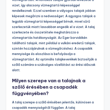
vizet, így alacsony vízmegtartó képességgel
rendelkeznek. Ezzel szemben a vályogos talajok jobban
képesek megőrizni a nedvességet. A agyagos talajok a
legjobb vízmegtartó képességgel bírnak, mivel sűrű
szerkezetük miatt lassabban engedik el a vizet. A talaj
szerkezete és összetétele meghatározza a
vízmegtartás hatékonyságát. Az Eger borvidékén
található talajok, mint például a vulkáni eredetű talajok,
szintén hozzájárulnak a vízmegőrzéshez. A csapadék
mennyisége és eloszlása is befolyásolja a
vízmegtartást. Az optimális talajkeverékek biztosítják a
szőlő számára a szükséges vízellátást az érési időszak
alatt.
Milyen szerepe van a talajnak a
szőlő érésében a csapadék
függvényében?
A talaj szerepe a szőlő érésében jelentős, különösen a
csapadék mennyiségétől függően. A talaj