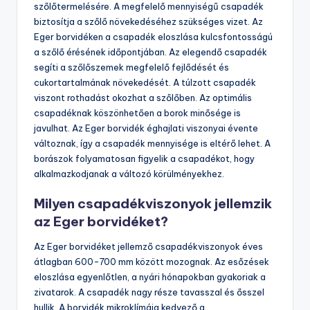
szőlőtermelésére. A megfelelő mennyiségű csapadék
biztosítja a szőlő növekedéséhez szükséges vizet. Az
Eger borvidéken a csapadék eloszlása kulcsfontosságú
a szőlő érésének időpontjában. Az elegendő csapadék
segíti a szőlőszemek megfelelő fejlődését és
cukortartalmának növekedését. A túlzott csapadék
viszont rothadást okozhat a szőlőben. Az optimális
csapadéknak köszönhetően a borok minősége is
javulhat. Az Eger borvidék éghajlati viszonyai évente
változnak, így a csapadék mennyisége is eltérő lehet. A
borászok folyamatosan figyelik a csapadékot, hogy
alkalmazkodjanak a változó körülményekhez.
Milyen csapadékviszonyok jellemzik
az Eger borvidéket?
Az Eger borvidéket jellemző csapadékviszonyok éves
átlagban 600-700 mm között mozognak. Az esőzések
eloszlása egyenlőtlen, a nyári hónapokban gyakoriak a
zivatarok. A csapadék nagy része tavasszal és ősszel
hullik. A borvidék mikroklímája kedvező a