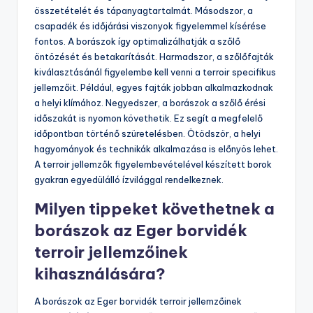
összetételét és tápanyagtartalmát. Másodszor, a
csapadék és időjárási viszonyok figyelemmel kísérése
fontos. A borászok így optimalizálhatják a szőlő
öntözését és betakarítását. Harmadszor, a szőlőfajták
kiválasztásánál figyelembe kell venni a terroir specifikus
jellemzőit. Például, egyes fajták jobban alkalmazkodnak
a helyi klímához. Negyedszer, a borászok a szőlő érési
időszakát is nyomon követhetik. Ez segít a megfelelő
időpontban történő szüretelésben. Ötödször, a helyi
hagyományok és technikák alkalmazása is előnyös lehet.
A terroir jellemzők figyelembevételével készített borok
gyakran egyedülálló ízvilággal rendelkeznek.
Milyen tippeket követhetnek a
borászok az Eger borvidék
terroir jellemzőinek
kihasználására?
A borászok az Eger borvidék terroir jellemzőinek