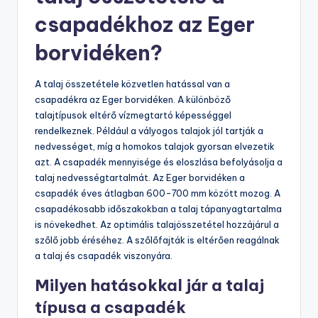
csapadékhoz az Eger
borvidéken?
A talaj összetétele közvetlen hatással van a
csapadékra az Eger borvidéken. A különböző
talajtípusok eltérő vízmegtartó képességgel
rendelkeznek. Például a vályogos talajok jól tartják a
nedvességet, míg a homokos talajok gyorsan elvezetik
azt. A csapadék mennyisége és eloszlása befolyásolja a
talaj nedvességtartalmát. Az Eger borvidéken a
csapadék éves átlagban 600-700 mm között mozog. A
csapadékosabb időszakokban a talaj tápanyagtartalma
is növekedhet. Az optimális talajösszetétel hozzájárul a
szőlő jobb éréséhez. A szőlőfajták is eltérően reagálnak
a talaj és csapadék viszonyára.
Milyen hatásokkal jár a talaj
típusa a csapadék