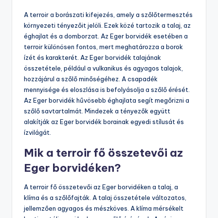
A terroir a borászati kifejezés, amely a szőlőtermesztés
környezeti tényezőit jelöli. Ezek közé tartozik a talaj, az
éghajlat és a domborzat. Az Eger borvidék esetében a
terroir különösen fontos, mert meghatározza a borok
ízét és karakterét. Az Eger borvidék talajának
összetétele, például a vulkanikus és agyagos talajok,
hozzájárul a szőlő minőségéhez. A csapadék
mennyisége és eloszlása is befolyásolja a szőlő érését.
Az Eger borvidék hűvösebb éghajlata segít megőrizni a
szőlő savtartalmát. Mindezek a tényezők együtt
alakítják az Eger borvidék borainak egyedi stílusát és
ízvilágát.
Mik a terroir fő összetevői az
Eger borvidéken?
A terroir fő összetevői az Eger borvidéken a talaj, a
klíma és a szőlőfajták. A talaj összetétele változatos,
jellemzően agyagos és mészköves. A klíma mérsékelt