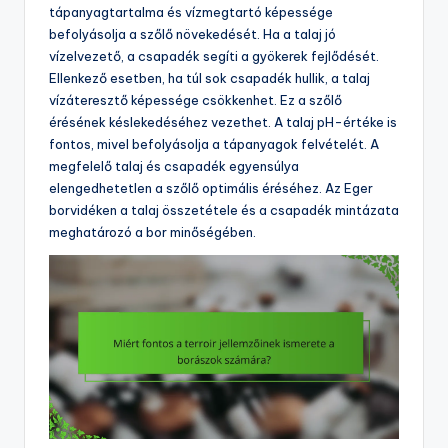
tápanyagtartalma és vízmegtartó képessége
befolyásolja a szőlő növekedését. Ha a talaj jó
vízelvezető, a csapadék segíti a gyökerek fejlődését.
Ellenkező esetben, ha túl sok csapadék hullik, a talaj
vízáteresztő képessége csökkenhet. Ez a szőlő
érésének késlekedéséhez vezethet. A talaj pH-értéke is
fontos, mivel befolyásolja a tápanyagok felvételét. A
megfelelő talaj és csapadék egyensúlya
elengedhetetlen a szőlő optimális éréséhez. Az Eger
borvidéken a talaj összetétele és a csapadék mintázata
meghatározó a bor minőségében.