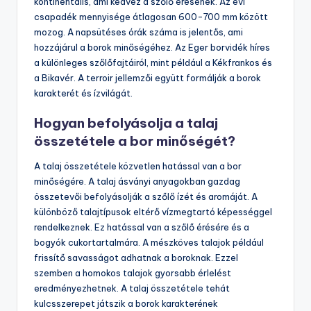
kontinentális, ami kedvez a szőlő érésének. Az évi
csapadék mennyisége átlagosan 600-700 mm között
mozog. A napsütéses órák száma is jelentős, ami
hozzájárul a borok minőségéhez. Az Eger borvidék híres
a különleges szőlőfajtáiról, mint például a Kékfrankos és
a Bikavér. A terroir jellemzői együtt formálják a borok
karakterét és ízvilágát.
Hogyan befolyásolja a talaj
összetétele a bor minőségét?
A talaj összetétele közvetlen hatással van a bor
minőségére. A talaj ásványi anyagokban gazdag
összetevői befolyásolják a szőlő ízét és aromáját. A
különböző talajtípusok eltérő vízmegtartó képességgel
rendelkeznek. Ez hatással van a szőlő érésére és a
bogyók cukortartalmára. A mészköves talajok például
frissítő savasságot adhatnak a boroknak. Ezzel
szemben a homokos talajok gyorsabb érlelést
eredményezhetnek. A talaj összetétele tehát
kulcsszerepet játszik a borok karakterének