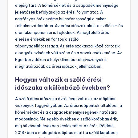
elejéig tart. A hőmérséklet és a csapadék mennyisége
jelentősen befolyásolja az érési folyamatot. A
napfényes órák száma kulcsfontosságú a cukor
felhalmozódásában. Az érési időszak alatt a szőlő íz- és
aromakomponensei is fejlődnek. A megfelelő érés
elérése érdekében fontos a szőlő
tápanyagellátottsága. Az érés szakaszai közé tartozik
a bogyók színének változása és a savak csökkenése. Az
Eger borvidéken a helyi klíma és talajviszonyok is
meghatározóak az érési időszak jellemzőiben.
Hogyan változik a szőlő érési
időszaka a különböző években?
A szőlő érési időszaka évről évre változik az időjárási
viszonyok függvényében. Az érési időpontok általában a
hőmérséklet és a csapadék mennyiségének hatására
módosulnak. Melegebb években a szőlő korábban érik,
míg hűvösebb években késlekedhet az érés. Például,
2018-ban a melegebb időjárás miatt a szőlő korábban,