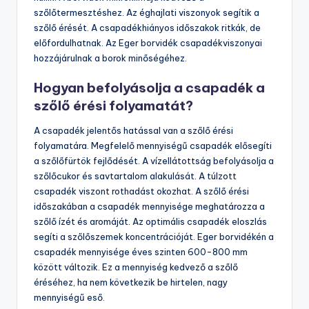
szőlőtermesztéshez. Az éghajlati viszonyok segítik a
szőlő érését. A csapadékhiányos időszakok ritkák, de
előfordulhatnak. Az Eger borvidék csapadékviszonyai
hozzájárulnak a borok minőségéhez.
Hogyan befolyásolja a csapadék a
szőlő érési folyamatát?
A csapadék jelentős hatással van a szőlő érési
folyamatára. Megfelelő mennyiségű csapadék elősegíti
a szőlőfürtök fejlődését. A vízellátottság befolyásolja a
szőlőcukor és savtartalom alakulását. A túlzott
csapadék viszont rothadást okozhat. A szőlő érési
időszakában a csapadék mennyisége meghatározza a
szőlő ízét és aromáját. Az optimális csapadék eloszlás
segíti a szőlőszemek koncentrációját. Eger borvidékén a
csapadék mennyisége éves szinten 600-800 mm
között változik. Ez a mennyiség kedvező a szőlő
éréséhez, ha nem következik be hirtelen, nagy
mennyiségű eső.