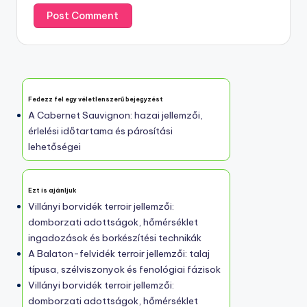
Fedezz fel egy véletlenszerű bejegyzést
A Cabernet Sauvignon: hazai jellemzői,
érlelési időtartama és párosítási
lehetőségei
Ezt is ajánljuk
Villányi borvidék terroir jellemzői:
domborzati adottságok, hőmérséklet
ingadozások és borkészítési technikák
A Balaton-felvidék terroir jellemzői: talaj
típusa, szélviszonyok és fenológiai fázisok
Villányi borvidék terroir jellemzői:
domborzati adottságok, hőmérséklet