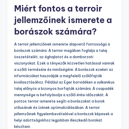
Miért fontos a terroir
jellemzőinek ismerete a
borászok számára?
A terroir jellemzőinek ismerete alapvető fontosságú a
borászok számára. A terroir magában foglalja a talaj
összetételét, az éghajlatot és a domborzati
viszonyokat. Ezek a tényezők közvetlen hatással vannak
a szőlő termésére és minőségére. A borászok ezeket az
információkat használják a megfelelő szőlőfajták
kiválasztásához. Például az Eger borvidéken a vulkanikus
talaj előnyös a bizonyos borfajták számára. A csapadék
mennyisége is befolyásolja a szőlő érési időszakát. A
pontos terroir ismerete segíti a borászokat a borok
stílusának és ízének optimalizálásában. A terroir
jellemzőinek figyelembevételével a borászok képesek a
helyi adottságokhoz legjobban illeszkedő borokat
készíteni.