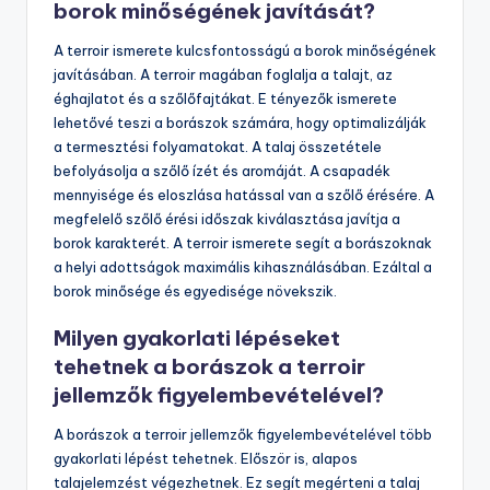
borok minőségének javítását?
A terroir ismerete kulcsfontosságú a borok minőségének
javításában. A terroir magában foglalja a talajt, az
éghajlatot és a szőlőfajtákat. E tényezők ismerete
lehetővé teszi a borászok számára, hogy optimalizálják
a termesztési folyamatokat. A talaj összetétele
befolyásolja a szőlő ízét és aromáját. A csapadék
mennyisége és eloszlása hatással van a szőlő érésére. A
megfelelő szőlő érési időszak kiválasztása javítja a
borok karakterét. A terroir ismerete segít a borászoknak
a helyi adottságok maximális kihasználásában. Ezáltal a
borok minősége és egyedisége növekszik.
Milyen gyakorlati lépéseket
tehetnek a borászok a terroir
jellemzők figyelembevételével?
A borászok a terroir jellemzők figyelembevételével több
gyakorlati lépést tehetnek. Először is, alapos
talajelemzést végezhetnek. Ez segít megérteni a talaj