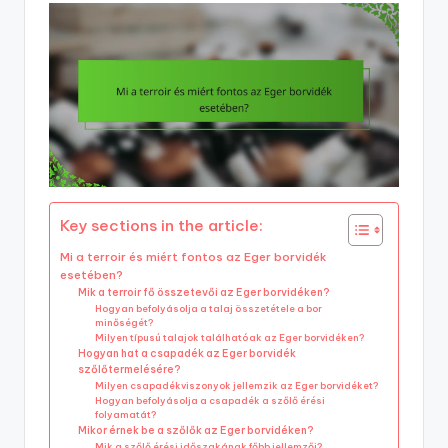
Key sections in the article:
Mi a terroir és miért fontos az Eger borvidék
esetében?
Mik a terroir fő összetevői az Eger borvidéken?
Hogyan befolyásolja a talaj összetétele a bor
minőségét?
Milyen típusú talajok találhatóak az Eger borvidéken?
Hogyan hat a csapadék az Eger borvidék
szőlőtermelésére?
Milyen csapadékviszonyok jellemzik az Eger borvidéket?
Hogyan befolyásolja a csapadék a szőlő érési
folyamatát?
Mikor érnek be a szőlők az Eger borvidéken?
Mik a szőlő érési időszakának főbb jellemzői?