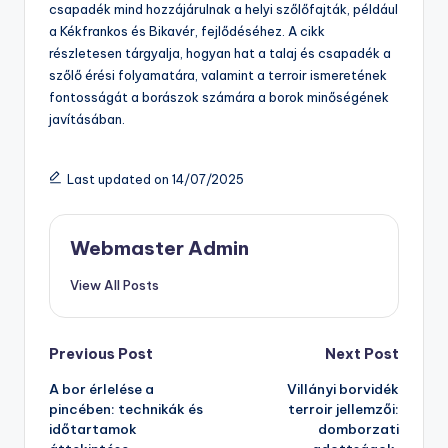
csapadék mind hozzájárulnak a helyi szőlőfajták, például
a Kékfrankos és Bikavér, fejlődéséhez. A cikk
részletesen tárgyalja, hogyan hat a talaj és csapadék a
szőlő érési folyamatára, valamint a terroir ismeretének
fontosságát a borászok számára a borok minőségének
javításában.
Last updated on 14/07/2025
Webmaster Admin
View All Posts
Post
Previous Post
Next Post
A bor érlelése a
Villányi borvidék
navigation
pincében: technikák és
terroir jellemzői:
időtartamok
domborzati