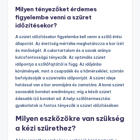
befolyásolják az időjárási viszonyok is. A napos, száraz
idő kedvez a szüretelésnek. A szőlő ízének és
aromájának fejlődése szintén fontos tényező. A
szüretelés előtt érdemes borkóstolást végezni. Ez segít
a szőlő optimális érettségének megállapításában. A
helyi szőlészeti hagyományok is irányadóak lehetnek a
döntésben.
Milyen tényezőket érdemes
figyelembe venni a szüret
időzítésekor?
A szüret időzítésekor figyelembe kell venni a szőlő érési
állapotát. Az érettség mértéke meghatározza a bor ízét
és minőségét. A cukortartalom és a savak aránya
kulcsfontosságú tényezők. Az optimális szüret
időpontja a szőlőfajtától is függ. Az időjárási
körülmények, mint a csapadék és a hőmérséklet, szintén
befolyásolják a szüretelés időpontját. A szüret ideje
hatással van a bor aromájára és zamatára. A korai szüret