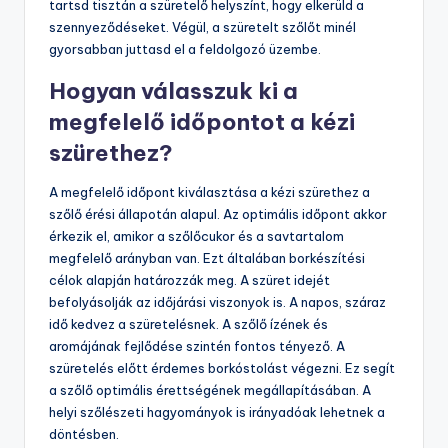
használata. Használj éles, tiszta metszőollót a szőlő
levágásához. Figyelj a szőlőfürtök épségére, hogy ne
sérüljön a gyümölcs. A szüret során tartsd a fürtöket a
napfénytől védve, hogy megőrizzék minőségüket.
Gyűjtsd a szőlőt kis, jól szellőző kosarakba a rothadás
elkerülése érdekében. Szüretelj reggel vagy késő
délután, amikor a hőmérséklet alacsonyabb. Mindig
tartsd tisztán a szüretelő helyszínt, hogy elkerüld a
szennyeződéseket. Végül, a szüretelt szőlőt minél
gyorsabban juttasd el a feldolgozó üzembe.
Hogyan válasszuk ki a
megfelelő időpontot a kézi
szürethez?
A megfelelő időpont kiválasztása a kézi szürethez a
szőlő érési állapotán alapul. Az optimális időpont akkor
érkezik el, amikor a szőlőcukor és a savtartalom
megfelelő arányban van. Ezt általában borkészítési
célok alapján határozzák meg. A szüret idejét