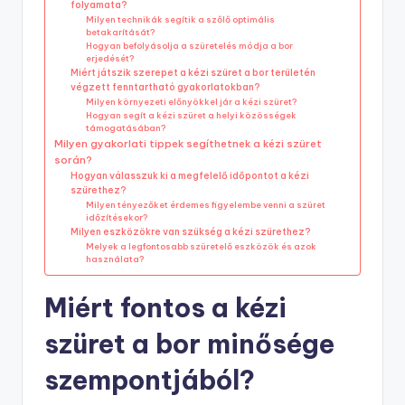
folyamata?
Milyen technikák segítik a szőlő optimális
betakarítását?
Hogyan befolyásolja a szüretelés módja a bor
erjedését?
Miért játszik szerepet a kézi szüret a bor területén
végzett fenntartható gyakorlatokban?
Milyen környezeti előnyökkel jár a kézi szüret?
Hogyan segít a kézi szüret a helyi közösségek
támogatásában?
Milyen gyakorlati tippek segíthetnek a kézi szüret
során?
Hogyan válasszuk ki a megfelelő időpontot a kézi
szürethez?
Milyen tényezőket érdemes figyelembe venni a szüret
időzítésekor?
Milyen eszközökre van szükség a kézi szürethez?
Melyek a legfontosabb szüretelő eszközök és azok
használata?
Miért fontos a kézi
szüret a bor minősége
szempontjából?