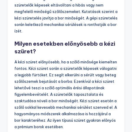
szüretelők képesek eltávolítani a hibás vagy nem
megfelelő minőségű szőlőszemeket. Kutatások szerint a
kézi szüretelés javítja a bor minőségét. A gépi szüretelés
során keletkező mechanikai sérülések is ronthatják a bor
ízét.
Milyen esetekben előnyösebb a kézi
szüret?
A kézi szüret előnyösebb, ha a szőlő minősége kiemelten
fontos. Kézi szüret során a szüretelők képesek válogatni
a legjobb fürtöket. Ez segít elkerülni a sérült vagy beteg
szőlőszemek bejutását a borba. Ezenkívül a kézi szüret
lehetővé teszi a szőlő optimális érési állapotának
figyelembevételét. A szüretelők tapasztalata és
szaktudása növeli a bor minőségét. Kézi szüret esetén a
szőlő sokkal kevesebb mechanikai sérülést szenved el. A
hagyományos módszerek alkalmazása is hozzájárul a
bor karakteréhez. Az ilyen típusú szüret gyakran előnyös
a prémium borok esetében.