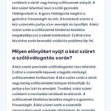
csökkenti a sérült vagy beteg szőlőszemek arányát. A
kézi szüret lehetővé teszi a szőlő gyorsabb
feldolgozását is. A gyors feldolgozás megőrzi a
gyümölcs frissességét és ízét. A kutatások szerint a
kézi szüretelés javítja a bor aromáját és ízprofilját. A kézi
szüret során a szőlőszemek kíméletes kezelése
megakadályozza a sebek kialakulását. Ezáltal a bor
készítése során kevesebb oxidációs probléma lép fel.
Milyen előnyöket nyújt a kézi szüret
a szőlőválogatás során?
A kézi szüret precízebb szőlőválogatást tesz lehetővé.
Ezáltal a szüretelők képesek a legjobb minőségű
szőlőszemeket kiválasztani. A kézi szüret során a sérült
vagy beteg szőlőszemeket könnyen eltávolítják. Ez
javítja a bor ízét és aromáját. Továbbá, a kézi szüret
csökkenti a mechanikai sérülések kockázatát. A
szőlőszemek kíméletes kezelése megőrzi a gyümölcs
frissességét. A kézi szüret során a szüretelők
tapasztalata segít a legjobb időzítésben. Az optimális