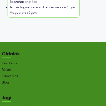
Ezt is ajánljuk
A természetes erjesztés módszerei és
előnyei a magyar borászatban
A borászat modern technológiái és
hagyományos módszerek
összehasonlítása
Az ökológiai borászat alapelvei és előnyei
Magyarországon
Oldalak
Kezdőlap