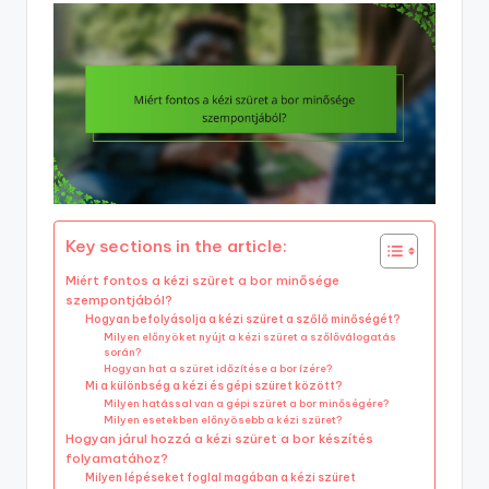
Key sections in the article:
Miért fontos a kézi szüret a bor minősége
szempontjából?
Hogyan befolyásolja a kézi szüret a szőlő minőségét?
Milyen előnyöket nyújt a kézi szüret a szőlőválogatás
során?
Hogyan hat a szüret időzítése a bor ízére?
Mi a különbség a kézi és gépi szüret között?
Milyen hatással van a gépi szüret a bor minőségére?
Milyen esetekben előnyösebb a kézi szüret?
Hogyan járul hozzá a kézi szüret a bor készítés
folyamatához?
Milyen lépéseket foglal magában a kézi szüret