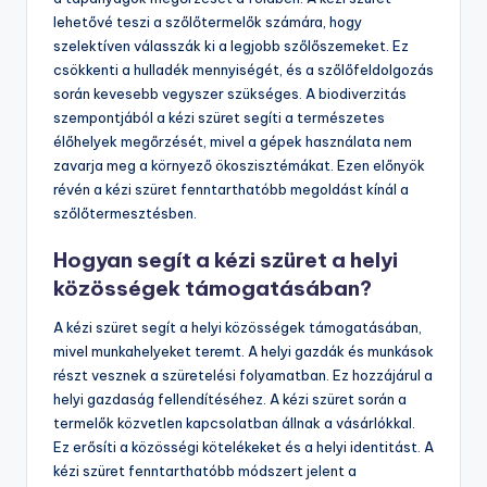
lehetővé teszi a szőlőtermelők számára, hogy
szelektíven válasszák ki a legjobb szőlőszemeket. Ez
csökkenti a hulladék mennyiségét, és a szőlőfeldolgozás
során kevesebb vegyszer szükséges. A biodiverzitás
szempontjából a kézi szüret segíti a természetes
élőhelyek megőrzését, mivel a gépek használata nem
zavarja meg a környező ökoszisztémákat. Ezen előnyök
révén a kézi szüret fenntarthatóbb megoldást kínál a
szőlőtermesztésben.
Hogyan segít a kézi szüret a helyi
közösségek támogatásában?
A kézi szüret segít a helyi közösségek támogatásában,
mivel munkahelyeket teremt. A helyi gazdák és munkások
részt vesznek a szüretelési folyamatban. Ez hozzájárul a
helyi gazdaság fellendítéséhez. A kézi szüret során a
termelők közvetlen kapcsolatban állnak a vásárlókkal.
Ez erősíti a közösségi kötelékeket és a helyi identitást. A
kézi szüret fenntarthatóbb módszert jelent a