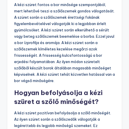
A kézi szüret fontos a bor minősége szempontjából,
mert lehetővé teszi a szőlőszemek gondos válogatását.
A szüret során a szőlőszemek érettségi fokának
figyelembevételével válogatják ki a legjobban érlelt
gyümölcsöket. A kézi szüret során elkerülhető a sérült
vagy beteg szőlőszemek beemelése a borba. Ezzel javul
a bor ízprofilja és aromája. A kézi szüret során a
szőlőszemek kíméletes kezelése megőrzi azok
frissességét. A frissesség kulcsfontosságú a bor
erjedési folyamatában. Az ilyen módon szüretelt
szőlőből készült borok általában magasabb minőséget
képviselnek. A kézi szüret tehát közvetlen hatással van a
bor végső minőségére.
Hogyan befolyásolja a kézi
szüret a szőlő minőségét?
A kézi szüret pozitívan befolyásolja a szőlő minőségét.
Az ilyen szüret során a szőlőszedők válogatják a
legérettebb és legjobb minőségű szemeket. Ez