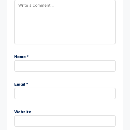
No comments yet. Why don’t you start the discussion?
Leave a Reply
Your email address will not be published.
Required fields
are marked
*
Name
*