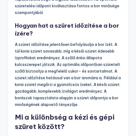
szüretelési időpont kiválasztása fontos a bor minősége
szempontjából.
Hogyan hat a szüret időzítése a bor
ízére?
A szüret időzítése jelentősen befolyásolja a bor ízét. A
túl korai szüret savasabb, míg a késői szüret édesebb
ízprofilokat eredményez. A szőlő érési állapota
kulcsszerepet játszik. Az optimális időpontban szüretelt
szőlő biztosítja a megfelelő cukor- és savtartalmat. A
szüret időzítése hatással van a bor aromáira is. Például a
korai szüret megőrzi a gyümölcsös ízeket. A késői szüret
gazdagabb, komplexebb ízvilágot eredményez. A
borászok tapasztalata alapján a szüret időpontja a bor
minőségének alapvető tényezője.
Mi a különbség a kézi és gépi
szüret között?