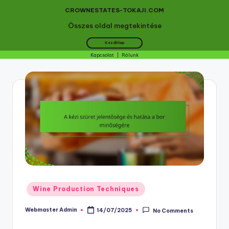
CROWNESTATES-TOKAJI.COM
Összes oldal megtekintése
Kezdőlap
Kapcsolat
|
Rólunk
Skip
to
content
Posted
Wine Production Techniques
in
Webmaster Admin
14/07/2025
No Comments
Posted
by