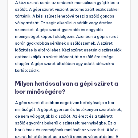
A kézi szüret során az emberek manuálisan gyűjtik be a
szőlőt. A gépi szüret viszont automatizált eszközökkel
történik. A kézi szüret lehetővé teszi a szőlő gondos
válogatását. Ez segít elkerülni a sérült vagy éretlen
szemeket. A gépi szüret gyorsabb és nagyobb
mennyiséget képes feldolgozni. Azonban a gépi szüret
során gyakrabban sérülnek a szőlőszemek. A szüret
időzítése is eltérő lehet. Kézi szüret esetén a szüretelők
optimalizálják a szüret időpontját a szőlő érettsége
alapján. A gépi szüret általában egy adott időszakra
korlátozódik.
Milyen hatással van a gépi szüret a
bor minőségére?
A gépi szüret általában negatívan befolyásolja a bor
minőségét. A gépek gyorsan és hatékonyan szüretelnek,
de nem válogatják ki a szőlőt. Az érett és a túlérett
szőlő egyaránt bekerül a szüretelt mennyiségbe. Ez a
bor ízének és aromájának romlásához vezethet. A kézi
szüret lehetőséget ad a szőlő gondos válogatására. A