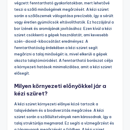
végzett fenntartható gyakorlatokban, mert lehetővé
teszi a szőlő minőségének megőrzését. A kézi szüret
során a szőlőszemek válogatása precízebb, így a sérült
vagy éretlen gyümölcsök eltávolíthatók. Ez hozzájárul a
bor ízének és aromájának javításához. Ezen kívül a kézi
szüret csökkenti a gépek használatát, ami kevesebb
szén-dioxid-kibocsátást eredményez. A
fenntarthatóság érdekében a kézi szüret segít
megőrizni a talaj minőségét is, mivel elkerüli a gépek
okozta talajtömörödést. A fenntartható borászat célja
a környezeti hatások minimalizálása, amit a kézi szüret
elősegít.
Milyen környezeti előnyökkel jár a
kézi szüret?
A kézi szüret környezeti előnyei közé tartozik a
talajvédelem és a biodiverzitás megőrzése. A kézi
szüret során a szőlőültetvények nem károsodnak, így a
talaj struktúrája megmarad. Ez segíti a vízmegőrzést és
a tápanyagok megőrzését a földben. A kézi szüret