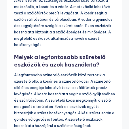
savasabb borokat eredményez, míg a késői szüret
édesebb ízű borokat ad. A helyi szőlőtermesztési
gyakorlatok is fontos tényezők a szüret időzítésében.
Milyen eszközökre van szükség
a kézi szürethez?
A kézi szürethez szükséges eszközök közé tartozik a
metszőolló, a kosár és a vödör. A metszőolló lehetővé
teszi a szőlőfürtök precíz levágását. A kosár segít a
szőlő szállításában és tárolásában. A vödör a gyümölcs
összegyűjtésére szolgál a szüret során. Ezen eszközök
használata biztosítja a szőlő épségét és minőségét. A
megfelelő eszközök alkalmazása növeli a szüret
hatékonyságát.
Melyek a legfontosabb szüretelő
eszközök és azok használata?
A legfontosabb szüretelő eszközök közé tartozik a
szüretelő olló, a kosár és a szüretelő kocsi. A szüretelő