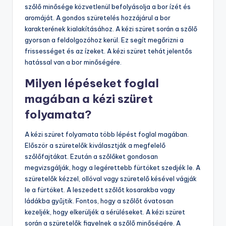
szőlő minősége közvetlenül befolyásolja a bor ízét és
aromáját. A gondos szüretelés hozzájárul a bor
karakterének kialakításához. A kézi szüret során a szőlő
gyorsan a feldolgozóhoz kerül. Ez segít megőrizni a
frissességet és az ízeket. A kézi szüret tehát jelentős
hatással van a bor minőségére.
Milyen lépéseket foglal
magában a kézi szüret
folyamata?
A kézi szüret folyamata több lépést foglal magában.
Először a szüretelők kiválasztják a megfelelő
szőlőfajtákat. Ezután a szőlőket gondosan
megvizsgálják, hogy a legérettebb fürtöket szedjék le. A
szüretelők kézzel, ollóval vagy szüretelő késével vágják
le a fürtöket. A leszedett szőlőt kosarakba vagy
ládákba gyűjtik. Fontos, hogy a szőlőt óvatosan
kezeljék, hogy elkerüljék a sérüléseket. A kézi szüret
során a szüretelők figyelnek a szőlő minőségére. A