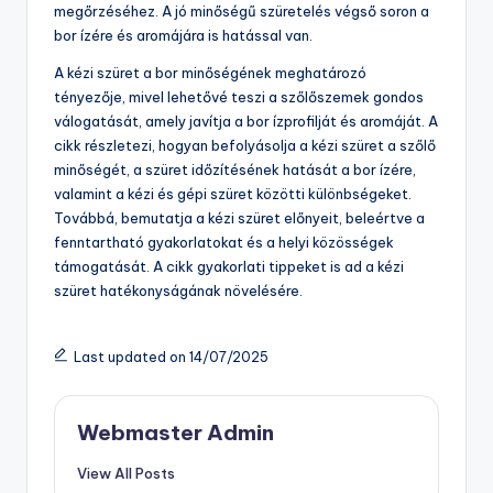
olló éles pengéje lehetővé teszi a szőlőfürtök precíz
levágását. A kosár használata segít a szőlő gyűjtésében
és szállításában. A szüretelő kocsi megkönnyíti a szőlő
mozgását a területen. Ezek az eszközök együtt
biztosítják a szüret hatékonyságát. A kézi szüret során a
gondos válogatás is fontos. A szüretelő eszközök
használata hozzájárul a szőlő minőségének
megőrzéséhez. A jó minőségű szüretelés végső soron a
bor ízére és aromájára is hatással van.
A kézi szüret a bor minőségének meghatározó
tényezője, mivel lehetővé teszi a szőlőszemek gondos
válogatását, amely javítja a bor ízprofilját és aromáját. A
cikk részletezi, hogyan befolyásolja a kézi szüret a szőlő
minőségét, a szüret időzítésének hatását a bor ízére,
valamint a kézi és gépi szüret közötti különbségeket.
Továbbá, bemutatja a kézi szüret előnyeit, beleértve a
fenntartható gyakorlatokat és a helyi közösségek
támogatását. A cikk gyakorlati tippeket is ad a kézi
szüret hatékonyságának növelésére.