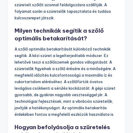
szüretelt szőlőt azonnal feldolgozásra szállítják. A
folyamat során a szüretelők tapasztalata és tudása
kulcsszerepet játszik.
Milyen technikák segítik a szőlő
optimális betakarítását?
A szőlő optimális betakarítását különböző technikák
segítik. A kézi szüret a legelterjedtebb módszer. Ez
lehetővé teszi a szőlőszemek gondos válogatását. A
szüretelők figyelnek a szőlő érésére és a minőségére. A
megfelelő időzítés kulcsfontosságú a maximális íz és
cukortartalom eléréséhez. A szőlőfürtök óvatos
levágása csökkenti a sérülés kockázatát. A gépi szüret
gyorsabb, de gyakran nagyobb veszteséggel jár. A
technológiai fejlesztések, mint a vibrációs szüretelők,
javítják a hatékonyságot. Az optimális betakarítás
érdekében fontos a megfelelő eszközök használata is.
Hogyan befolyásolja a szüretelés