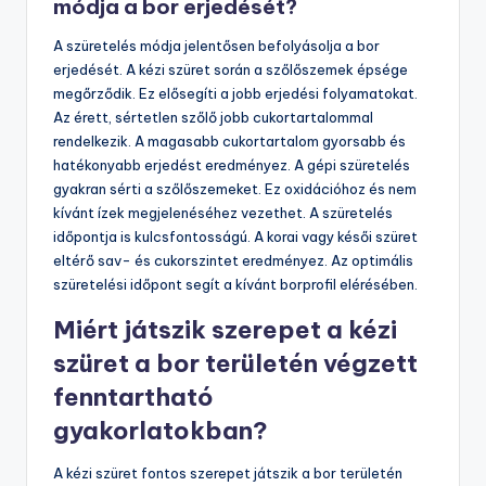
módja a bor erjedését?
A szüretelés módja jelentősen befolyásolja a bor
erjedését. A kézi szüret során a szőlőszemek épsége
megőrződik. Ez elősegíti a jobb erjedési folyamatokat.
Az érett, sértetlen szőlő jobb cukortartalommal
rendelkezik. A magasabb cukortartalom gyorsabb és
hatékonyabb erjedést eredményez. A gépi szüretelés
gyakran sérti a szőlőszemeket. Ez oxidációhoz és nem
kívánt ízek megjelenéséhez vezethet. A szüretelés
időpontja is kulcsfontosságú. A korai vagy késői szüret
eltérő sav- és cukorszintet eredményez. Az optimális
szüretelési időpont segít a kívánt borprofil elérésében.
Miért játszik szerepet a kézi
szüret a bor területén végzett
fenntartható
gyakorlatokban?
A kézi szüret fontos szerepet játszik a bor területén