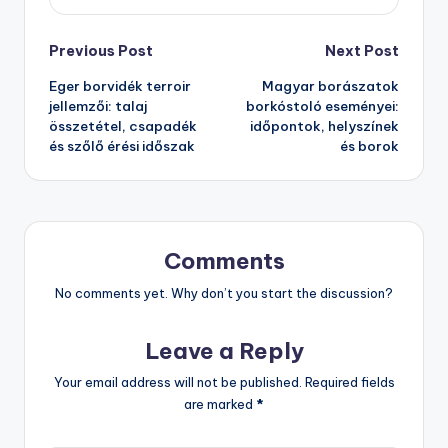
Last updated on 14/07/2025
Webmaster Admin
View All Posts
Post
Previous Post
Next Post
Eger borvidék terroir
Magyar borászatok
navigation
jellemzői: talaj
borkóstoló eseményei:
összetétel, csapadék
időpontok, helyszínek
és szőlő érési időszak
és borok
Comments