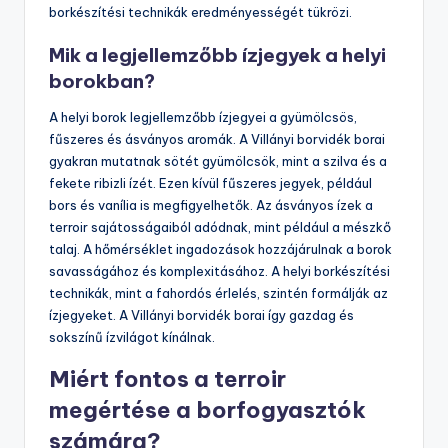
borkészítési technikák eredményességét tükrözi.
Mik a legjellemzőbb ízjegyek a helyi
borokban?
A helyi borok legjellemzőbb ízjegyei a gyümölcsös,
fűszeres és ásványos aromák. A Villányi borvidék borai
gyakran mutatnak sötét gyümölcsök, mint a szilva és a
fekete ribizli ízét. Ezen kívül fűszeres jegyek, például
bors és vanília is megfigyelhetők. Az ásványos ízek a
terroir sajátosságaiból adódnak, mint például a mészkő
talaj. A hőmérséklet ingadozások hozzájárulnak a borok
savasságához és komplexitásához. A helyi borkészítési
technikák, mint a fahordós érlelés, szintén formálják az
ízjegyeket. A Villányi borvidék borai így gazdag és
sokszínű ízvilágot kínálnak.
Miért fontos a terroir
megértése a borfogyasztók
számára?