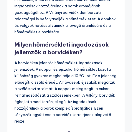
ingadozások hozzájárulnak a borok aromájának
gazdagságához. A Villányi borvidék domborzati
adottságai is befolyásolják a hőmérsékletet. A dombok
és völgyek hatással vannak a levegő áramlására és a
hőmérséklet eloszlására.
Milyen hőmérsékleti ingadozások
jellemzők a borvidéken?
A borvidéken jelentős hőmérsékleti ingadozások
jellemzőek. A nappali és éjszakai hőmérséklet közötti
különbség gyakran meghaladja a 10 °C-ot. Ez a jelenség
elősegíti a szőlő érését. A hűvösebb éjszakák megőrzik
a szőlő savtartalmát. A nappali meleg segíti a cukor
felhalmozódását a szőlőszemekben. A Villányi borvidék
éghajlata mediterrán jellegű. Az ingadozások
hozzájárulnak a borok komplex ízprofiljához. Ezen
tényezők együttese a borvidék terroirjának alapvető
része.