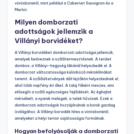
vörösborairól, mint például a Cabernet Sauvignon és a
Merlot.
Milyen domborzati
adottságok jellemzik a
Villányi borvidéket?
A Villányi borvidéket domborzati adottságai jellemzik,
amelyek kedveznek a szőlőtermesztésnek. A terület
dombos, a Villányi-hegység lábánál helyezkedik el. A
domborzat változatossága különböző mikroklímákat
teremt. A szőlőültetvények déli lejtőkön helyezkednek el,
ahol több napfény éri őket. A talaj főként meszes, ami
elősegíti a szőlő egészséges fejlődését. Az éghajlat
mérsékelt, a nyarak melegek, a telek hűvösek. Ezek a
domborzati adottságok hozzájárulnak a borok gazdag
ízvilágához. A Villányi borvidék híres a vörösborairól,
amelyeket a helyi terroir sajátosságai formálnak.
Hogyan befolyásolják a domborzati