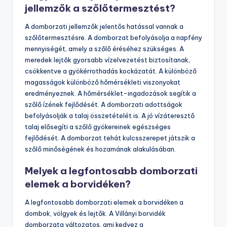
jellemzők a szőlőtermesztést?
A domborzati jellemzők jelentős hatással vannak a
szőlőtermesztésre. A domborzat befolyásolja a napfény
mennyiségét, amely a szőlő éréséhez szükséges. A
meredek lejtők gyorsabb vízelvezetést biztosítanak,
csökkentve a gyökérrothadás kockázatát. A különböző
magasságok különböző hőmérsékleti viszonyokat
eredményeznek. A hőmérséklet-ingadozások segítik a
szőlő ízének fejlődését. A domborzati adottságok
befolyásolják a talaj összetételét is. A jó vízáteresztő
talaj elősegíti a szőlő gyökereinek egészséges
fejlődését. A domborzat tehát kulcsszerepet játszik a
szőlő minőségének és hozamának alakulásában.
Melyek a legfontosabb domborzati
elemek a borvidéken?
A legfontosabb domborzati elemek a borvidéken a
dombok, völgyek és lejtők. A Villányi borvidék
domborzata változatos, ami kedvez a