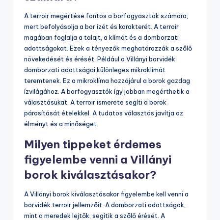
A terroir megértése fontos a borfogyasztók számára,
mert befolyásolja a bor ízét és karakterét. A terroir
magában foglalja a talajt, a klímát és a domborzati
adottságokat. Ezek a tényezők meghatározzák a szőlő
növekedését és érését. Például a Villányi borvidék
domborzati adottságai különleges mikroklímát
teremtenek. Ez a mikroklíma hozzájárul a borok gazdag
ízvilágához. A borfogyasztók így jobban megérthetik a
választásukat. A terroir ismerete segíti a borok
párosítását ételekkel. A tudatos választás javítja az
élményt és a minőséget.
Milyen tippeket érdemes
figyelembe venni a Villányi
borok kiválasztásakor?
A Villányi borok kiválasztásakor figyelembe kell venni a
borvidék terroir jellemzőit. A domborzati adottságok,
mint a meredek lejtők, segítik a szőlő érését. A