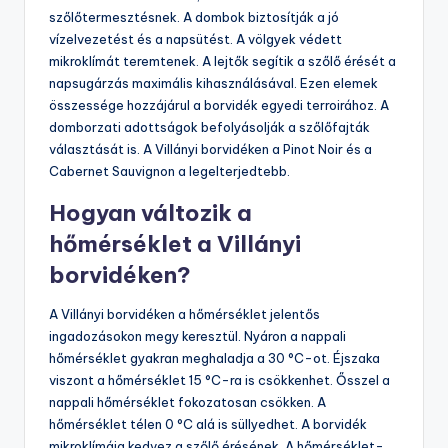
szőlőtermesztésnek. A dombok biztosítják a jó
vízelvezetést és a napsütést. A völgyek védett
mikroklímát teremtenek. A lejtők segítik a szőlő érését a
napsugárzás maximális kihasználásával. Ezen elemek
összessége hozzájárul a borvidék egyedi terroirához. A
domborzati adottságok befolyásolják a szőlőfajták
választását is. A Villányi borvidéken a Pinot Noir és a
Cabernet Sauvignon a legelterjedtebb.
Hogyan változik a
hőmérséklet a Villányi
borvidéken?
A Villányi borvidéken a hőmérséklet jelentős
ingadozásokon megy keresztül. Nyáron a nappali
hőmérséklet gyakran meghaladja a 30 °C-ot. Éjszaka
viszont a hőmérséklet 15 °C-ra is csökkenhet. Ősszel a
nappali hőmérséklet fokozatosan csökken. A
hőmérséklet télen 0 °C alá is süllyedhet. A borvidék
mikroklímája kedvez a szőlő érésének. A hőmérséklet-