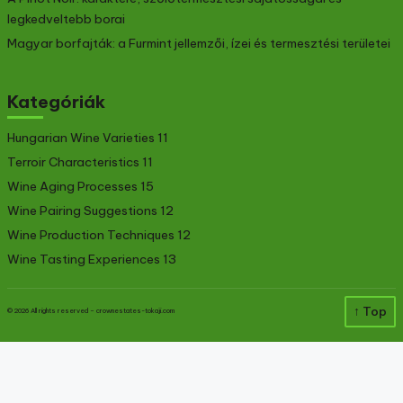
legkedveltebb borai
Magyar borfajták: a Furmint jellemzői, ízei és termesztési területei
Kategóriák
Hungarian Wine Varieties
11
Terroir Characteristics
11
Wine Aging Processes
15
Wine Pairing Suggestions
12
Wine Production Techniques
12
Wine Tasting Experiences
13
↑ Top
© 2026 All rights reserved –
crownestates-tokaji.com