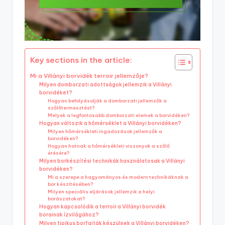
Key sections in the article:
Mi a Villányi borvidék terroir jellemzője?
Milyen domborzati adottságok jellemzik a Villányi
borvidéket?
Hogyan befolyásolják a domborzati jellemzők a
szőlőtermesztést?
Melyek a legfontosabb domborzati elemek a borvidéken?
Hogyan változik a hőmérséklet a Villányi borvidéken?
Milyen hőmérsékleti ingadozások jellemzők a
borvidéken?
Hogyan hatnak a hőmérsékleti viszonyok a szőlő
érésére?
Milyen borkészítési technikák használatosak a Villányi
borvidéken?
Mi a szerepe a hagyományos és modern technikáknak a
bor készítésében?
Milyen speciális eljárások jellemzik a helyi
borászatokat?
Hogyan kapcsolódik a terroir a Villányi borvidék
borainak ízvilágához?
Milyen tipikus borfajták készülnek a Villányi borvidéken?