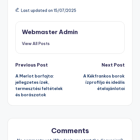
Last updated on 15/07/2025
Webmaster Admin
View All Posts
Post
Previous Post
Next Post
A Merlot borfajta:
A Kékfrankos borok
navigation
jellegzetes ízek,
ízprofilja és ideális
termesztési feltételek
ételajánlatai
és borászatok
Comments