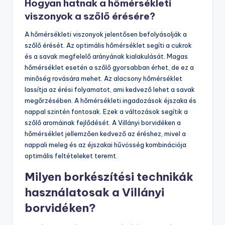
Hogyan hatnak a hőmérsékleti
viszonyok a szőlő érésére?
A hőmérsékleti viszonyok jelentősen befolyásolják a
szőlő érését. Az optimális hőmérséklet segíti a cukrok
és a savak megfelelő arányának kialakulását. Magas
hőmérséklet esetén a szőlő gyorsabban érhet, de ez a
minőség rovására mehet. Az alacsony hőmérséklet
lassítja az érési folyamatot, ami kedvező lehet a savak
megőrzésében. A hőmérsékleti ingadozások éjszaka és
nappal szintén fontosak. Ezek a változások segítik a
szőlő aromáinak fejlődését. A Villányi borvidéken a
hőmérséklet jellemzően kedvező az éréshez, mivel a
nappali meleg és az éjszakai hűvösség kombinációja
optimális feltételeket teremt.
Milyen borkészítési technikák
használatosak a Villányi
borvidéken?