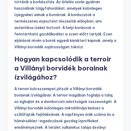
történik a borkészítés. Az érlelés során gyakran
használnak tölgyfahordókat, amelyek különleges
ízjegyeket adnak a boroknak. A borászatok a
természetes erjesztést részesítik előnyben, ami
autentikus ízeket biztosít. A helyi borászok a
fenntartható gazdálkodást is szem előtt tartják. Ezen
eljárások révén a borok egyedi karaktert kapnak, amely a
Villányi borvidék sajátosságait tükrözi.
Hogyan kapcsolódik a terroir
a Villányi borvidék borainak
ízvilágához?
A terroir kulcsszerepet játszik a Villányi borvidék
borainak ízvilágában. A terroir magában foglalja a talaj,
az éghajlat és a domborzati adottságok összességét. A
Villányi borvidék különleges mikroklímája kedvez a
szőlőfajták fejlődésének. A napfényes órák száma és a
hőmérséklet-ingadozások gazdag ízprofilokat
eredményeznek. A terület vulkanikus talaja ásványi