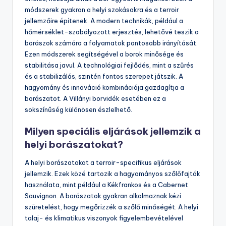
módszerek gyakran a helyi szokásokra és a terroir
jellemzőire építenek. A modern technikák, például a
hőmérséklet-szabályozott erjesztés, lehetővé teszik a
borászok számára a folyamatok pontosabb irányítását.
Ezen módszerek segítségével a borok minősége és
stabilitása javul. A technológiai fejlődés, mint a szűrés
és a stabilizálás, szintén fontos szerepet játszik. A
hagyomány és innováció kombinációja gazdagítja a
borászatot. A Villányi borvidék esetében ez a
sokszínűség különösen észlelhető.
Milyen speciális eljárások jellemzik a
helyi borászatokat?
A helyi borászatokat a terroir-specifikus eljárások
jellemzik. Ezek közé tartozik a hagyományos szőlőfajták
használata, mint például a Kékfrankos és a Cabernet
Sauvignon. A borászatok gyakran alkalmaznak kézi
szüretelést, hogy megőrizzék a szőlő minőségét. A helyi
talaj- és klimatikus viszonyok figyelembevételével