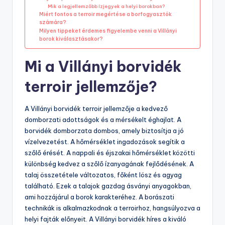
Mik a legjellemzőbb ízjegyek a helyi borokban?
Miért fontos a terroir megértése a borfogyasztók
számára?
Milyen tippeket érdemes figyelembe venni a Villányi
borok kiválasztásakor?
Mi a Villányi borvidék
terroir jellemzője?
A Villányi borvidék terroir jellemzője a kedvező
domborzati adottságok és a mérsékelt éghajlat. A
borvidék domborzata dombos, amely biztosítja a jó
vízelvezetést. A hőmérséklet ingadozások segítik a
szőlő érését. A nappali és éjszakai hőmérséklet közötti
különbség kedvez a szőlő ízanyagának fejlődésének. A
talaj összetétele változatos, főként lösz és agyag
található. Ezek a talajok gazdag ásványi anyagokban,
ami hozzájárul a borok karakteréhez. A borászati
technikák is alkalmazkodnak a terroirhoz, hangsúlyozva a
helyi fajták előnyeit. A Villányi borvidék híres a kiváló