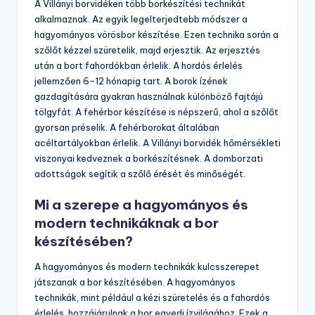
A Villányi borvidéken több borkészítési technikát
alkalmaznak. Az egyik legelterjedtebb módszer a
hagyományos vörösbor készítése. Ezen technika során a
szőlőt kézzel szüretelik, majd erjesztik. Az erjesztés
után a bort fahordókban érlelik. A hordós érlelés
jellemzően 6-12 hónapig tart. A borok ízének
gazdagítására gyakran használnak különböző fajtájú
tölgyfát. A fehérbor készítése is népszerű, ahol a szőlőt
gyorsan préselik. A fehérborokat általában
acéltartályokban érlelik. A Villányi borvidék hőmérsékleti
viszonyai kedveznek a borkészítésnek. A domborzati
adottságok segítik a szőlő érését és minőségét.
Mi a szerepe a hagyományos és
modern technikáknak a bor
készítésében?
A hagyományos és modern technikák kulcsszerepet
játszanak a bor készítésében. A hagyományos
technikák, mint például a kézi szüretelés és a fahordós
érlelés, hozzájárulnak a bor egyedi ízvilágához. Ezek a