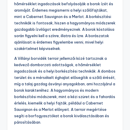
hőmérséklet ingadozások befolyásolják a borok ízét és
aromáját. Érdemes megismerni a helyi szőlőfajtákat,
mint a Cabernet Sauvignon és a Merlot. A borkészítési
technikák is fontosak, hiszen a hagyományos módszerek
gazdagabb ízvilágot eredményeznek. A borok kóstolása
során figyelni kell a színre, illatra és ízre. A borászatok
ajánlásait is érdemes figyelembe venni, mivel helyi
szakértelmet képviselnek.
A Villányi borvidék terroir jellemzői közé tartoznak a
kedvező domborzati adottságok, a hőmérséklet
ingadozások és a helyi borkészítési technikák. A dombos
terület és a mérsékelt éghajlat elősegítik a szőlő érését,
míg a talaj gazdag ásványi anyagokban, ami hozzájárul a
borok karakteréhez. A hagyományos és modern
borkészítési módszerek, mint a kézi szüret és a fahordós
érlelés, kiemelik a helyi fajták, például a Cabernet
Sauvignon és a Merlot előnyeit. A terroir megértése
segíti a borfogyasztókat a borok kiválasztásában és
párosításában.