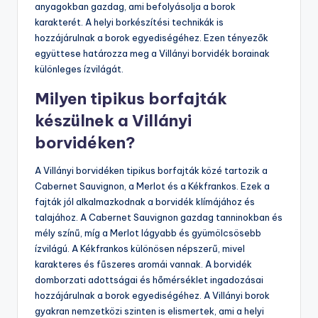
anyagokban gazdag, ami befolyásolja a borok
karakterét. A helyi borkészítési technikák is
hozzájárulnak a borok egyediségéhez. Ezen tényezők
együttese határozza meg a Villányi borvidék borainak
különleges ízvilágát.
Milyen tipikus borfajták
készülnek a Villányi
borvidéken?
A Villányi borvidéken tipikus borfajták közé tartozik a
Cabernet Sauvignon, a Merlot és a Kékfrankos. Ezek a
fajták jól alkalmazkodnak a borvidék klímájához és
talajához. A Cabernet Sauvignon gazdag tanninokban és
mély színű, míg a Merlot lágyabb és gyümölcsösebb
ízvilágú. A Kékfrankos különösen népszerű, mivel
karakteres és fűszeres aromái vannak. A borvidék
domborzati adottságai és hőmérséklet ingadozásai
hozzájárulnak a borok egyediségéhez. A Villányi borok
gyakran nemzetközi szinten is elismertek, ami a helyi