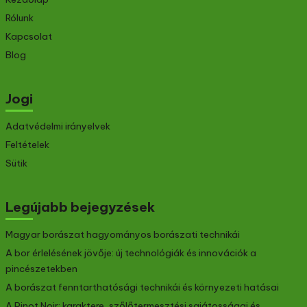
Rólunk
Kapcsolat
Blog
Jogi
Adatvédelmi irányelvek
Feltételek
Sütik
Legújabb bejegyzések
Magyar borászat hagyományos borászati technikái
A bor érlelésének jövője: új technológiák és innovációk a
pincészetekben
A borászat fenntarthatósági technikái és környezeti hatásai
A Pinot Noir: karaktere, szőlőtermesztési sajátosságai és