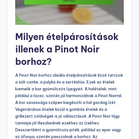
Milyen ételpárosítások
illenek a Pinot Noir
borhoz?
A Pinot Noir borhoz ideális ételpárosítások közé tartozik
a sült csirke, a pulyka és a sertéshús. Ezek az ételek
kiemelik a bor gyümölcsös ízjegyeit. A halételek, mint
például a lazac, szintén jól harmonizálnak a Pinot Noirral.
A bor savassága szépen kiegészíti a hal gazdag ízét.
Vegetáriánus ételek közül a gombás ételek és a
grillezett zöldségek is jó választások. A Pinot Noir lágy
tanninjai jól illeszkednek ezekhez az ízekhez.
Desszertként a gyümölcsös piték, például az eper vagy
az áfonya, szintén passzolnak a borhoz. Az