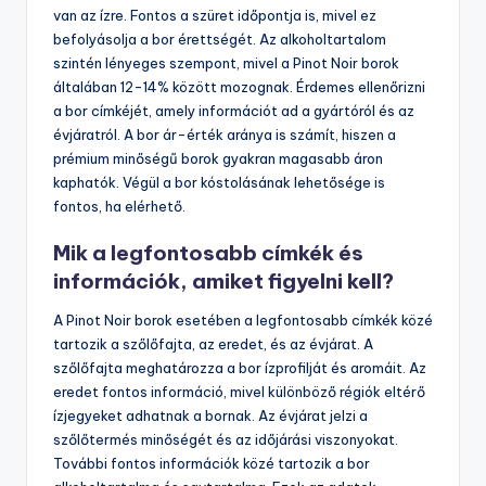
van az ízre. Fontos a szüret időpontja is, mivel ez
befolyásolja a bor érettségét. Az alkoholtartalom
szintén lényeges szempont, mivel a Pinot Noir borok
általában 12-14% között mozognak. Érdemes ellenőrizni
a bor címkéjét, amely információt ad a gyártóról és az
évjáratról. A bor ár-érték aránya is számít, hiszen a
prémium minőségű borok gyakran magasabb áron
kaphatók. Végül a bor kóstolásának lehetősége is
fontos, ha elérhető.
Mik a legfontosabb címkék és
információk, amiket figyelni kell?
A Pinot Noir borok esetében a legfontosabb címkék közé
tartozik a szőlőfajta, az eredet, és az évjárat. A
szőlőfajta meghatározza a bor ízprofilját és aromáit. Az
eredet fontos információ, mivel különböző régiók eltérő
ízjegyeket adhatnak a bornak. Az évjárat jelzi a
szőlőtermés minőségét és az időjárási viszonyokat.
További fontos információk közé tartozik a bor