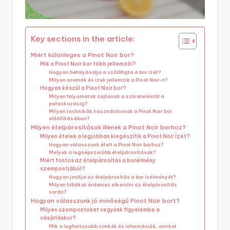
Key sections in the article:
Miért különleges a Pinot Noir bor?
Mik a Pinot Noir bor főbb jellemzői?
Hogyan befolyásolja a szőlőfajta a bor ízét?
Milyen aromák és ízek jellemzik a Pinot Noir-t?
Hogyan készül a Pinot Noir bor?
Milyen folyamatok zajlanak a szüreteléstől a
palackozásig?
Milyen technikák használatosak a Pinot Noir bor
előállításában?
Milyen ételpárosítások illenek a Pinot Noir borhoz?
Milyen ételek a legjobban kiegészítik a Pinot Noir ízét?
Hogyan válasszunk ételt a Pinot Noir borhoz?
Melyek a legnépszerűbb ételpárosítások?
Miért fontos az ételpárosítás a borélmény
szempontjából?
Hogyan javítja az ételpárosítás a bor ízélményét?
Milyen hibákat érdemes elkerülni az ételpárosítás
során?
Hogyan válasszunk jó minőségű Pinot Noir bort?
Milyen szempontokat vegyünk figyelembe a
vásárláskor?
Mik a legfontosabb címkék és információk, amiket