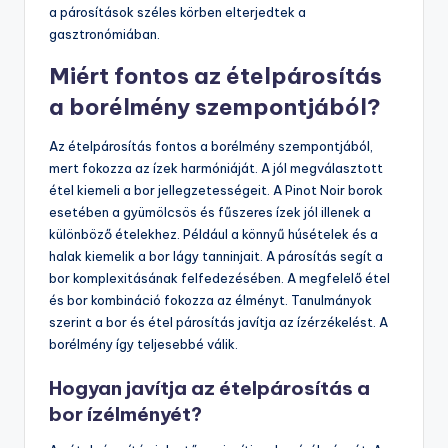
a párosítások széles körben elterjedtek a
gasztronómiában.
Miért fontos az ételpárosítás
a borélmény szempontjából?
Az ételpárosítás fontos a borélmény szempontjából,
mert fokozza az ízek harmóniáját. A jól megválasztott
étel kiemeli a bor jellegzetességeit. A Pinot Noir borok
esetében a gyümölcsös és fűszeres ízek jól illenek a
különböző ételekhez. Például a könnyű húsételek és a
halak kiemelik a bor lágy tanninjait. A párosítás segít a
bor komplexitásának felfedezésében. A megfelelő étel
és bor kombináció fokozza az élményt. Tanulmányok
szerint a bor és étel párosítás javítja az ízérzékelést. A
borélmény így teljesebbé válik.
Hogyan javítja az ételpárosítás a
bor ízélményét?