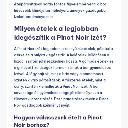
ételpárosítások során fontos figyelembe venni a bor
hűvösebb klímájú termőhelyeit, amelyek gazdagabb
ízeket eredményeznek.
Milyen ételek a legjobban
kiegészítik a Pinot Noir ízét?
A Pinot Noir ízét legjobban a könnyű húsételek, például a
csirke és a pulyka kiegészítik. A halételek, különösen a
lazac, szintén jól illeszkednek hozzá. A gombás ételek és
a grillezett zöldségek harmonizálnak a bor gyümölcsös
ízével. A lágy sajtok, mint a brie vagy a camembert,
szintén kiváló párosítások. A fűszeres ételek, mint a
curry, szintén kiemelhetik a Pinot Noir ízét. A bor
savassága és gyümölcsössége jól ellensúlyozza a
fűszerek intenzitását. Ezen párosítások révén a Pinot
Noir gazdagabb ízélményt nyújt.
Hogyan válasszunk ételt a Pinot
Noir borhoz?