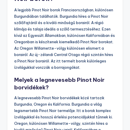
A legjobb Pinot Noir borok Franciaországban, különösen
Burgundiában találhatók. Burgundia híres a Pinot Noir
szőlőfajtáról és a kiváló minőségű borairól. A régió
klímája és talaja ideális a szőlő termesztéséhez. Ezen
kívül az Egyesült Államokban, különösen Kaliforniában és
Oregonban is készítenek kiemelkedő Pinot Noir borokat.
Az Oregon Willamette-völgy különösen elismert a
borairól. Az új-zélandi Central Otago régió szintén híres
a Pinot Noir borairól. Az itt termelt borok különleges
ízvilágukkal vonzzák a borrajongókat.
Melyek a legnevesebb Pinot Noir
borvidékek?
A legnevesebb Pinot Noir borvidékek közé tartozik
Burgundia, Oregon és Kalifornia. Burgundia a világ
legismertebb Pinot Noir termelője. Itt a borok komplex
ízvilágukkal és hosszú érlelési potenciáljukkal tűnnek ki.
Oregon, különösen Willamette-völgy, szintén híres a
kiváló minőségű Pinot Noir-jairól. Kaliforniában a