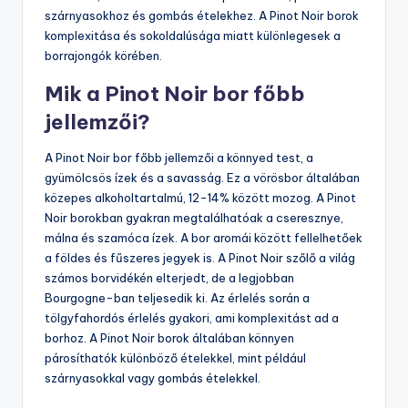
szárnyasokhoz és gombás ételekhez. A Pinot Noir borok
komplexitása és sokoldalúsága miatt különlegesek a
borrajongók körében.
Mik a Pinot Noir bor főbb
jellemzői?
A Pinot Noir bor főbb jellemzői a könnyed test, a
gyümölcsös ízek és a savasság. Ez a vörösbor általában
közepes alkoholtartalmú, 12-14% között mozog. A Pinot
Noir borokban gyakran megtalálhatóak a cseresznye,
málna és szamóca ízek. A bor aromái között fellelhetőek
a földes és fűszeres jegyek is. A Pinot Noir szőlő a világ
számos borvidékén elterjedt, de a legjobban
Bourgogne-ban teljesedik ki. Az érlelés során a
tölgyfahordós érlelés gyakori, ami komplexitást ad a
borhoz. A Pinot Noir borok általában könnyen
párosíthatók különböző ételekkel, mint például
szárnyasokkal vagy gombás ételekkel.