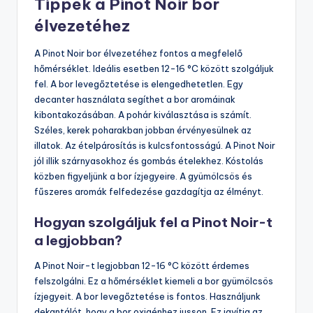
Tippek a Pinot Noir bor
élvezetéhez
A Pinot Noir bor élvezetéhez fontos a megfelelő
hőmérséklet. Ideális esetben 12-16 °C között szolgáljuk
fel. A bor levegőztetése is elengedhetetlen. Egy
decanter használata segíthet a bor aromáinak
kibontakozásában. A pohár kiválasztása is számít.
Széles, kerek poharakban jobban érvényesülnek az
illatok. Az ételpárosítás is kulcsfontosságú. A Pinot Noir
jól illik szárnyasokhoz és gombás ételekhez. Kóstolás
közben figyeljünk a bor ízjegyeire. A gyümölcsös és
fűszeres aromák felfedezése gazdagítja az élményt.
Hogyan szolgáljuk fel a Pinot Noir-t
a legjobban?
A Pinot Noir-t legjobban 12-16 °C között érdemes
felszolgálni. Ez a hőmérséklet kiemeli a bor gyümölcsös
ízjegyeit. A bor levegőztetése is fontos. Használjunk
dekantálót, hogy a bor oxigénhez jusson. Ez javítja az