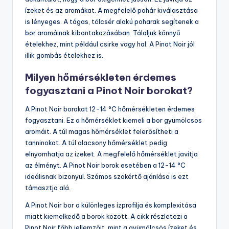
ízeket és az aromákat. A megfelelő pohár kiválasztása
is lényeges. A tágas, tölcsér alakú poharak segítenek a
bor aromáinak kibontakozásában. Tálaljuk könnyű
ételekhez, mint például csirke vagy hal. A Pinot Noir jól
illik gombás ételekhez is.
Milyen hőmérsékleten érdemes
fogyasztani a Pinot Noir borokat?
A Pinot Noir borokat 12-14 °C hőmérsékleten érdemes
fogyasztani. Ez a hőmérséklet kiemeli a bor gyümölcsös
aromáit. A túl magas hőmérséklet felerősítheti a
tanninokat. A túl alacsony hőmérséklet pedig
elnyomhatja az ízeket. A megfelelő hőmérséklet javítja
az élményt. A Pinot Noir borok esetében a 12-14 °C
ideálisnak bizonyul. Számos szakértő ajánlása is ezt
támasztja alá.
A Pinot Noir bor a különleges ízprofilja és komplexitása
miatt kiemelkedő a borok között. A cikk részletezi a
Pinot Noir főbb jellemzőit, mint a gyümölcsös ízeket és