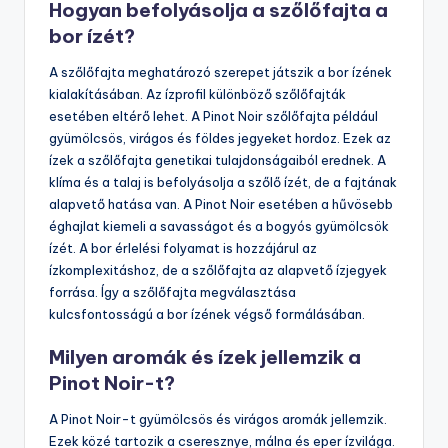
Hogyan befolyásolja a szőlőfajta a
bor ízét?
A szőlőfajta meghatározó szerepet játszik a bor ízének
kialakításában. Az ízprofil különböző szőlőfajták
esetében eltérő lehet. A Pinot Noir szőlőfajta például
gyümölcsös, virágos és földes jegyeket hordoz. Ezek az
ízek a szőlőfajta genetikai tulajdonságaiból erednek. A
klíma és a talaj is befolyásolja a szőlő ízét, de a fajtának
alapvető hatása van. A Pinot Noir esetében a hűvösebb
éghajlat kiemeli a savasságot és a bogyós gyümölcsök
ízét. A bor érlelési folyamat is hozzájárul az
ízkomplexitáshoz, de a szőlőfajta az alapvető ízjegyek
forrása. Így a szőlőfajta megválasztása
kulcsfontosságú a bor ízének végső formálásában.
Milyen aromák és ízek jellemzik a
Pinot Noir-t?
A Pinot Noir-t gyümölcsös és virágos aromák jellemzik.
Ezek közé tartozik a cseresznye, málna és eper ízvilága.