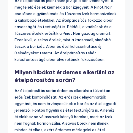
Az ételpárosítás jelentősen javítja a bor ízélményét. A
megfelelő ételek kiemelik a bor ízjegyeit. A Pinot Noir
esetében a gyümölcsös és fűszeres ízek harmonizálnak
a különböző ételekkel. Az ételpárosítás fokozza a bor
savasságát és textúráját is. Például, a vadhúsok és a
fűszeres ételek erősítik a Pinot Noir gazdag aromáit.
Ezen kívül, a zsíros ételek, mint a kacsamell, simábbá
teszik a bor ízét. A bor és étel kölcsönhatása új
ízélményeket teremt. Az ételpárosítás tehát
kulcsfontosságú a bor élvezetének fokozásában.
Milyen hibákat érdemes elkerülni az
ételpárosítás során?
Az ételpárosítás során érdemes elkerülni a túlzottan
erős ízek kombinálását. Az erős ízek elnyomhatják
egymást, és nem érvényesülnek a bor és az étel egyedi
jellemzői. Fontos figyelni az étel textúrájára is. A nehéz
ételekhez ne válasszunk könnyű borokat, mert az ízek
nem fognak harmonizálni. A savas borok nem illenek
minden ételhez, ezért érdemes mérlegelni az étel