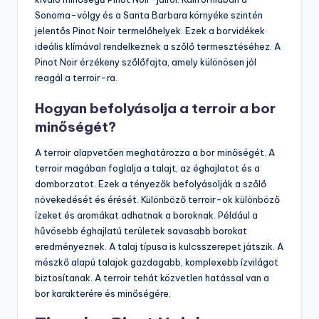
Sonoma-völgy és a Santa Barbara környéke szintén
jelentős Pinot Noir termelőhelyek. Ezek a borvidékek
ideális klímával rendelkeznek a szőlő termesztéséhez. A
Pinot Noir érzékeny szőlőfajta, amely különösen jól
reagál a terroir-ra.
Hogyan befolyásolja a terroir a bor
minőségét?
A terroir alapvetően meghatározza a bor minőségét. A
terroir magában foglalja a talajt, az éghajlatot és a
domborzatot. Ezek a tényezők befolyásolják a szőlő
növekedését és érését. Különböző terroir-ok különböző
ízeket és aromákat adhatnak a boroknak. Például a
hűvösebb éghajlatú területek savasabb borokat
eredményeznek. A talaj típusa is kulcsszerepet játszik. A
mészkő alapú talajok gazdagabb, komplexebb ízvilágot
biztosítanak. A terroir tehát közvetlen hatással van a
bor karakterére és minőségére.