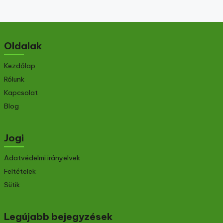
Oldalak
Kezdőlap
Rólunk
Kapcsolat
Blog
Jogi
Adatvédelmi irányelvek
Feltételek
Sütik
Legújabb bejegyzések