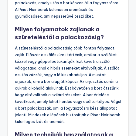
palackozás, amely után a bor készen áll a fogyasztásra.
A Pinot Noir borok különösen aromásak és
gyümölcsösek, ami népszerűvé teszi őket.
Milyen folyamatok zajlanak a
szüreteléstől a palackozásig?
A szüreteléstől a palackozásig több fontos folyamat
zajlik. Először a szőlőszüret történik, amikor a szőlőket
kézzel vagy géppel betakarítják. Ezt követi a szőlő
válogatása, ahol a hibás szemeket eltávolítják. A szőlőt
ezután zúzzák, hogy a lé kiszabaduljon. A mustot
erjesztik, ami a bor alapját képezi. Az erjesztés során a
cukrok alkohollá alakulnak. Ezt követően a bort átszűrik,
hogy eltávolítsák a szilárd részeket. A bor érlelése
következik, amely lehet hordós vagy acéltartályos. Végül
a bort palackozzák, ami a fogyasztásra kész állapotot
jelenti. Mindezek a lépések biztosítják a Pinot Noir borok
különleges ízét és aromáit.
Milyen technikák használatosak a