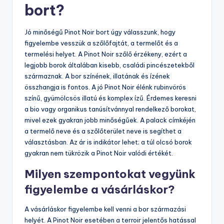
bort?
Jó minőségű Pinot Noir bort úgy válasszunk, hogy
figyelembe vesszük a szőlőfajtát, a termelőt és a
termelési helyet. A Pinot Noir szőlő érzékeny, ezért a
legjobb borok általában kisebb, családi pincészetekből
származnak. A bor színének, illatának és ízének
összhangja is fontos. A jó Pinot Noir élénk rubinvörös
színű, gyümölcsös illatú és komplex ízű. Érdemes keresni
a bio vagy organikus tanúsítvánnyal rendelkező borokat,
mivel ezek gyakran jobb minőségűek. A palack címkéjén
a termelő neve és a szőlőterület neve is segíthet a
választásban. Az ár is indikátor lehet; a túl olcsó borok
gyakran nem tükrözik a Pinot Noir valódi értékét.
Milyen szempontokat vegyünk
figyelembe a vásárláskor?
A vásárláskor figyelembe kell venni a bor származási
helyét. A Pinot Noir esetében a terroir jelentős hatással