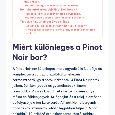
figyelni kell?
Hogyan ismerjük fel a jó Pinot Noir borokat?
Hol találhatók a legjobb Pinot Noir borok?
Melyek a legnevesebb Pinot Noir borvidékek?
Hogyan befolyásolja a terroir a bor minőségét?
Tippek a Pinot Noir bor élvezetéhez
Hogyan szolgáljuk fel a Pinot Noir-t a legjobban?
Milyen hőmérsékleten érdemes fogyasztani a Pinot Noir
borokat?
Miért különleges a Pinot
Noir bor?
A Pinot Noir bor különleges, mert egyedülálló ízprofilja és
komplexitása van. Ez a szőlőfajta nehezen
termeszthető, így a borok ritkábbak. A Pinot Noir borok
jellemzően könnyedek és gyümölcsösek, finom
tanninokkal. Az ízek között fellelhetők a cseresznye,
málna és földes jegyek. Az éghajlat és a talaj jelentősen
befolyásolja a bor karakterét. A Pinot Noir a burgundi
borvidékről származik, ahol a legjobban teljesít. A bor
sokoldalú, különböző ételekhez párosítható, például