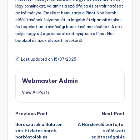
lágy tanninokat, valamint a szőlőfajta és terroir hatását
az ízélményre. Emellett bemutatja a Pinot Noir borok
előállításának folyamatát, a legjobb ételpárosításokat,
és tippeket ad a minőségi borok kiválasztásához. A cikk
célja, hogy átfogó ismereteket nyújtson a Pinot Noir
borokról és azok élvezeti értékéről.
Last updated on 15/07/2025
Webmaster Admin
View All Posts
Post
Previous Post
Next Post
Borászatok a Balaton
A Hárslevelű borfajta:
navigation
körül: ízletes borok,
szőlészeti
borkóstolók és
sajátosságai és