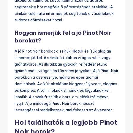
alkoholtartalma és savtartalma. Ezek az adatok
segítenek a bor megfelelő párosításában ételekkel. A
címkén található információk segítenek a vásárlóknak
tudatos döntéseket hozni.
Hogyan ismerjük fel a jó Pinot Noir
borokat?
A jó Pinot Noir borokat a színük, illatuk és ízük alapján
ismerhetjük fel. A színük általában világos rubin vagy
gránátvörös. Az illatukban gyakran felfedezhetünk
gyümölcsös, virágos és fűszeres jegyeket. A jó Pinot Noir
borokban a cseresznye, málna és eper aromái
dominálnak. Az ízük általában kiegyensúlyozott, elegáns
és komplex. A tanninoknak simának és lágyaknak kell
lenniük. A savak frissítik a bort, ami élénk ízélményt
nyújt. A jó minőségű Pinot Noir borok hosszú
lecsengéssel rendelkeznek, ami fokozza az élvezetet.
Hol találhatók a legjobb Pinot
Noir borok?