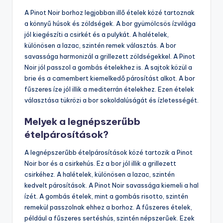
A Pinot Noir borhoz legjobban illő ételek közé tartoznak
a könnyű húsok és zöldségek. A bor gyümölcsös ízvilága
jól kiegészíti a csirkét és a pulykát. A halételek,
különösen a lazac, szintén remek választás. A bor
savassága harmonizál a grillezett zöldségekkel. A Pinot
Noir jól passzol a gombás ételekhez is. A sajtok közül a
brie és a camembert kiemelkedő párosítást alkot. A bor
fűszeres íze jól illik a mediterrán ételekhez. Ezen ételek
választása tükrözi a bor sokoldalúságát és ízletességét.
Melyek a legnépszerűbb
ételpárosítások?
A legnépszerűbb ételpárosítások közé tartozik a Pinot
Noir bor és a csirkehús. Ez a bor jól illik a grillezett
csirkéhez. A halételek, különösen a lazac, szintén
kedvelt párosítások. A Pinot Noir savassága kiemeli a hal
ízét. A gombás ételek, mint a gombás risotto, szintén
remekül passzolnak ehhez a borhoz. A fűszeres ételek,
például a fűszeres sertéshús, szintén népszerűek. Ezek