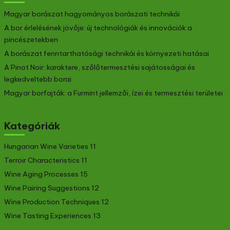
Magyar borászat hagyományos borászati technikái
A bor érlelésének jövője: új technológiák és innovációk a
pincészetekben
A borászat fenntarthatósági technikái és környezeti hatásai
A Pinot Noir: karaktere, szőlőtermesztési sajátosságai és
legkedveltebb borai
Magyar borfajták: a Furmint jellemzői, ízei és termesztési területei
Kategóriák
Hungarian Wine Varieties
11
Terroir Characteristics
11
Wine Aging Processes
15
Wine Pairing Suggestions
12
Wine Production Techniques
12
Wine Tasting Experiences
13