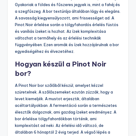
Gyakoriak a földes és fűszeres jegyek is, mint a fahéj és
a szegfűszeg. A bor textúrája általában lágy és elegáns.
A savasság kiegyensúlyozott, ami frissességet ad. A
Pinot Noir érlelése során a tölgyfahordós érlelés füstös
és vaníliás ízeket is hozhat. Az ízek komplexitása
változhat a termőhely és az érlelési technikák
függvényében. Ezen aromák és ízek hozzájárulnak a bor
egyediségéhez és élvezetéhez.
Hogyan készül a Pinot Noir
bor?
A Pinot Noir bor szőlőből készül, amelyet kézzel
szüretelnek. A szőlőszemeket ezután zúzzák, hogy a
levet kiemeljék. A mustot erjesztik, általában
acéltartályokban. A fermentáció során a természetes
élesztők dolgoznak, ami gazdag ízeket eredményez. A
bor érlelése tölgyfahordókban történik, ami
komplexitást ad neki. Az érlelési idő változó, de
általában 6 hónaptól 2 évig terjed. A végső lépés a