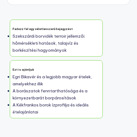
Fedezz fel egy véletlenszerű bejegyzést
Szekszárdi borvidék terroir jellemzői:
hőmérsékleti hatások, talajvíz és
borkészítési hagyományok
Ezt is ajánljuk
Egri Bikavér és a legjobb magyar ételek,
amelyekhez illik
A borászatok fenntarthatósága és a
környezetbarát borpárosítások
A Kékfrankos borok ízprofilja és ideális
ételajánlatai