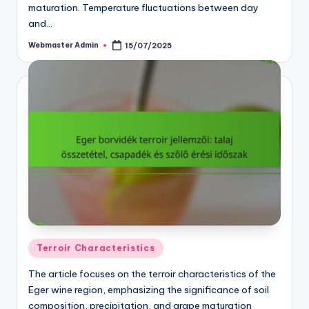
maturation. Temperature fluctuations between day
and…
Webmaster Admin
15/07/2025
Posted
by
Posted
Terroir Characteristics
in
The article focuses on the terroir characteristics of the
Eger wine region, emphasizing the significance of soil
composition, precipitation, and grape maturation