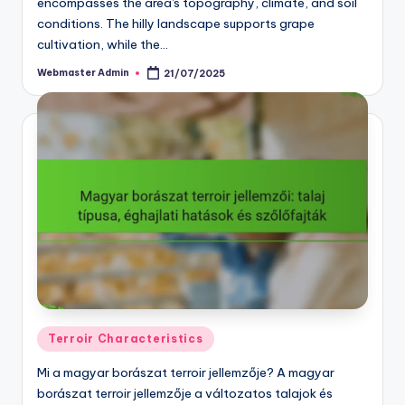
encompasses the area's topography, climate, and soil
conditions. The hilly landscape supports grape
cultivation, while the…
Webmaster Admin
21/07/2025
Posted
by
Posted
Terroir Characteristics
in
Mi a magyar borászat terroir jellemzője? A magyar
borászat terroir jellemzője a változatos talajok és