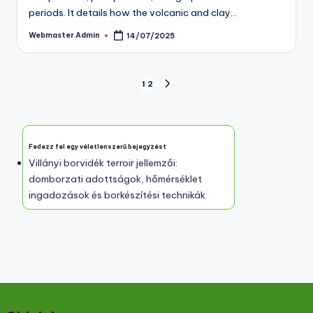
periods. It details how the volcanic and clay…
Webmaster Admin
14/07/2025
Posted
by
Posts
1
2
NEXT
PAGE
pagination
Fedezz fel egy véletlenszerű bejegyzést
Villányi borvidék terroir jellemzői:
domborzati adottságok, hőmérséklet
ingadozások és borkészítési technikák