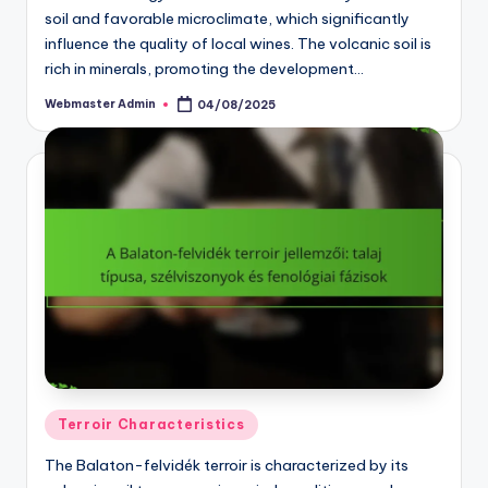
soil and favorable microclimate, which significantly
influence the quality of local wines. The volcanic soil is
rich in minerals, promoting the development…
Webmaster Admin
04/08/2025
Posted
by
Posted
Terroir Characteristics
in
The Balaton-felvidék terroir is characterized by its