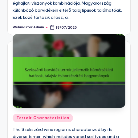
éghajlati viszonyok kombinációja. Magyarország
különböző borvidékein eltérő talajtípusok találhatóak.
Ezek közé tartozik a lösz, a…
Webmaster Admin
18/07/2025
Posted
by
Posted
Terroir Characteristics
in
The Szekszárd wine region is characterized by its
diverse terroir, which includes varied soil types and a