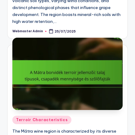
volcanic soil types, varying wind conditions, and
distinct phenological phases that influence grape
development. The region boasts mineral-rich soils with
high water retention,…
Webmaster Admin
25/07/2025
Posted
by
Posted
Terroir Characteristics
in
The Mátra wine region is characterized by its diverse