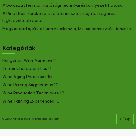
A borászat fenntarthatósági technikái és környezeti hatásai
A Pinot Noir: karaktere, szőlőtermesztési sajátosságai és
legkedveltebb borai
Magyar borfajták: a Furmint jellemzői, ízei és termesztési területei
Kategóriák
Hungarian Wine Varieties
11
Terroir Characteristics
11
Wine Aging Processes
15
Wine Pairing Suggestions
12
Wine Production Techniques
12
Wine Tasting Experiences
13
↑ Top
© 2026 All rights reserved –
crownestates-tokaji.com