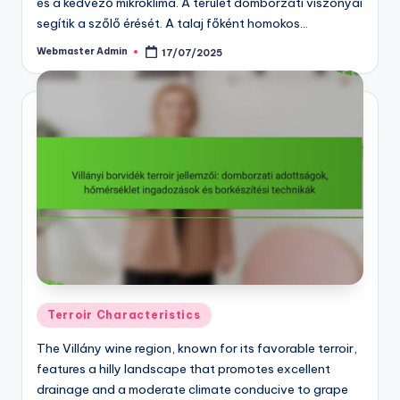
és a kedvező mikroklíma. A terület domborzati viszonyai
segítik a szőlő érését. A talaj főként homokos…
Webmaster Admin
17/07/2025
Posted
by
Posted
Terroir Characteristics
in
The Villány wine region, known for its favorable terroir,
features a hilly landscape that promotes excellent
drainage and a moderate climate conducive to grape