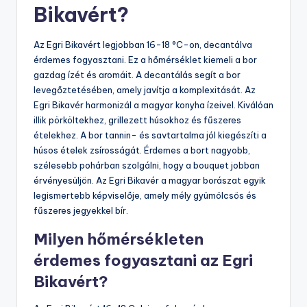
Bikavért?
Az Egri Bikavért legjobban 16-18 °C-on, decantálva
érdemes fogyasztani. Ez a hőmérséklet kiemeli a bor
gazdag ízét és aromáit. A decantálás segít a bor
levegőztetésében, amely javítja a komplexitását. Az
Egri Bikavér harmonizál a magyar konyha ízeivel. Kiválóan
illik pörköltekhez, grillezett húsokhoz és fűszeres
ételekhez. A bor tannin- és savtartalma jól kiegészíti a
húsos ételek zsírosságát. Érdemes a bort nagyobb,
szélesebb pohárban szolgálni, hogy a bouquet jobban
érvényesüljön. Az Egri Bikavér a magyar borászat egyik
legismertebb képviselője, amely mély gyümölcsös és
fűszeres jegyekkel bír.
Milyen hőmérsékleten
érdemes fogyasztani az Egri
Bikavért?