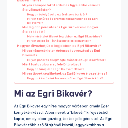
Bikavér mellé?
Milyen szempontokat érdemes figyelembe venni az
ételválasztáskor?
Hogyan befolyásolja az étel íze a bor ízét?
Milyen textúrák és aromák harmonizálnak az Egri
Bikavérrel?
Mi a legjobb párosítás az Egri Bikavér és a magyar
ételek között?
Mely húsételek illenek legjobban az Egri Bikavérhez?
Milyen zöldség- és tésztaételek ajánlottak?
Hogyan élvezhetjük a legjobban az Egri Bikavért?
Milyen hőmérsékleten érdemes fogyasztani az Egri
Bikavért?
Milyen poharak a legmegfelelőbbek az Egri Bikavérhez?
Miért fontos a bor megfelelő tárolása?
Hogyan tároljuk az Egri Bikavért otthon?
Milyen tippek segíthetnek az Egri Bikavér élvezetéhez?
Hogyan készítsünk borvacsorát az Egri Bikavér köré?
Mi az Egri Bikavér?
Az Egri Bikavér egy híres magyar vörösbor, amely Eger
környékén készül. A bor nevét a “bikavér” kifejezésből
kapta, amely a bor gazdag, testes jellegére utal. Az Egri
Bikavér több szőlőfajtából készül, leggyakrabban a