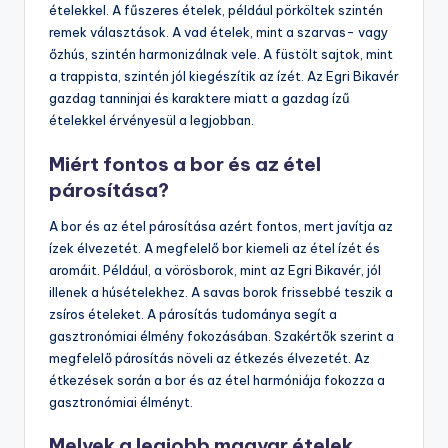
ételekkel. A fűszeres ételek, például pörköltek szintén
remek választások. A vad ételek, mint a szarvas- vagy
őzhús, szintén harmonizálnak vele. A füstölt sajtok, mint
a trappista, szintén jól kiegészítik az ízét. Az Egri Bikavér
gazdag tanninjai és karaktere miatt a gazdag ízű
ételekkel érvényesül a legjobban.
Miért fontos a bor és az étel
párosítása?
A bor és az étel párosítása azért fontos, mert javítja az
ízek élvezetét. A megfelelő bor kiemeli az étel ízét és
aromáit. Például, a vörösborok, mint az Egri Bikavér, jól
illenek a húsételekhez. A savas borok frissebbé teszik a
zsíros ételeket. A párosítás tudománya segít a
gasztronómiai élmény fokozásában. Szakértők szerint a
megfelelő párosítás növeli az étkezés élvezetét. Az
étkezések során a bor és az étel harmóniája fokozza a
gasztronómiai élményt.
Melyek a legjobb magyar ételek,