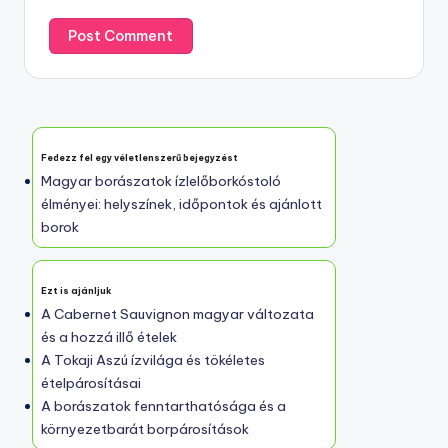
Fedezz fel egy véletlenszerű bejegyzést
Magyar borászatok ízlelőborkóstoló
élményei: helyszínek, időpontok és ajánlott
borok
Ezt is ajánljuk
A Cabernet Sauvignon magyar változata
és a hozzá illő ételek
A Tokaji Aszú ízvilága és tökéletes
ételpárosításai
A borászatok fenntarthatósága és a
környezetbarát borpárosítások