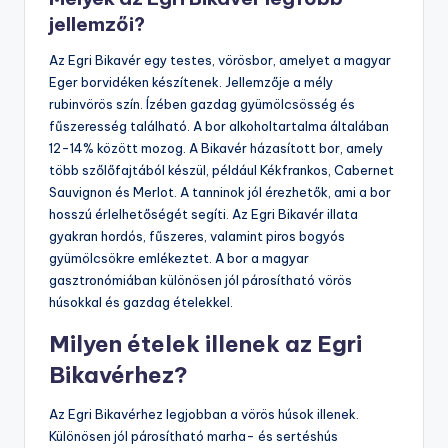
jellemzői?
Az Egri Bikavér egy testes, vörösbor, amelyet a magyar
Eger borvidéken készítenek. Jellemzője a mély
rubinvörös szín. Ízében gazdag gyümölcsösség és
fűszeresség található. A bor alkoholtartalma általában
12-14% között mozog. A Bikavér házasított bor, amely
több szőlőfajtából készül, például Kékfrankos, Cabernet
Sauvignon és Merlot. A tanninok jól érezhetők, ami a bor
hosszú érlelhetőségét segíti. Az Egri Bikavér illata
gyakran hordós, fűszeres, valamint piros bogyós
gyümölcsökre emlékeztet. A bor a magyar
gasztronómiában különösen jól párosítható vörös
húsokkal és gazdag ételekkel.
Milyen ételek illenek az Egri
Bikavérhez?
Az Egri Bikavérhez legjobban a vörös húsok illenek.
Különösen jól párosítható marha- és sertéshús