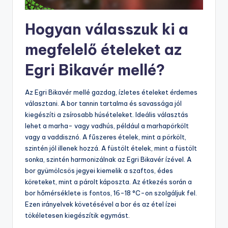
Hogyan válasszuk ki a
megfelelő ételeket az
Egri Bikavér mellé?
Az Egri Bikavér mellé gazdag, ízletes ételeket érdemes
választani. A bor tannin tartalma és savassága jól
kiegészíti a zsírosabb húsételeket. Ideális választás
lehet a marha- vagy vadhús, például a marhapörkölt
vagy a vaddisznó. A fűszeres ételek, mint a pörkölt,
szintén jól illenek hozzá. A füstölt ételek, mint a füstölt
sonka, szintén harmonizálnak az Egri Bikavér ízével. A
bor gyümölcsös jegyei kiemelik a szaftos, édes
köreteket, mint a párolt káposzta. Az étkezés során a
bor hőmérséklete is fontos, 16-18 °C-on szolgáljuk fel.
Ezen irányelvek követésével a bor és az étel ízei
tökéletesen kiegészítik egymást.