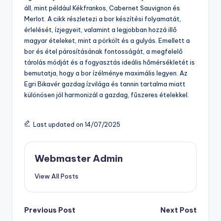
áll, mint például Kékfrankos, Cabernet Sauvignon és
Merlot. A cikk részletezi a bor készítési folyamatát,
érlelését, ízjegyeit, valamint a legjobban hozzá illő
magyar ételeket, mint a pörkölt és a gulyás. Emellett a
bor és étel párosításának fontosságát, a megfelelő
tárolás módját és a fogyasztás ideális hőmérsékletét is
bemutatja, hogy a bor ízélménye maximális legyen. Az
Egri Bikavér gazdag ízvilága és tannin tartalma miatt
különösen jól harmonizál a gazdag, fűszeres ételekkel.
Last updated on 14/07/2025
Webmaster Admin
View All Posts
Post
Previous Post
Next Post