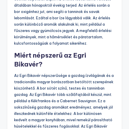
általában hónapoktól évekig terjed. Az érlelés során a
bor oxigénhez jut, ami segíti a tanninok és savak
lebomlását. Ezáltal a bor íze lágyabbá válik. Az érlelés
során különböző aromák alakulnak ki, mint például a
fűszeres vagy gyümölcsös jegyek. A megfelelő érlelési
körülmények, mint a hőmérséklet és páratartalom,
kulcsfontosságúak a folyamat sikeréhez.
Miért népszerű az Egri
Bikavér?
Az Egri Bikavér népszerűsége a gazdag ízvilágának és a
tradicionális magyar borászatban betöltött szerepének
köszönhető. A bor sötét színű, testes és tanninban
gazdag. Az Egri Bikavér több szőlőfajtából készül, mint
például a Kékfrankos és a Cabernet Sauvignon. Ez a
sokszínűség gazdag aromákat eredményez, amelyek jól
illeszkednek különféle ételekhez. A bor különösen
kedvelt a magyar konyhában, mivel remekül párosítható
húsételekkel és fűszeres fogásokkal. Az Egri Bikavér