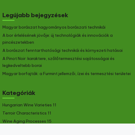
Legújabb bejegyzések
Magyar borászat hagyományos borászati technikái
A bor érlelésének jövője: új technológiák és innovációk a
pincészetekben
A borászat fenntarthatósági technikái és környezeti hatásai
A Pinot Noir: karaktere, szőlőtermesztési sajátosságai és
legkedveltebb borai
Magyar borfajták: a Furmint jellemzői, ízei és termesztési területei
Kategóriák
Hungarian Wine Varieties
11
Terroir Characteristics
11
Wine Aging Processes
15
Wine Pairing Suggestions
12