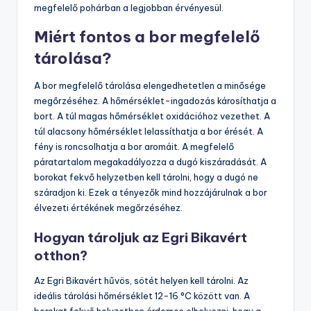
megfelelő pohárban a legjobban érvényesül.
Miért fontos a bor megfelelő
tárolása?
A bor megfelelő tárolása elengedhetetlen a minősége
megőrzéséhez. A hőmérséklet-ingadozás károsíthatja a
bort. A túl magas hőmérséklet oxidációhoz vezethet. A
túl alacsony hőmérséklet lelassíthatja a bor érését. A
fény is roncsolhatja a bor aromáit. A megfelelő
páratartalom megakadályozza a dugó kiszáradását. A
borokat fekvő helyzetben kell tárolni, hogy a dugó ne
száradjon ki. Ezek a tényezők mind hozzájárulnak a bor
élvezeti értékének megőrzéséhez.
Hogyan tároljuk az Egri Bikavért
otthon?
Az Egri Bikavért hűvös, sötét helyen kell tárolni. Az
ideális tárolási hőmérséklet 12-16 °C között van. A