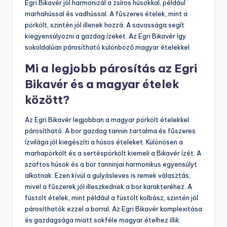
Egri Bikavér jól harmonizál a zsíros húsokkal, például
marhahússal és vadhússal. A fűszeres ételek, mint a
pörkölt, szintén jól illenek hozzá. A savassága segít
kiegyensúlyozni a gazdag ízeket. Az Egri Bikavér így
sokoldalúan párosítható különböző magyar ételekkel.
Mi a legjobb párosítás az Egri
Bikavér és a magyar ételek
között?
Az Egri Bikavér legjobban a magyar pörkölt ételekkel
párosítható. A bor gazdag tannin tartalma és fűszeres
ízvilága jól kiegészíti a húsos ételeket. Különösen a
marhapörkölt és a sertéspörkölt kiemeli a Bikavér ízét. A
szaftos húsok és a bor tanninjai harmonikus egyensúlyt
alkotnak. Ezen kívül a gulyásleves is remek választás,
mivel a fűszerek jól illeszkednek a bor karakteréhez. A
füstölt ételek, mint például a füstölt kolbász, szintén jól
párosíthatók ezzel a borral. Az Egri Bikavér komplexitása
és gazdagsága miatt sokféle magyar ételhez illik.