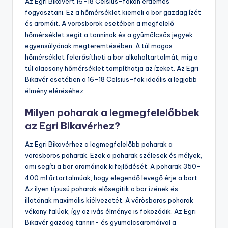
Az Egri Bikavért 16-18 Celsius-fokon érdemes
fogyasztani. Ez a hőmérséklet kiemeli a bor gazdag ízét
és aromáit. A vörösborok esetében a megfelelő
hőmérséklet segít a tanninok és a gyümölcsös jegyek
egyensúlyának megteremtésében. A túl magas
hőmérséklet felerősítheti a bor alkoholtartalmát, míg a
túl alacsony hőmérséklet tompíthatja az ízeket. Az Egri
Bikavér esetében a 16-18 Celsius-fok ideális a legjobb
élmény eléréséhez.
Milyen poharak a legmegfelelőbbek
az Egri Bikavérhez?
Az Egri Bikavérhez a legmegfelelőbb poharak a
vörösboros poharak. Ezek a poharak szélesek és mélyek,
ami segíti a bor aromáinak kifejlődését. A poharak 350-
400 ml űrtartalmúak, hogy elegendő levegő érje a bort.
Az ilyen típusú poharak elősegítik a bor ízének és
illatának maximális kiélvezetét. A vörösboros poharak
vékony falúak, így az ivás élménye is fokozódik. Az Egri
Bikavér gazdag tannin- és gyümölcsaromáival a