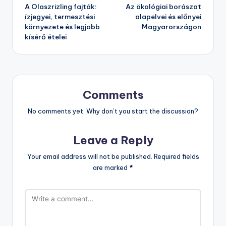
A Olaszrizling fajták:
Az ökológiai borászat
navigation
ízjegyei, termesztési
alapelvei és előnyei
környezete és legjobb
Magyarországon
kísérő ételei
Comments
No comments yet. Why don’t you start the discussion?
Leave a Reply
Your email address will not be published.
Required fields
are marked
*