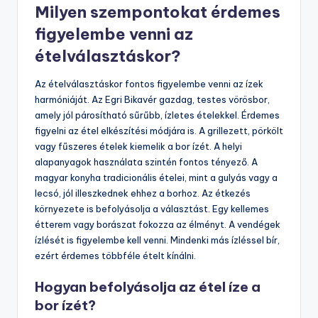
Milyen szempontokat érdemes
figyelembe venni az
ételválasztáskor?
Az ételválasztáskor fontos figyelembe venni az ízek
harmóniáját. Az Egri Bikavér gazdag, testes vörösbor,
amely jól párosítható sűrűbb, ízletes ételekkel. Érdemes
figyelni az étel elkészítési módjára is. A grillezett, pörkölt
vagy fűszeres ételek kiemelik a bor ízét. A helyi
alapanyagok használata szintén fontos tényező. A
magyar konyha tradicionális ételei, mint a gulyás vagy a
lecsó, jól illeszkednek ehhez a borhoz. Az étkezés
környezete is befolyásolja a választást. Egy kellemes
étterem vagy borászat fokozza az élményt. A vendégek
ízlését is figyelembe kell venni. Mindenki más ízléssel bír,
ezért érdemes többféle ételt kínálni.
Hogyan befolyásolja az étel íze a
bor ízét?