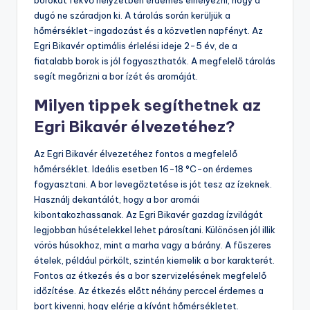
borokat fekvő helyzetben érdemes elhelyezni, hogy a
dugó ne száradjon ki. A tárolás során kerüljük a
hőmérséklet-ingadozást és a közvetlen napfényt. Az
Egri Bikavér optimális érlelési ideje 2-5 év, de a
fiatalabb borok is jól fogyaszthatók. A megfelelő tárolás
segít megőrizni a bor ízét és aromáját.
Milyen tippek segíthetnek az
Egri Bikavér élvezetéhez?
Az Egri Bikavér élvezetéhez fontos a megfelelő
hőmérséklet. Ideális esetben 16-18 °C-on érdemes
fogyasztani. A bor levegőztetése is jót tesz az ízeknek.
Használj dekantálót, hogy a bor aromái
kibontakozhassanak. Az Egri Bikavér gazdag ízvilágát
legjobban húsételekkel lehet párosítani. Különösen jól illik
vörös húsokhoz, mint a marha vagy a bárány. A fűszeres
ételek, például pörkölt, szintén kiemelik a bor karakterét.
Fontos az étkezés és a bor szervizelésének megfelelő
időzítése. Az étkezés előtt néhány perccel érdemes a
bort kivenni, hogy elérje a kívánt hőmérsékletet.