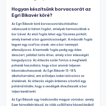
Hogyan készítsünk borvacsorát az
Egri Bikavér köré?
Az Egri Bikavér köré borvacsora készítéséhez
válasszunk ki három fogást, amelyek harmonizálnak a
bor ízével. Az első fogás lehet egy fűszeres pörkölt,
amely kiemeli a bor gyümölcsösségét. A második fogás
legyen egy szaftos steak, ami a bor tanninjait
ellensúlyozza. A harmadik fogás pedig egy édes
desszert, például túrós rétes, amely a bor édességét
hangsúlyozza. Az étkezés során fontos a megfelelő
poharak használata, hogy a bor aromái teljesen
kibontakozhassanak. Az Egri Bikavér 13-14%
alkoholtartalmú, ami erőteljes ízeket kölcsönöz az
ételeknek. Az étkezés végén érdemes a borból egy
pohárral kínálni, hogy a vendégek élvezhessék a bor
teljes karakterét.
Az Egri Bikavér egy tradicionális magyar vörösbor, amely
Eger környékén készül, és több szőlőfajta házasításából