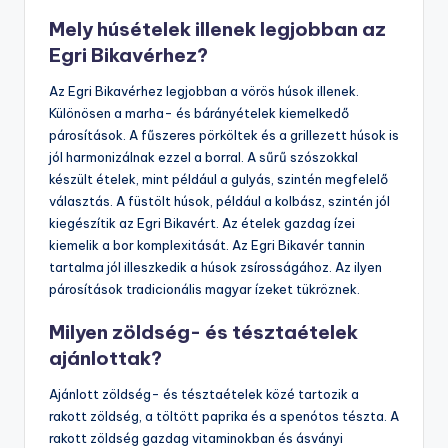
Mely húsételek illenek legjobban az
Egri Bikavérhez?
Az Egri Bikavérhez legjobban a vörös húsok illenek.
Különösen a marha- és bárányételek kiemelkedő
párosítások. A fűszeres pörköltek és a grillezett húsok is
jól harmonizálnak ezzel a borral. A sűrű szószokkal
készült ételek, mint például a gulyás, szintén megfelelő
választás. A füstölt húsok, például a kolbász, szintén jól
kiegészítik az Egri Bikavért. Az ételek gazdag ízei
kiemelik a bor komplexitását. Az Egri Bikavér tannin
tartalma jól illeszkedik a húsok zsírosságához. Az ilyen
párosítások tradicionális magyar ízeket tükröznek.
Milyen zöldség- és tésztaételek
ajánlottak?
Ajánlott zöldség- és tésztaételek közé tartozik a
rakott zöldség, a töltött paprika és a spenótos tészta. A
rakott zöldség gazdag vitaminokban és ásványi