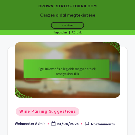
CROWNESTATES-TOKAJI.COM
Összes oldal megtekintése
Kezdőlap
Kapcsolat
|
Rólunk
Skip
to
content
Posted
Wine Pairing Suggestions
in
Webmaster Admin
24/06/2025
No Comments
Posted
by