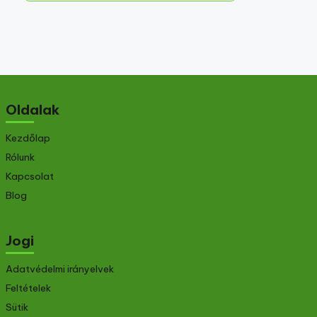
Oldalak
Kezdőlap
Rólunk
Kapcsolat
Blog
Jogi
Adatvédelmi irányelvek
Feltételek
Sütik