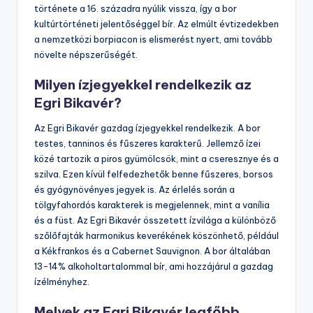
története a 16. századra nyúlik vissza, így a bor
kultúrtörténeti jelentőséggel bír. Az elmúlt évtizedekben
a nemzetközi borpiacon is elismerést nyert, ami tovább
növelte népszerűségét.
Milyen ízjegyekkel rendelkezik az
Egri Bikavér?
Az Egri Bikavér gazdag ízjegyekkel rendelkezik. A bor
testes, tanninos és fűszeres karakterű. Jellemző ízei
közé tartozik a piros gyümölcsök, mint a cseresznye és a
szilva. Ezen kívül felfedezhetők benne fűszeres, borsos
és gyógynövényes jegyek is. Az érlelés során a
tölgyfahordós karakterek is megjelennek, mint a vanília
és a füst. Az Egri Bikavér összetett ízvilága a különböző
szőlőfajták harmonikus keverékének köszönhető, például
a Kékfrankos és a Cabernet Sauvignon. A bor általában
13-14% alkoholtartalommal bír, ami hozzájárul a gazdag
ízélményhez.
Melyek az Egri Bikavér legfőbb