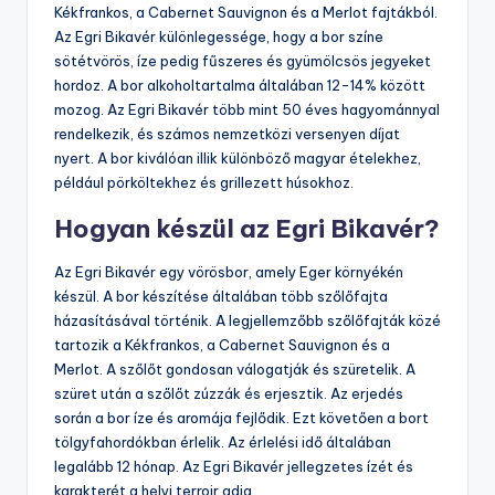
Kékfrankos, a Cabernet Sauvignon és a Merlot fajtákból.
Az Egri Bikavér különlegessége, hogy a bor színe
sötétvörös, íze pedig fűszeres és gyümölcsös jegyeket
hordoz. A bor alkoholtartalma általában 12-14% között
mozog. Az Egri Bikavér több mint 50 éves hagyománnyal
rendelkezik, és számos nemzetközi versenyen díjat
nyert. A bor kiválóan illik különböző magyar ételekhez,
például pörköltekhez és grillezett húsokhoz.
Hogyan készül az Egri Bikavér?
Az Egri Bikavér egy vörösbor, amely Eger környékén
készül. A bor készítése általában több szőlőfajta
házasításával történik. A legjellemzőbb szőlőfajták közé
tartozik a Kékfrankos, a Cabernet Sauvignon és a
Merlot. A szőlőt gondosan válogatják és szüretelik. A
szüret után a szőlőt zúzzák és erjesztik. Az erjedés
során a bor íze és aromája fejlődik. Ezt követően a bort
tölgyfahordókban érlelik. Az érlelési idő általában
legalább 12 hónap. Az Egri Bikavér jellegzetes ízét és
karakterét a helyi terroir adja.