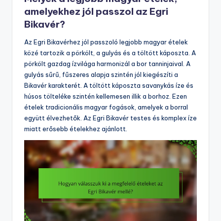
amelyekhez jól passzol az Egri
Bikavér?
Az Egri Bikavérhez jól passzoló legjobb magyar ételek
közé tartozik a pörkölt, a gulyás és a töltött káposzta. A
pörkölt gazdag ízvilága harmonizál a bor tanninjaival. A
gulyás sűrű, fűszeres alapja szintén jól kiegészíti a
Bikavér karakterét. A töltött káposzta savanykás íze és
húsos tölteléke szintén kellemesen illik a borhoz. Ezen
ételek tradicionális magyar fogások, amelyek a borral
együtt élvezhetők. Az Egri Bikavér testes és komplex íze
miatt erősebb ételekhez ajánlott.