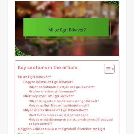
Key sections in the article:
Mi az Egri Bikavér?
Hogyan készül az Egri Bikavér?
Milyen szőlőfajták alkotják az Egri Bikavért?
Mi a bor érlelésének folyamata?
Miért népszerű az Egri Bikavér?
Milyen ízjegyekkel rendelkezik az Egri Bikavér?
Melyek az Egri Bikavér legfőbb jellemzői?
Milyen ételek illenek az Egri Bikavérhez?
Miért fontos a bor és az étel párosítása?
Melyek a legjobb magyar ételek, amelyekhez jól passzol
az Egri Bikavér?
Hogyan válasszuk ki a megfelelő ételeket az Egri