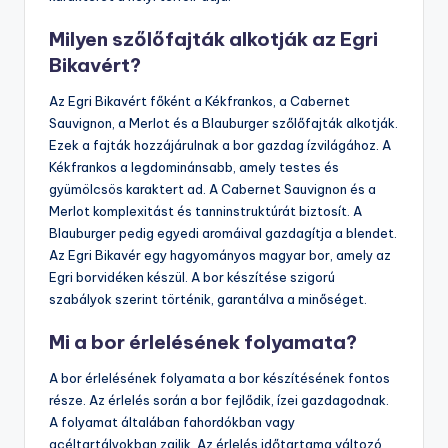
Milyen szőlőfajták alkotják az Egri
Bikavért?
Az Egri Bikavért főként a Kékfrankos, a Cabernet
Sauvignon, a Merlot és a Blauburger szőlőfajták alkotják.
Ezek a fajták hozzájárulnak a bor gazdag ízvilágához. A
Kékfrankos a legdominánsabb, amely testes és
gyümölcsös karaktert ad. A Cabernet Sauvignon és a
Merlot komplexitást és tanninstruktúrát biztosít. A
Blauburger pedig egyedi aromáival gazdagítja a blendet.
Az Egri Bikavér egy hagyományos magyar bor, amely az
Egri borvidéken készül. A bor készítése szigorú
szabályok szerint történik, garantálva a minőséget.
Mi a bor érlelésének folyamata?
A bor érlelésének folyamata a bor készítésének fontos
része. Az érlelés során a bor fejlődik, ízei gazdagodnak.
A folyamat általában fahordókban vagy
acéltartályokban zajlik. Az érlelés időtartama változó,