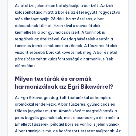
Az étel íze jelentősen befolyásolja a bor ízét. Az ízek
kölcsönhatása miatt a bor és az étel együtt fogyasztva
más élményt nyújt. Például, ha az étel sós, a bor
édesebbnek tűnhet. Ezen kívül a savas ételek
kiemelhetik a bor gyümölcsös ízeit. A tanninok is
reagálnak az étel ízével. Gazdag húsételek esetén a
tanninos borok simábbnak érződnek. A fűszeres ételek
viszont erősebb borokat követelnek meg. A bor és étel
párosítása tehát kulcsfontosságú a harmonikus ízek
eléréséhez.
Milyen textúrák és aromák
harmonizálnak az Egri Bikavérrel?
Az Egri Bikavér gazdag, telt textúrákkal és komplex
aromákkal rendelkezik. A bor fűszeres, gyümölcsös és
földes jegyeket mutat. Aromái között megtalálhatók a
piros bogyós gyümölcsök, mint a cseresznye és a málna.
Emellett fűszerek, például bors és vanília is jelen vannak.
A bor tanninjai sima, de határozott érzetet nyújtanak. Az