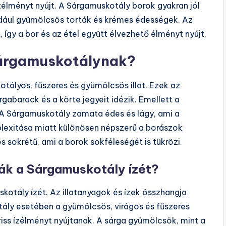
élményt nyújt. A Sárgamuskotály borok gyakran jól
ldául gyümölcsös torták és krémes édességek. Az
 így a bor és az étel együtt élvezhető élményt nyújt.
Sárgamuskotálynak?
tályos, fűszeres és gyümölcsös illat. Ezek az
gabarack és a körte jegyeit idézik. Emellett a
 A Sárgamuskotály zamata édes és lágy, ami a
plexitása miatt különösen népszerű a borászok
s sokrétű, ami a borok sokféleségét is tükrözi.
ák a Sárgamuskotály ízét?
kotály ízét. Az illatanyagok és ízek összhangja
ály esetében a gyümölcsös, virágos és fűszeres
ss ízélményt nyújtanak. A sárga gyümölcsök, mint a