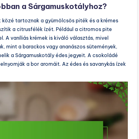
gjobban a Sárgamuskotályhoz?
k közé tartoznak a gyümölcsös piték és a krémes
tik a citrusfélék ízét. Például a citromos pite
. A vaníliás krémek is kiváló választás, mivel
ták, mint a barackos vagy ananászos sütemények,
melik a Sárgamuskotály édes jegyeit. A csokoládé
 elnyomják a bor aromáit. Az édes és savanykás ízek