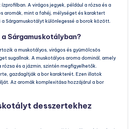
zprofilban. A virágos jegyek, például a rózsa és a
s aromák, mint a fahéj, mélységet és karaktert
i a Sárgamuskotályt különlegessé a borok között.
ok a Sárgamuskotályban?
artozik a muskotályos, virágos és gyümölcsös
éget sugallnak. A muskotályos aroma dominál, amely
a rózsa és a jázmin, szintén megfigyelhetők.
te, gazdagítják a bor karakterét. Ezen illatok
lját. Az aromák komplexitása hozzájárul a bor
kotályt desszertekhez