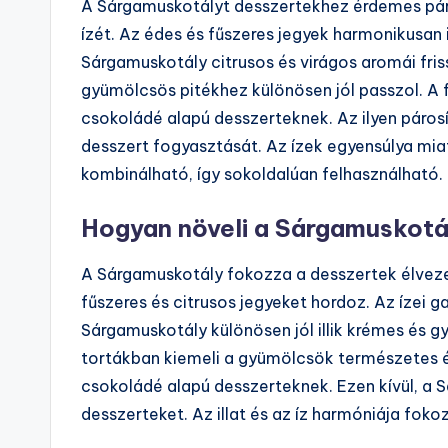
A Sárgamuskotályt desszertekhez érdemes pár
ízét. Az édes és fűszeres jegyek harmonikusan
Sárgamuskotály citrusos és virágos aromái fri
gyümölcsös pitékhez különösen jól passzol. A 
csokoládé alapú desszerteknek. Az ilyen páros
desszert fogyasztását. Az ízek egyensúlya mi
kombinálható, így sokoldalúan felhasználható.
Hogyan növeli a Sárgamuskotál
A Sárgamuskotály fokozza a desszertek élvezet
fűszeres és citrusos jegyeket hordoz. Az ízei 
Sárgamuskotály különösen jól illik krémes és
tortákban kiemeli a gyümölcsök természetes é
csokoládé alapú desszerteknek. Ezen kívül, a S
desszerteket. Az illat és az íz harmóniája foko