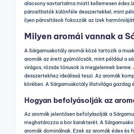
alacsony savtartalma miatt kellemesen édes íz
párosíthatók különféle desszertekkel, mint pé
ilyen párosítások fokozzák az ízek harmóniáját,
Milyen aromái vannak a 
A Sárgamuskotály aromái közé tartozik a musko
aromák az érett gyümölcsök, mint például a sár
virágos, rózsás tónusok is megjelennek benne.
desszertekhez ideálissá teszi. Az aromák kom
körében. A Sárgamuskotály illatvilága gazdag é
Hogyan befolyásolják az arom
Az aromák jelentősen befolyásolják a Sárgamus
meghatározza a bor karakterét. A Sárgamuskot
aromák dominálnak. Ezek az aromák édes és fri