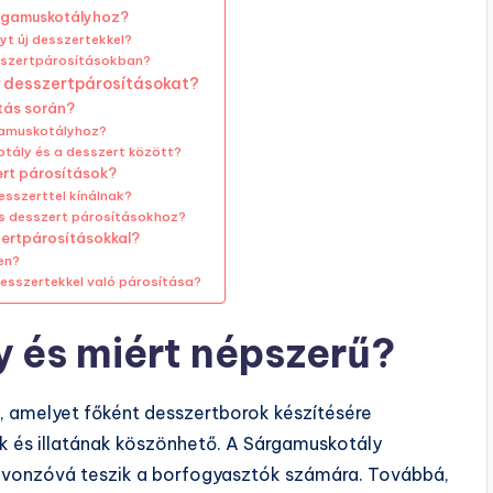
árgamuskotályhoz?
yt új desszertekkel?
esszertpárosításokban?
y desszertpárosításokat?
tás során?
gamuskotályhoz?
otály és a desszert között?
ert párosítások?
esszerttel kínálnak?
és desszert párosításokhoz?
zertpárosításokkal?
en?
desszertekkel való párosítása?
 és miért népszerű?
, amelyet főként desszertborok készítésére
k és illatának köszönhető. A Sárgamuskotály
 vonzóvá teszik a borfogyasztók számára. Továbbá,