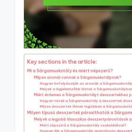
Key sections in the article:
Mi a Sárgamuskotály és miért népszerű?
Milyen aromái vannak a Sárgamuskotálynak?
Hogyan befolyásolják az aromák a Sárgamuskotály
Melyek a legjellemzőbb illatok a Sárgamuskotályba
Miért érdemes a Sárgamuskotályt desszertekhez p
Hogyan növeli a Sárgamuskotály a desszertek élvez
Milyen desszertek illenek legjobban a Sárgamuskot
Milyen típusú desszertek párosíthatók a Sárgam
Melyek a legjobb klasszikus desszertpárosítások
Miért népszerű a Sárgamuskotály csokoládéval?
Hogyan illik a Sárgamuskotály gyümölcsös desszer