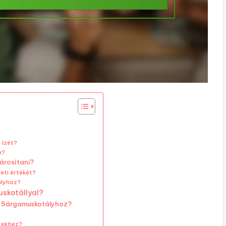
 ízét?
n?
árosítani?
eti értékét?
ályhoz?
uskotállyal?
 a Sárgamuskotályhoz?
tekhez?