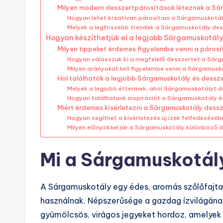
Milyen modern desszertpárosítások léteznek a S
Hogyan lehet kreatívan párosítani a Sárgamuskotál
Melyek a legfrissebb trendek a Sárgamuskotály d
Hogyan készíthetjük el a legjobb Sárgamuskotál
Milyen tippeket érdemes figyelembe venni a párosí
Hogyan válasszuk ki a megfelelő desszertet a Sár
Milyen arányokat kell figyelembe venni a Sárgamusk
Hol találhatók a legjobb Sárgamuskotály és dessz
Melyek a legjobb éttermek, ahol Sárgamuskotályt d
Hogyan találhatunk inspirációt a Sárgamuskotály 
Miért érdemes kísérletezni a Sárgamuskotály dess
Hogyan segíthet a kísérletezés új ízek felfedezéséb
Milyen előnyökkel jár a Sárgamuskotály különböző 
Mi a Sárgamuskotály
A Sárgamuskotály egy édes, aromás szőlőfajta
használnak. Népszerűsége a gazdag ízvilágána
gyümölcsös, virágos jegyeket hordoz, amelyek