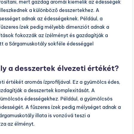
osítani, mert gazdag aromái kiemelik az édességek
 illeszkednek a különböző desszertekhez. A
ssességet adnak az édességeknek. Például, a
fűszeres ízek pedig mélyebb dimenziót adnak a
ítások fokozzák az ízélményt és gazdagítják a
att a Sárgamuskotály sokféle édességgel
y a desszertek élvezeti értékét?
i értékét aromás ízprofiljával. Ez a gyümölcs édes,
gazdagítják a desszertek komplexitását. A
 gyümölcsös édességekhez. Például, a gyümölcsös
dességét. A fűszeres ízek pedig mélységet adnak a
árgamuskotály illata is vonzóvá teszi a
zza az élményt.