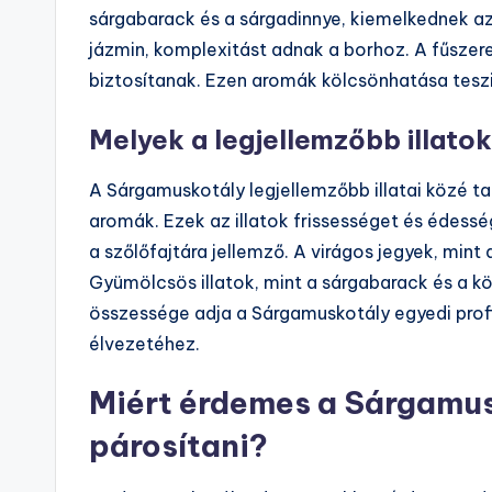
sárgabarack és a sárgadinnye, kiemelkednek az í
jázmin, komplexitást adnak a borhoz. A fűszere
biztosítanak. Ezen aromák kölcsönhatása tesz
Melyek a legjellemzőbb illat
A Sárgamuskotály legjellemzőbb illatai közé t
aromák. Ezek az illatok frissességet és édess
a szőlőfajtára jellemző. A virágos jegyek, mint 
Gyümölcsös illatok, mint a sárgabarack és a kör
összessége adja a Sárgamuskotály egyedi profi
élvezetéhez.
Miért érdemes a Sárgamus
párosítani?