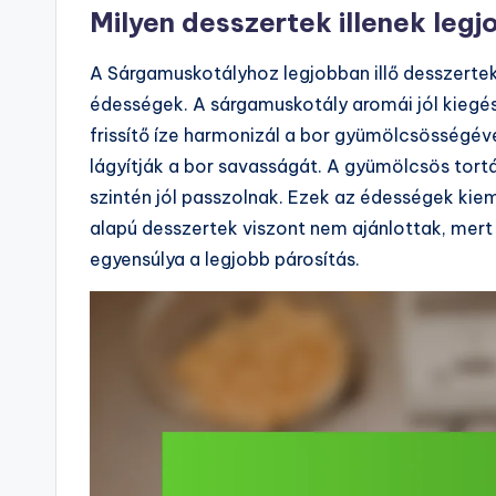
Milyen desszertek illenek le
A Sárgamuskotályhoz legjobban illő desszerte
édességek. A sárgamuskotály aromái jól kiegészí
frissítő íze harmonizál a bor gyümölcsösségével
lágyítják a bor savasságát. A gyümölcsös tor
szintén jól passzolnak. Ezek az édességek kie
alapú desszertek viszont nem ajánlottak, mert
egyensúlya a legjobb párosítás.