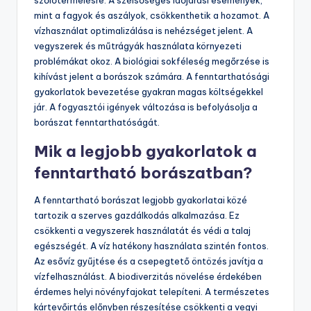
bevezetése hozzájárul a márkák versenyképességéhez.
Milyen kihívásokkal néz szembe a
borászat a fenntarthatóság terén?
A borászat a fenntarthatóság terén számos kihívással
néz szembe. Az éghajlatváltozás hatással van a
szőlőtermelésre. A szélsőséges időjárási események,
mint a fagyok és aszályok, csökkenthetik a hozamot. A
vízhasználat optimalizálása is nehézséget jelent. A
vegyszerek és műtrágyák használata környezeti
problémákat okoz. A biológiai sokféleség megőrzése is
kihívást jelent a borászok számára. A fenntarthatósági
gyakorlatok bevezetése gyakran magas költségekkel
jár. A fogyasztói igények változása is befolyásolja a
borászat fenntarthatóságát.
Mik a legjobb gyakorlatok a
fenntartható borászatban?