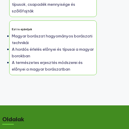
Fedezz fel egy véletlenszerű bejegyzést
A Mátra borvidék terroir jellemzői: talaj
típusok, csapadék mennyisége és
szőlőfajták
Ezt is ajánljuk
Magyar borászat hagyományos borászati
technikái
A hordós érlelés előnyei és típusai a magyar
borokban
A természetes erjesztés módszerei és
előnyei a magyar borászatban