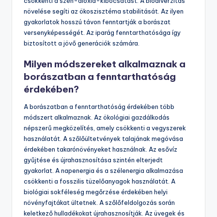
csökkenti a szén-dioxid-kibocsátást. A biodiverzitás
növelése segíti az ökoszisztéma stabilitását. Az ilyen
gyakorlatok hosszú távon fenntartják a borászat
versenyképességét. Az iparág fenntarthatósága így
biztosított a jövő generációk számára.
Milyen módszereket alkalmaznak a
borászatban a fenntarthatóság
érdekében?
A borászatban a fenntarthatóság érdekében több
módszert alkalmaznak. Az ökológiai gazdálkodás
népszerű megközelítés, amely csökkenti a vegyszerek
használatát. A szőlőültetvények talajának megóvása
érdekében takarónövényeket használnak. Az esővíz
gyűjtése és újrahasznosítása szintén elterjedt
gyakorlat. A napenergia és a szélenergia alkalmazása
csökkenti a fosszilis tüzelőanyagok használatát. A
biológiai sokféleség megőrzése érdekében helyi
növényfajtákat ültetnek. A szőlőfeldolgozás során
keletkező hulladékokat újrahasznosítják. Az üvegek és