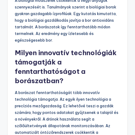
minőségére?
A biológiai gazdálkodás pozitív hatással van a bor ízére
és minőségére. A biológiai gazdálkodás során a szőlőt
szintetikus vegyszerek nélkül termesztik. Ez
természetes ízeket és aromákat eredményez. A talaj
egészsége javul, ami a szőlő tápanyagtartalmát növeli.
A biológiai módszerek csökkentik a vegyi anyagok
szennyezését is. Tanulmányok szerint a biológiai borok
gyakran gazdagabb ízprofilúak. Egy kutatás kimutatta,
hogy a biológiai gazdálkodás javítja a bor antioxidáns
tartalmát. A borászatok így fenntarthatóbb módon
termelnek. Az eredmény egy ízletesebb és
egészségesebb bor.
Milyen innovatív technológiák
támogatják a
fenntarthatóságot a
borászatban?