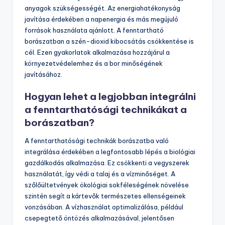
A fenntartható borászat legjobb gyakorlatai közé
tartozik a szerves gazdálkodás alkalmazása. Ez
csökkenti a vegyszerek használatát és védi a talaj
egészségét. A víz hatékony használata szintén fontos.
Az esővíz gyűjtése és a csepegtető öntözés javítja a
vízfelhasználást. A biodiverzitás növelése érdekében
érdemes helyi növényfajokat telepíteni. A természetes
kártevőirtás előnyben részesítése csökkenti a vegyi
anyagok szükségességét. Az energiahatékonyság
javítása érdekében a napenergia és más megújuló
források használata ajánlott. A fenntartható
borászatban a szén-dioxid kibocsátás csökkentése is
cél. Ezen gyakorlatok alkalmazása hozzájárul a
környezetvédelemhez és a bor minőségének
javításához.
Hogyan lehet a legjobban integrálni
a fenntarthatósági technikákat a
borászatban?
A fenntarthatósági technikák borászatba való