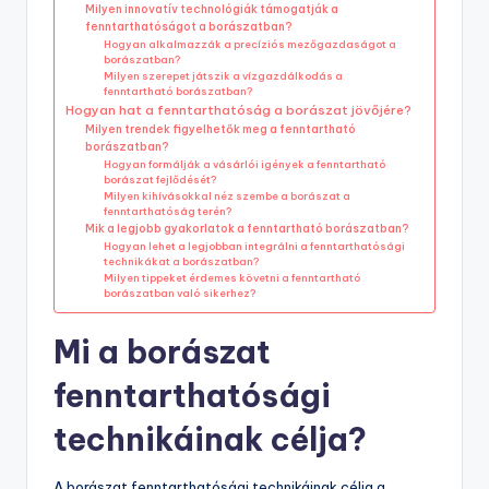
Milyen innovatív technológiák támogatják a
fenntarthatóságot a borászatban?
Hogyan alkalmazzák a precíziós mezőgazdaságot a
borászatban?
Milyen szerepet játszik a vízgazdálkodás a
fenntartható borászatban?
Hogyan hat a fenntarthatóság a borászat jövőjére?
Milyen trendek figyelhetők meg a fenntartható
borászatban?
Hogyan formálják a vásárlói igények a fenntartható
borászat fejlődését?
Milyen kihívásokkal néz szembe a borászat a
fenntarthatóság terén?
Mik a legjobb gyakorlatok a fenntartható borászatban?
Hogyan lehet a legjobban integrálni a fenntarthatósági
technikákat a borászatban?
Milyen tippeket érdemes követni a fenntartható
borászatban való sikerhez?
Mi a borászat
fenntarthatósági
technikáinak célja?
A borászat fenntarthatósági technikáinak célja a