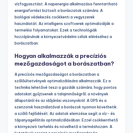
A borászat fenntarthatóságát több innovatív
technológia támogatja. Az egyik ilyen technológia a
precíziós mezőgazdaság. Ez lehetővé teszi a gazdák
számára, hogy pontos adatokat gyűjtsenek a talajról és
a növényekről. A drónok használata segít a
szőlőültetvények állapotának monitorozásában. Az
automatizált öntözőrendszerek csökkentik a
vízfogyasztást. A napenergia alkalmazása fenntartható
energiaforrást biztosít a borászatok számára. A
biológiai védekezés csökkenti a vegyszerek
használatát. Az intelligens szoftverek optimalizálják a
termelési folyamatokat. Ezek a technológiák
hozzájárulnak a környezetvédelmi célok eléréséhez a
borászatban.
Hogyan alkalmazzák a precíziós
mezőgazdaságot a borászatban?
A precíziós mezőgazdaságot a borászatban a
szőlőültetvények optimalizálására alkalmazzák. Ez a