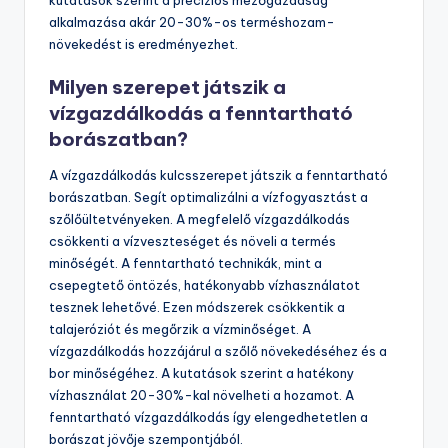
technika lehetővé teszi a gazdák számára, hogy pontos
adatokat gyűjtsenek a talajminőségről, a növények
állapotáról és az időjárási viszonyokról. A GPS és a
szenzorok használatával a borászok nyomon követhetik
a szőlő fejlődését. Az adatok elemzése segít a víz- és
tápanyagellátás optimalizálásában. Ezzel csökkenthető
a környezeti terhelés és növelhető a terméshozam. A
kutatások szerint a precíziós mezőgazdaság
alkalmazása akár 20-30%-os terméshozam-
növekedést is eredményezhet.
Milyen szerepet játszik a
vízgazdálkodás a fenntartható
borászatban?
A vízgazdálkodás kulcsszerepet játszik a fenntartható
borászatban. Segít optimalizálni a vízfogyasztást a
szőlőültetvényeken. A megfelelő vízgazdálkodás
csökkenti a vízveszteséget és növeli a termés
minőségét. A fenntartható technikák, mint a