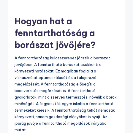
csepegtető öntözés, hatékonyabb vízhasználatot
tesznek lehetővé. Ezen módszerek csökkentik a
talajeróziót és megőrzik a vízminőséget. A
vízgazdálkodás hozzájárul a szőlő növekedéséhez és a
bor minőségéhez. A kutatások szerint a hatékony
vízhasználat 20-30%-kal növelheti a hozamot. A
fenntartható vízgazdálkodás így elengedhetetlen a
borászat jövője szempontjából.
Hogyan hat a
fenntarthatóság a
borászat jövőjére?
A fenntarthatóság kulcsszerepet játszik a borászat
jövőjében. A fenntartható borászat csökkenti a
környezeti hatásokat. Ez magában foglalja a
vízhasználat optimalizálását és a talajerózió
megelőzését. A fenntarthatóság elősegíti a