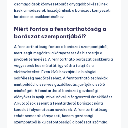
csomagolások környezetbarát anyagokból készülnek.
Ezek a módszerek hozzájárulnak a borászat környezeti
hatásainak csökkentéséhez.
Miért fontos a fenntarthatóság a
borászat szempontjából?
A fenntarthatóság fontos a borászat szempontjából,
mert segít megőrizni a környezetet és biztosítja a
jövőbeli termelést. A fenntartható borászat csökkenti a
vegyszerek használatát, így védi a talajt és a
vízkészleteket. Ezen kívül hozzájárul a biológiai
sokféleség megőrzéséhez. A fenntartható technikák,
mint például a szerves gazdálkodás, javítják a szőlő
minőségét. A fenntartható borászat gazdasági
előnyöket is nyújt, mivel növeli a fogyasztói érdeklődést.
A kutatások szerint a fenntartható borászat iránti
kereslet folyamatosan növekszik. A fenntarthatóság
tehát nemcsak környezeti, hanem gazdasági
szempontból is kulcsfontosságú a borászat számára.