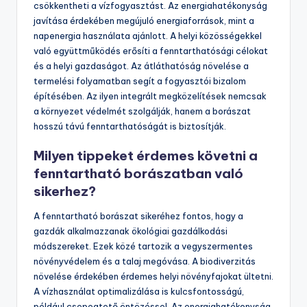
integrálása érdekében a legfontosabb lépés a biológiai
gazdálkodás alkalmazása. Ez csökkenti a vegyszerek
használatát, így védi a talaj és a vízminőséget. A
szőlőültetvények ökológiai sokféleségének növelése
szintén segít a kártevők természetes ellenségeinek
vonzásában. A vízhasználat optimalizálása, például
csepegtető öntözés alkalmazásával, jelentősen
csökkentheti a vízfogyasztást. Az energiahatékonyság
javítása érdekében megújuló energiaforrások, mint a
napenergia használata ajánlott. A helyi közösségekkel
való együttműködés erősíti a fenntarthatósági célokat
és a helyi gazdaságot. Az átláthatóság növelése a
termelési folyamatban segít a fogyasztói bizalom
építésében. Az ilyen integrált megközelítések nemcsak
a környezet védelmét szolgálják, hanem a borászat
hosszú távú fenntarthatóságát is biztosítják.
Milyen tippeket érdemes követni a
fenntartható borászatban való
sikerhez?