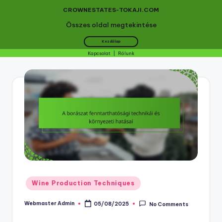
CROWNESTATES-TOKAJI.COM
Összes oldal megtekintése
Kezdőlap
Kapcsolat
|
Rólunk
Skip
to
content
Posted
Wine Production Techniques
in
Webmaster Admin
05/08/2025
No Comments
Posted
by