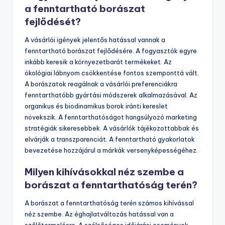
termesztése a biodiverzitás növelését szolgálja. Az
üvegek újrahasznosítása és a csomagolás
környezettudatos megoldásai is terjednek. A
fenntartható borászat piaci kereslete folyamatosan nő,
ami a fogyasztói tudatosság növekedésével
magyarázható.
Hogyan formálják a vásárlói igények
a fenntartható borászat
fejlődését?
A vásárlói igények jelentős hatással vannak a
fenntartható borászat fejlődésére. A fogyasztók egyre
inkább keresik a környezetbarát termékeket. Az
ökológiai lábnyom csökkentése fontos szemponttá vált.
A borászatok reagálnak a vásárlói preferenciákra
fenntarthatóbb gyártási módszerek alkalmazásával. Az
organikus és biodinamikus borok iránti kereslet
növekszik. A fenntarthatóságot hangsúlyozó marketing
stratégiák sikeresebbek. A vásárlók tájékozottabbak és
elvárják a transzparenciát. A fenntartható gyakorlatok