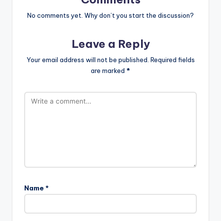
navigation
szőlőtermesztési
jövője: új technológiák
sajátosságai és
és innovációk a
legkedveltebb borai
pincészetekben
Comments
No comments yet. Why don’t you start the discussion?
Leave a Reply
Your email address will not be published.
Required fields
are marked
*