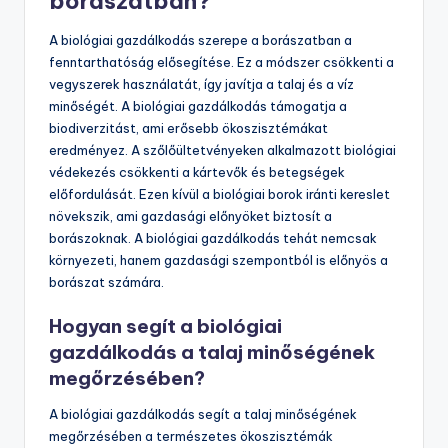
terhelést. E technikák alkalmazása hozzájárul a
környezeti hatások minimalizálásához és a borászat
jövőjének fenntarthatóságához.
Mi a szerepe a biológiai
gazdálkodásnak a
borászatban?
A biológiai gazdálkodás szerepe a borászatban a
fenntarthatóság elősegítése. Ez a módszer csökkenti a
vegyszerek használatát, így javítja a talaj és a víz
minőségét. A biológiai gazdálkodás támogatja a
biodiverzitást, ami erősebb ökoszisztémákat
eredményez. A szőlőültetvényeken alkalmazott biológiai
védekezés csökkenti a kártevők és betegségek
előfordulását. Ezen kívül a biológiai borok iránti kereslet
növekszik, ami gazdasági előnyöket biztosít a
borászoknak. A biológiai gazdálkodás tehát nemcsak
környezeti, hanem gazdasági szempontból is előnyös a
borászat számára.