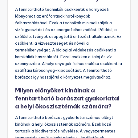
A fenntartható technikák csökkentik a környezeti
lábnyomot az erőforrások hatékonyabb
felhasználásával. Ezek a technikák minimalizálják a
vízfogyasztást és az energiafelhasználást. Például, a
szőlőültetvények csepegtető öntözést alkalmaznak. Ez
csökkenti a vízveszteséget és növeli a
termelékenységet. A biológiai védekezés csökkenti a
kemikáliák használatát. Ezzel csökken a talaj és víz
szennyezése. A helyi anyagok felhasználása csökkenti a
szállítási károsanyag-kibocsátást. A fenntartható
borászat így hozzájárul a környezet megóvásához.
Milyen előnyöket kínálnak a
fenntartható borászat gyakorlatai
a helyi ökoszisztémák számára?
A fenntartható borászat gyakorlatai számos előnyt
kínálnak a helyi ökoszisztémák számára. Ezek közé
tartozik a biodiverzitás növelése. A vegyszermentes
termesztés segíti a helyi növény- és állatfajok