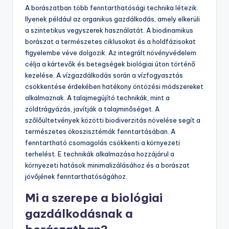
Milyen típusú
fenntarthatósági
technikák léteznek a
borászatban?
A borászatban több fenntarthatósági technika létezik.
Ilyenek például az organikus gazdálkodás, amely elkerüli
a szintetikus vegyszerek használatát. A biodinamikus
borászat a természetes ciklusokat és a holdfázisokat
figyelembe véve dolgozik. Az integrált növényvédelem
célja a kártevők és betegségek biológiai úton történő
kezelése. A vízgazdálkodás során a vízfogyasztás
csökkentése érdekében hatékony öntözési módszereket
alkalmaznak. A talajmegújító technikák, mint a
zöldtrágyázás, javítják a talajminőséget. A
szőlőültetvények közötti biodiverzitás növelése segít a
természetes ökoszisztémák fenntartásában. A
fenntartható csomagolás csökkenti a környezeti