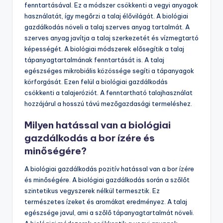
Hogyan segít a biológiai
gazdálkodás a talaj minőségének
megőrzésében?
A biológiai gazdálkodás segít a talaj minőségének
megőrzésében a természetes ökoszisztémák
fenntartásával. Ez a módszer csökkenti a vegyi anyagok
használatát, így megőrzi a talaj élővilágát. A biológiai
gazdálkodás növeli a talaj szerves anyag tartalmát. A
szerves anyag javítja a talaj szerkezetét és vízmegtartó
képességét. A biológiai módszerek elősegítik a talaj
tápanyagtartalmának fenntartását is. A talaj
egészséges mikrobiális közössége segíti a tápanyagok
körforgását. Ezen felül a biológiai gazdálkodás
csökkenti a talajeróziót. A fenntartható talajhasználat
hozzájárul a hosszú távú mezőgazdasági termeléshez.
Milyen hatással van a biológiai
gazdálkodás a bor ízére és