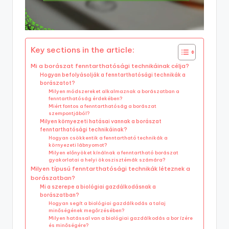
Key sections in the article:
Mi a borászat fenntarthatósági technikáinak célja?
Hogyan befolyásolják a fenntarthatósági technikák a
borászatot?
Milyen módszereket alkalmaznak a borászatban a
fenntarthatóság érdekében?
Miért fontos a fenntarthatóság a borászat
szempontjából?
Milyen környezeti hatásai vannak a borászat
fenntarthatósági technikáinak?
Hogyan csökkentik a fenntartható technikák a
környezeti lábnyomot?
Milyen előnyöket kínálnak a fenntartható borászat
gyakorlatai a helyi ökoszisztémák számára?
Milyen típusú fenntarthatósági technikák léteznek a
borászatban?
Mi a szerepe a biológiai gazdálkodásnak a
borászatban?
Hogyan segít a biológiai gazdálkodás a talaj
minőségének megőrzésében?
Milyen hatással van a biológiai gazdálkodás a bor ízére
és minőségére?