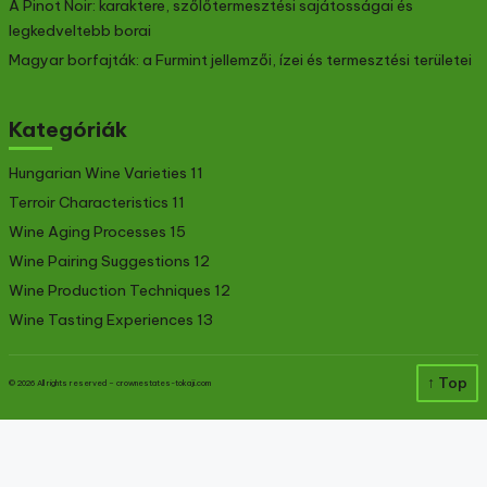
Legújabb bejegyzések
Magyar borászat hagyományos borászati technikái
A bor érlelésének jövője: új technológiák és innovációk a
pincészetekben
A borászat fenntarthatósági technikái és környezeti hatásai
A Pinot Noir: karaktere, szőlőtermesztési sajátosságai és
legkedveltebb borai
Magyar borfajták: a Furmint jellemzői, ízei és termesztési területei
Kategóriák
Hungarian Wine Varieties
11
Terroir Characteristics
11
Wine Aging Processes
15
Wine Pairing Suggestions
12
Wine Production Techniques
12