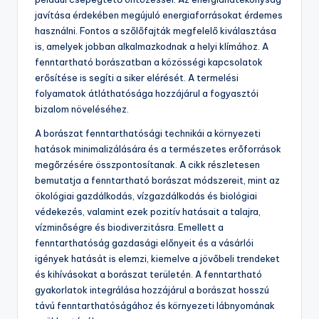
A fenntartható borászat sikeréhez fontos, hogy a
gazdák alkalmazzanak ökológiai gazdálkodási
módszereket. Ezek közé tartozik a vegyszermentes
növényvédelem és a talaj megóvása. A biodiverzitás
növelése érdekében érdemes helyi növényfajokat ültetni.
A vízhasználat optimalizálása is kulcsfontosságú,
például csepegtető öntözéssel. Az energiahatékonyság
javítása érdekében megújuló energiaforrásokat érdemes
használni. Fontos a szőlőfajták megfelelő kiválasztása
is, amelyek jobban alkalmazkodnak a helyi klímához. A
fenntartható borászatban a közösségi kapcsolatok
erősítése is segíti a siker elérését. A termelési
folyamatok átláthatósága hozzájárul a fogyasztói
bizalom növeléséhez.
A borászat fenntarthatósági technikái a környezeti
hatások minimalizálására és a természetes erőforrások
megőrzésére összpontosítanak. A cikk részletesen
bemutatja a fenntartható borászat módszereit, mint az
ökológiai gazdálkodás, vízgazdálkodás és biológiai