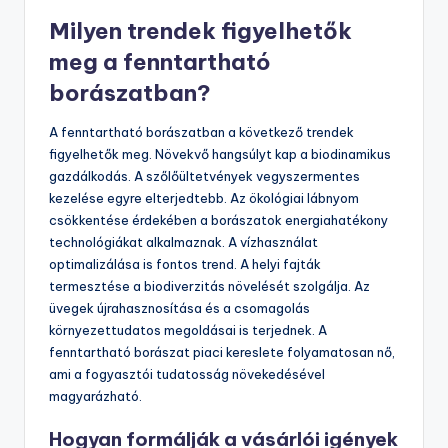
biodiverzitás megőrzését is. A fenntartható
gyakorlatok, mint a szerves termesztés, növelik a borok
minőségét. A fogyasztók egyre inkább a fenntartható
termékeket keresik. A fenntarthatóság tehát nemcsak
környezeti, hanem gazdasági előnyöket is nyújt. Az
iparág jövője a fenntartható megoldások irányába
mutat.
Milyen trendek figyelhetők
meg a fenntartható
borászatban?
A fenntartható borászatban a következő trendek
figyelhetők meg. Növekvő hangsúlyt kap a biodinamikus
gazdálkodás. A szőlőültetvények vegyszermentes
kezelése egyre elterjedtebb. Az ökológiai lábnyom
csökkentése érdekében a borászatok energiahatékony
technológiákat alkalmaznak. A vízhasználat
optimalizálása is fontos trend. A helyi fajták