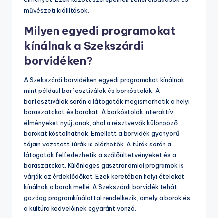
művészeti kiállítások.
Milyen egyedi programokat
kínálnak a Szekszárdi
borvidéken?
A Szekszárdi borvidéken egyedi programokat kínálnak,
mint például borfesztiválok és borkóstolók. A
borfesztiválok során a látogatók megismerhetik a helyi
borászatokat és borokat. A borkóstolók interaktív
élményeket nyújtanak, ahol a résztvevők különböző
borokat kóstolhatnak. Emellett a borvidék gyönyörű
tájain vezetett túrák is elérhetők. A túrák során a
látogatók felfedezhetik a szőlőültetvényeket és a
borászatokat. Különleges gasztronómiai programok is
várják az érdeklődőket. Ezek keretében helyi ételeket
kínálnak a borok mellé. A Szekszárdi borvidék tehát
gazdag programkínálattal rendelkezik, amely a borok és
a kultúra kedvelőinek egyaránt vonzó.