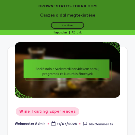
CROWNESTATES-TOKAJI.COM
Összes oldal megtekintése
Kezdőlap
Kapcsolat
|
Rólunk
Skip
to
content
Posted
Wine Tasting Experiences
in
Webmaster Admin
11/07/2025
No Comments
Posted
by