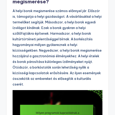
megismerése?
A helyi borok megismerése számos előnnyel jár. Először
is, támogatja a helyi gazdaságot. A vásárlásukkal a helyi
termelőket segítjük. Másodszor, a helyi borok egyedi
ízvilágot kínálnak. Ezek a borok gyakran a helyi
szőlőfajtákra építenek. Harmadszor, a helyi borok
kultúrtörténeti jelentőséggel bírnak. A borkészítés
hagyományai mélyen gyökereznek a helyi
közösségekben. Negyedszer, a helyi borok megismerése
hozzájárul a gasztronómiai élményekhez. A helyi ételek
és borok párosítása különleges ízélményeket nyújt.
Ötödször, a borkóstolók során lehetőség nyílik a
közösségi kapcsolatok erősítésére. Az ilyen események
összekötik az embereket és elősegítik a kulturális
cserét.