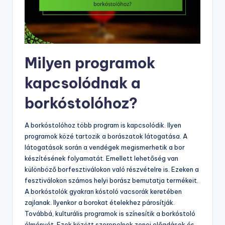
Milyen programok
kapcsolódnak a
borkóstolóhoz?
A borkóstolóhoz több program is kapcsolódik. Ilyen
programok közé tartozik a borászatok látogatása. A
látogatások során a vendégek megismerhetik a bor
készítésének folyamatát. Emellett lehetőség van
különböző borfesztiválokon való részvételre is. Ezeken a
fesztiválokon számos helyi borász bemutatja termékeit.
A borkóstolók gyakran kóstoló vacsorák keretében
zajlanak. Ilyenkor a borokat ételekhez párosítják.
Továbbá, kulturális programok is színesítik a borkóstoló
élményét. Ezek között szerepelnek zenei előadások és