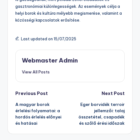
gasztronómiai különlegességek. Az események célja a
helyi borok és kultúra mélyebb megismerése, valamint a
közösségi kapcsolatok erősítése.
Last updated on 15/07/2025
Webmaster Admin
View All Posts
Post
Previous Post
Next Post
A magyar borok
Eger borvidék terroir
navigation
érlelési folyamatai: a
jellemzői: talaj
hordós érlelés előnyei
összetétel, csapadék
és hatásai
és szőlő érési időszak