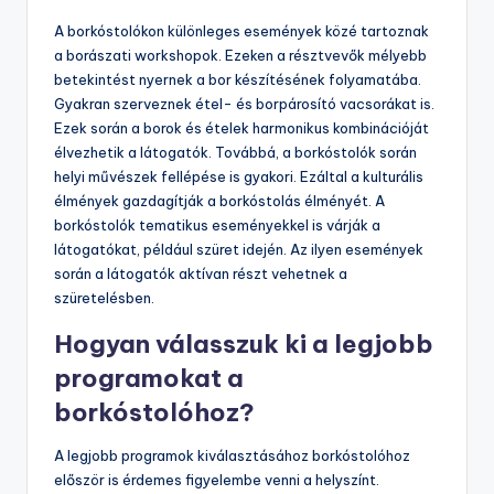
A borkóstolókon különleges események közé tartoznak
a borászati workshopok. Ezeken a résztvevők mélyebb
betekintést nyernek a bor készítésének folyamatába.
Gyakran szerveznek étel- és borpárosító vacsorákat is.
Ezek során a borok és ételek harmonikus kombinációját
élvezhetik a látogatók. Továbbá, a borkóstolók során
helyi művészek fellépése is gyakori. Ezáltal a kulturális
élmények gazdagítják a borkóstolás élményét. A
borkóstolók tematikus eseményekkel is várják a
látogatókat, például szüret idején. Az ilyen események
során a látogatók aktívan részt vehetnek a
szüretelésben.
Hogyan válasszuk ki a legjobb
programokat a
borkóstolóhoz?
A legjobb programok kiválasztásához borkóstolóhoz
először is érdemes figyelembe venni a helyszínt.