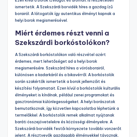
ismertetik. A Szekszárdi borvidék híres a gazdag ízű
borairól. A látogatók így autentikus élményt kapnak a
helyi borok megismerésével.
Miért érdemes részt venni a
Szekszárdi borkóstolókon?
A Szekszárdi borkóstolókon való részvétel azért
érdemes, mert lehetőséget ad a helyi borok
megismerésére. Szekszárd híres a vörösborairól,
különösen a kadarkáról és a bikavérről. A borkóstolók
során szakértők ismertetik a borok jellemzőit és
készítési folyamatait. Ezen kívül a borkóstolók kulturális
élményeket is kínálnak, például zenei programokat és
gasztronómiai különlegességeket. A helyi borászatok
bemutatkoznak, így közvetlen kapcsolatba léphetünk a
termelőkkel. A borkóstolók remek alkalmat nyújtanak
baráti összejövetelekre és közösségi élményekre. A
Szekszárdi borvidék festői környezete további vonzerőt
jelent. A résztvevők gazdagabb élményekkel távoznak,