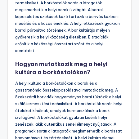
termékeiket. A borkóstolók során a látogatók
megismerhetik a helyi borok ízvilágát. A borral
kapcsolatos szokások közé tartozik a borivás közbeni
mesélés és a közös éneklés. A helyi étkezések gyakran
borral párosítva történnek. A bor kultúrája mélyen
gyökerezik a helyi közösség életében. E tradíciók
erősítik a közösségi összetartozást és a helyi
identitást.
Hogyan mutatkozik meg a helyi
kultúra a borkóstolókon?
A helyi kultúra a borkóstolókon a borok és a
gasztronómia összekapcsolásával mutatkozik meg. A
Szekszárdi borvidék hagyományos borai tükrözik a helyi
szőlőtermesztési technikákat. A borkóstolók során helyi
ételeket kínálnak, amelyek harmonizálnak a borok
ízvilágával. A borkóstolókat gyakran kísérik helyi
zenészek, akik autentikus zenei élményt nyújtanak. A
programok során a látogatók megismerhetik a borászat
hagyományait és történelmét. A helyi kultúra elemei,