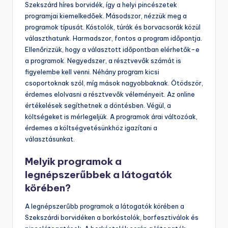
Szekszárd híres borvidék, így a helyi pincészetek
programjai kiemelkedőek. Másodszor, nézzük meg a
programok típusát. Kóstolók, túrák és borvacsorák közül
választhatunk. Harmadszor, fontos a program időpontja.
Ellenőrizzük, hogy a választott időpontban elérhetők-e
a programok. Negyedszer, a résztvevők számát is
figyelembe kell venni. Néhány program kicsi
csoportoknak szól, míg mások nagyobbaknak. Ötödször,
érdemes elolvasni a résztvevők véleményeit. Az online
értékelések segíthetnek a döntésben. Végül, a
költségeket is mérlegeljük. A programok árai változóak,
érdemes a költségvetésünkhöz igazítani a
választásunkat.
Melyik programok a
legnépszerűbbek a látogatók
körében?
A legnépszerűbb programok a látogatók körében a
Szekszárdi borvidéken a borkóstolók, borfesztiválok és