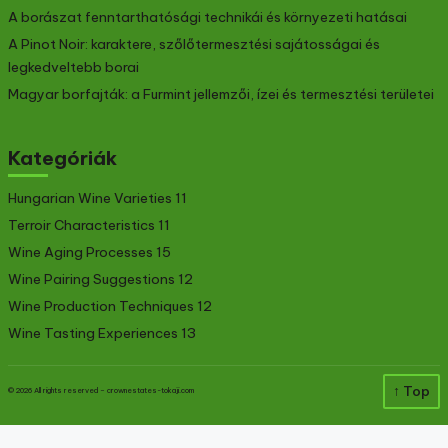
A borászat fenntarthatósági technikái és környezeti hatásai
A Pinot Noir: karaktere, szőlőtermesztési sajátosságai és
legkedveltebb borai
Magyar borfajták: a Furmint jellemzői, ízei és termesztési területei
Kategóriák
Hungarian Wine Varieties
11
Terroir Characteristics
11
Wine Aging Processes
15
Wine Pairing Suggestions
12
Wine Production Techniques
12
Wine Tasting Experiences
13
↑ Top
© 2026 All rights reserved –
crownestates-tokaji.com