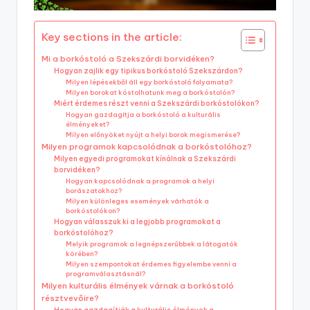
Key sections in the article:
Mi a borkóstoló a Szekszárdi borvidéken?
Hogyan zajlik egy tipikus borkóstoló Szekszárdon?
Milyen lépésekből áll egy borkóstoló folyamata?
Milyen borokat kóstolhatunk meg a borkóstolón?
Miért érdemes részt venni a Szekszárdi borkóstolókon?
Hogyan gazdagítja a borkóstoló a kulturális
élményeket?
Milyen előnyöket nyújt a helyi borok megismerése?
Milyen programok kapcsolódnak a borkóstolóhoz?
Milyen egyedi programokat kínálnak a Szekszárdi
borvidéken?
Hogyan kapcsolódnak a programok a helyi
borászatokhoz?
Milyen különleges események várhatók a
borkóstolókon?
Hogyan válasszuk ki a legjobb programokat a
borkóstolóhoz?
Melyik programok a legnépszerűbbek a látogatók
körében?
Milyen szempontokat érdemes figyelembe venni a
programválasztásnál?
Milyen kulturális élmények várnak a borkóstoló
résztvevőire?