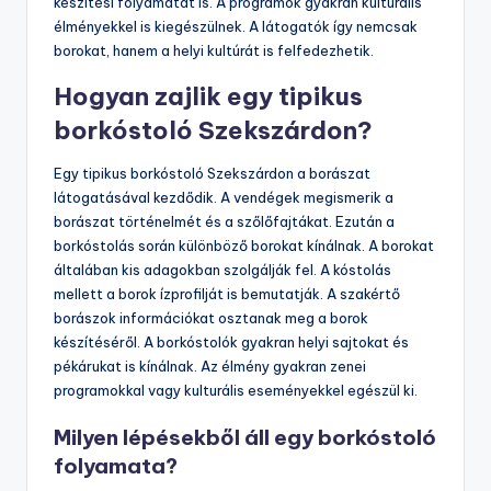
készítési folyamatát is. A programok gyakran kulturális
élményekkel is kiegészülnek. A látogatók így nemcsak
borokat, hanem a helyi kultúrát is felfedezhetik.
Hogyan zajlik egy tipikus
borkóstoló Szekszárdon?
Egy tipikus borkóstoló Szekszárdon a borászat
látogatásával kezdődik. A vendégek megismerik a
borászat történelmét és a szőlőfajtákat. Ezután a
borkóstolás során különböző borokat kínálnak. A borokat
általában kis adagokban szolgálják fel. A kóstolás
mellett a borok ízprofilját is bemutatják. A szakértő
borászok információkat osztanak meg a borok
készítéséről. A borkóstolók gyakran helyi sajtokat és
pékárukat is kínálnak. Az élmény gyakran zenei
programokkal vagy kulturális eseményekkel egészül ki.
Milyen lépésekből áll egy borkóstoló
folyamata?