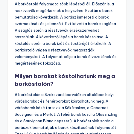
A borkóstoló folyamata több lépésből áll. Először is, a
résztvevők megérkeznek a helyszínre. Ezután a borok
bemutatása következik. A borász ismerteti a borok
származását és jellemzőit. Ezt követi a borok szaglása.
A szaglás során a résztvevők érzékszerveiket
használják. A következő lépés a borok kóstolása. A
kóstolás során a borok ízét és textúráját értékelik. A
borkóstoló végén a résztvevők megosztják
véleményüket. A folyamat célja a borok élvezetének és
megértésének fokozása.
Milyen borokat kóstolhatunk meg a
borkóstolón?
A borkóstolón a Szekszárdi borvidéken általában helyi
vörösborokat és fehérborokat kóstolhatunk meg. A
vörösborok közé tartozik a Kékfrankos, a Cabernet
Sauvignon és a Merlot. A fehérborok közül a Olaszrizling
és a Sauvignon Blanc népszerű. A borkóstolók során a
borászok bemutatják a borok készítésének folyamatát.
Ezen kívül a borok ízvilágát és aromáit is részletesen