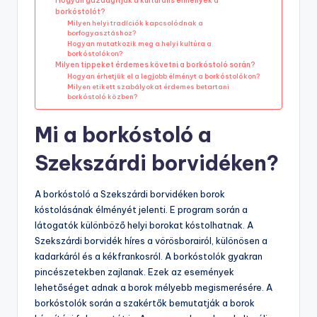
Hogyan gazdagítják a kulturális élmények a
borkóstolót?
Milyen helyi tradíciók kapcsolódnak a
borfogyasztáshoz?
Hogyan mutatkozik meg a helyi kultúra a
borkóstolókon?
Milyen tippeket érdemes követni a borkóstoló során?
Hogyan érhetjük el a legjobb élményt a borkóstolókon?
Milyen etikett szabályokat érdemes betartani
borkóstoló közben?
Mi a borkóstoló a
Szekszárdi borvidéken?
A borkóstoló a Szekszárdi borvidéken borok
kóstolásának élményét jelenti. E program során a
látogatók különböző helyi borokat kóstolhatnak. A
Szekszárdi borvidék híres a vörösborairól, különösen a
kadarkáról és a kékfrankosról. A borkóstolók gyakran
pincészetekben zajlanak. Ezek az események
lehetőséget adnak a borok mélyebb megismerésére. A
borkóstolók során a szakértők bemutatják a borok