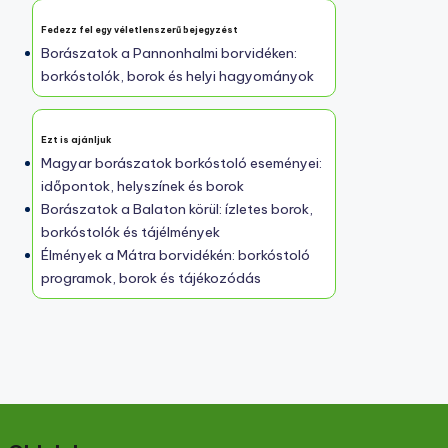
Fedezz fel egy véletlenszerű bejegyzést
Borászatok a Pannonhalmi borvidéken:
borkóstolók, borok és helyi hagyományok
Ezt is ajánljuk
Magyar borászatok borkóstoló eseményei:
időpontok, helyszínek és borok
Borászatok a Balaton körül: ízletes borok,
borkóstolók és tájélmények
Élmények a Mátra borvidékén: borkóstoló
programok, borok és tájékozódás