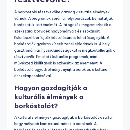
A borkóstoló résztvevőire gazdag kulturális élmények
várnak. A programok során a helyi borászok bemutatják
borászatuk történelmét. A látogatók megismerhetik a
szekszárdi borvidék hagyományait és szokásait.
Különböző borfajták kóstolására is lehetőség nyílik. A
borkóstolók gyakran kísérik zenei előadások is. A helyi
gasztronómiai ínycsiklandóságokat is megkóstolhatják a
résztvevők. Emellett kulturális programok, mint
művészeti kiállítások is színesítik az eseményt. A
borkóstoló egyedi élményt nyújt a borok és a kultúra
összekapcsolásával.
Hogyan gazdagítják a
kulturális élmények a
borkóstolót?
A kulturális élmények gazdagítják a borkóstolót azáltal,
hogy mélyebb kontextust adnak a boroknak. A
borkóstolás során a látogatók megismerhetik a helyi