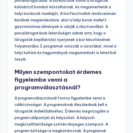
pincelátogatások. A borkóstolók során a látogatók
különböző borokat kóstolhatnak, és megismerhetik a
helyi borászok munkáját. A borfesztiválok rendszeresen
kerülnek megrendezésre, ahol a helyi borok mellett
gasztronómiai élmények is várják a résztvevőket. A
pincelátogatások lehetőséget adnak arra, hogy a
látogatók bepillantást nyerjenek a bor készítésének
folyamatába. E programok vonzzák a turistákat, mivel a
helyi kultúra és hagyományok megismerését is lehetővé
teszik.
Milyen szempontokat érdemes
figyelembe venni a
programválasztásnál?
A programválasztásnál fontos figyelembe venni a
célközönséget. A programoknak illeszkedniük kell a
látogatók érdeklődéséhez. Érdemes megvizsgálni a
program időpontját és helyszínét. A helyszín
megközelíthetősége szintén lényeges szempont. A
program költségei is meghatározóak. A programok