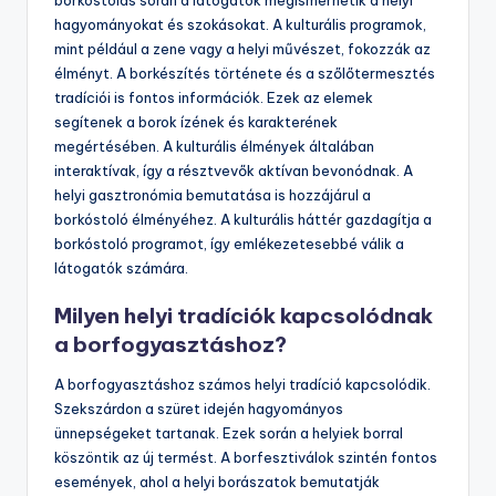
hagyományokat és szokásokat. A kulturális programok,
mint például a zene vagy a helyi művészet, fokozzák az
élményt. A borkészítés története és a szőlőtermesztés
tradíciói is fontos információk. Ezek az elemek
segítenek a borok ízének és karakterének
megértésében. A kulturális élmények általában
interaktívak, így a résztvevők aktívan bevonódnak. A
helyi gasztronómia bemutatása is hozzájárul a
borkóstoló élményéhez. A kulturális háttér gazdagítja a
borkóstoló programot, így emlékezetesebbé válik a
látogatók számára.
Milyen helyi tradíciók kapcsolódnak
a borfogyasztáshoz?
A borfogyasztáshoz számos helyi tradíció kapcsolódik.
Szekszárdon a szüret idején hagyományos
ünnepségeket tartanak. Ezek során a helyiek borral
köszöntik az új termést. A borfesztiválok szintén fontos
események, ahol a helyi borászatok bemutatják