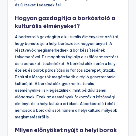
és új ízeket fedeznek fel.
Hogyan gazdagítja a borkóstoló a
kulturális élményeket?
A borkóstoló gazdagítja a kulturális élményeket azáltal,
hogy bemutatja a helyi borászatok hagyományait. A
résztvevők megismerkednek a bor készítésének
folyamatával. Ez magában foglalja a szőlőtermesztést
és a borászati technikákat. A borkóstolók során a helyi
ételek és borok párosítása is fontos szerepet játszik.
Ezáltal a látogatók megérthetik a régió gasztronómiai
kultúráját. A borkóstolók gyakran kulturális
eseményekkel is kiegészülnek, mint például zenei
előadások. Ezek az események fokozzák a közösségi
élményt és a helyi kultúra értékeit. A borkóstoló tehát
nemcsak a borokról szól, hanem a helyi kultúra mélyebb
megismeréséről is.
Milyen előnyöket nyújt a helyi borok