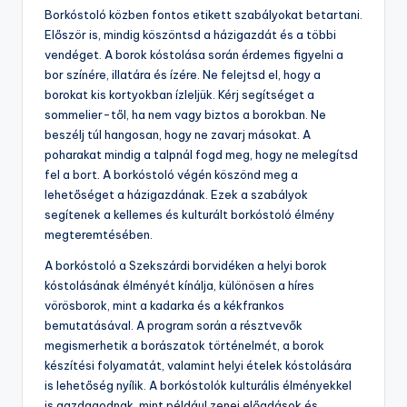
Borkóstoló közben fontos etikett szabályokat betartani.
Először is, mindig köszöntsd a házigazdát és a többi
vendéget. A borok kóstolása során érdemes figyelni a
bor színére, illatára és ízére. Ne felejtsd el, hogy a
borokat kis kortyokban ízleljük. Kérj segítséget a
sommelier-től, ha nem vagy biztos a borokban. Ne
beszélj túl hangosan, hogy ne zavarj másokat. A
poharakat mindig a talpnál fogd meg, hogy ne melegítsd
fel a bort. A borkóstoló végén köszönd meg a
lehetőséget a házigazdának. Ezek a szabályok
segítenek a kellemes és kulturált borkóstoló élmény
megteremtésében.
A borkóstoló a Szekszárdi borvidéken a helyi borok
kóstolásának élményét kínálja, különösen a híres
vörösborok, mint a kadarka és a kékfrankos
bemutatásával. A program során a résztvevők
megismerhetik a borászatok történelmét, a borok
készítési folyamatát, valamint helyi ételek kóstolására
is lehetőség nyílik. A borkóstolók kulturális élményekkel
is gazdagodnak, mint például zenei előadások és