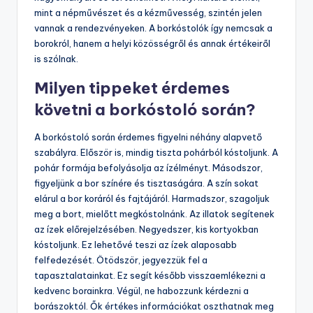
mint a népművészet és a kézművesség, szintén jelen
vannak a rendezvényeken. A borkóstolók így nemcsak a
borokról, hanem a helyi közösségről és annak értékeiről
is szólnak.
Milyen tippeket érdemes
követni a borkóstoló során?
A borkóstoló során érdemes figyelni néhány alapvető
szabályra. Először is, mindig tiszta pohárból kóstoljunk. A
pohár formája befolyásolja az ízélményt. Másodszor,
figyeljünk a bor színére és tisztaságára. A szín sokat
elárul a bor koráról és fajtájáról. Harmadszor, szagoljuk
meg a bort, mielőtt megkóstolnánk. Az illatok segítenek
az ízek előrejelzésében. Negyedszer, kis kortyokban
kóstoljunk. Ez lehetővé teszi az ízek alaposabb
felfedezését. Ötödször, jegyezzük fel a
tapasztalatainkat. Ez segít később visszaemlékezni a
kedvenc borainkra. Végül, ne habozzunk kérdezni a
borászoktól. Ők értékes információkat oszthatnak meg