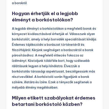
a borokról.
Hogyan érhetjük el a legjobb
élményt a borkóstolókon?
A legjobb élményt a borkóstolókon a megfelelő borok és
környezet kiválasztásával érhetjük el. Válasszunk olyan
borkóstolót, amely a helyi borvidék specialitásait kínálja.
Érdemes tájékozódni a borászat történetéről és
filozófiájáról. Kérjünk segítséget a borászoktól a borok
párosításához. A megfelelő étkezés fokozza az
ízélményt. Kóstoljunk többféle bort, hogy szélesebb
rálátásunk legyen a helyi kínálatra. Élvezzük a
borkóstolás társasági aspektusait, beszélgessünk más
résztvevőkkel. A borkóstoló során figyeljünk a borok
színére, illatára és ízére. Ezek a tényezők segítenek a
mélyebb élmény megélésében.
Milyen etikett szabályokat érdemes
betartani borkóstoló közben?