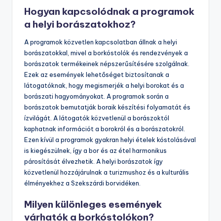
Hogyan kapcsolódnak a programok
a helyi borászatokhoz?
A programok közvetlen kapcsolatban állnak a helyi
borászatokkal, mivel a borkóstolók és rendezvények a
borászatok termékeinek népszerűsítésére szolgálnak.
Ezek az események lehetőséget biztosítanak a
látogatóknak, hogy megismerjék a helyi borokat és a
borászati hagyományokat. A programok során a
borászatok bemutatják boraik készítési folyamatát és
ízvilágát. A látogatók közvetlenül a borászoktól
kaphatnak információt a borokról és a borászatokról.
Ezen kívül a programok gyakran helyi ételek kóstolásával
is kiegészülnek, így a bor és az étel harmonikus
párosítását élvezhetik. A helyi borászatok így
közvetlenül hozzájárulnak a turizmushoz és a kulturális
élményekhez a Szekszárdi borvidéken.
Milyen különleges események
várhatók a borkóstolókon?