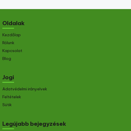
Oldalak
Kezdőlap
Rólunk
Kapcsolat
Blog
Jogi
Adatvédelmi irányelvek
Feltételek
Sütik
Legújabb bejegyzések