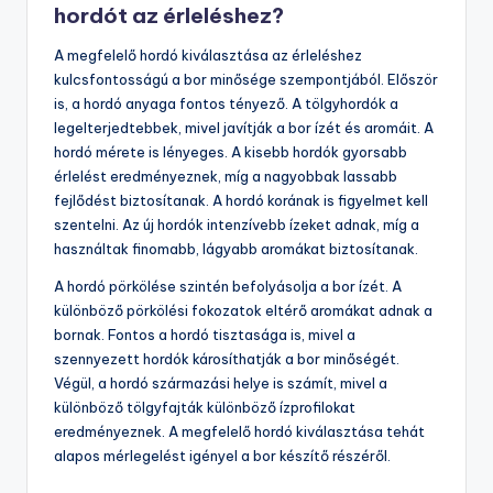
hordót az érleléshez?
A megfelelő hordó kiválasztása az érleléshez
kulcsfontosságú a bor minősége szempontjából. Először
is, a hordó anyaga fontos tényező. A tölgyhordók a
legelterjedtebbek, mivel javítják a bor ízét és aromáit. A
hordó mérete is lényeges. A kisebb hordók gyorsabb
érlelést eredményeznek, míg a nagyobbak lassabb
fejlődést biztosítanak. A hordó korának is figyelmet kell
szentelni. Az új hordók intenzívebb ízeket adnak, míg a
használtak finomabb, lágyabb aromákat biztosítanak.
A hordó pörkölése szintén befolyásolja a bor ízét. A
különböző pörkölési fokozatok eltérő aromákat adnak a
bornak. Fontos a hordó tisztasága is, mivel a
szennyezett hordók károsíthatják a bor minőségét.
Végül, a hordó származási helye is számít, mivel a
különböző tölgyfajták különböző ízprofilokat
eredményeznek. A megfelelő hordó kiválasztása tehát
alapos mérlegelést igényel a bor készítő részéről.