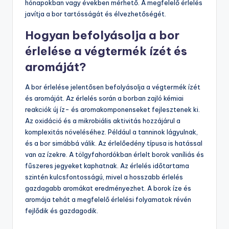
hónapokban vagy években mérhető. A megfelelő érlelés
javítja a bor tartósságát és élvezhetőségét.
Hogyan befolyásolja a bor
érlelése a végtermék ízét és
aromáját?
A bor érlelése jelentősen befolyásolja a végtermék ízét
és aromáját. Az érlelés során a borban zajló kémiai
reakciók új íz- és aromakomponenseket fejlesztenek ki.
Az oxidáció és a mikrobiális aktivitás hozzájárul a
komplexitás növeléséhez. Például a tanninok lágyulnak,
és a bor simábbá válik. Az érlelőedény típusa is hatással
van az ízekre. A tölgyfahordókban érlelt borok vaníliás és
fűszeres jegyeket kaphatnak. Az érlelés időtartama
szintén kulcsfontosságú, mivel a hosszabb érlelés
gazdagabb aromákat eredményezhet. A borok íze és
aromája tehát a megfelelő érlelési folyamatok révén
fejlődik és gazdagodik.