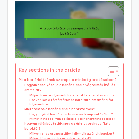
Key sections in the article:
Mi a bor érlelésének szerepe a minőség javításában?
Hogyan befolyásolja a bor érlelése a végtermék ízét és
aromáját?
Milyen kémiai folyamatok zajlanak le az érlelés során?
Hogyan hat a hőmérséklet és páratartalom az érlelési
folyamatra?
Miért fontos a bor érlelése a borászatban?
Hogyan járul hozzá az érlelés a bor komplexitásához?
Milyen hatással van az érlelés a bor eltarthatóságára?
Hogyan különböztetjük meg az érlelt borokat a fiatal
boroktól?
Milyen íz- és aromaprofilok jellemzik az érlelt borokat?
Milyen típusú borok igénylik az érlelést?