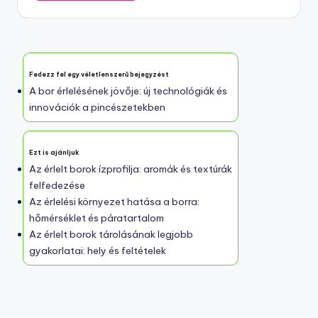
Fedezz fel egy véletlenszerű bejegyzést
A bor érlelésének jövője: új technológiák és
innovációk a pincészetekben
Ezt is ajánljuk
Az érlelt borok ízprofilja: aromák és textúrák
felfedezése
Az érlelési környezet hatása a borra:
hőmérséklet és páratartalom
Az érlelt borok tárolásának legjobb
gyakorlatai: hely és feltételek