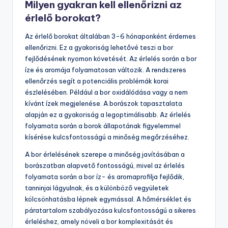
Milyen gyakran kell ellenőrizni az
érlelő borokat?
Az érlelő borokat általában 3-6 hónaponként érdemes
ellenőrizni. Ez a gyakoriság lehetővé teszi a bor
fejlődésének nyomon követését. Az érlelés során a bor
íze és aromája folyamatosan változik. A rendszeres
ellenőrzés segít a potenciális problémák korai
észlelésében. Például a bor oxidálódása vagy a nem
kívánt ízek megjelenése. A borászok tapasztalata
alapján ez a gyakoriság a legoptimálisabb. Az érlelés
folyamata során a borok állapotának figyelemmel
kísérése kulcsfontosságú a minőség megőrzéséhez.
A bor érlelésének szerepe a minőség javításában a
borászatban alapvető fontosságú, mivel az érlelés
folyamata során a bor íz- és aromaprofilja fejlődik,
tanninjai lágyulnak, és a különböző vegyületek
kölcsönhatásba lépnek egymással. A hőmérséklet és
páratartalom szabályozása kulcsfontosságú a sikeres
érleléshez, amely növeli a bor komplexitását és