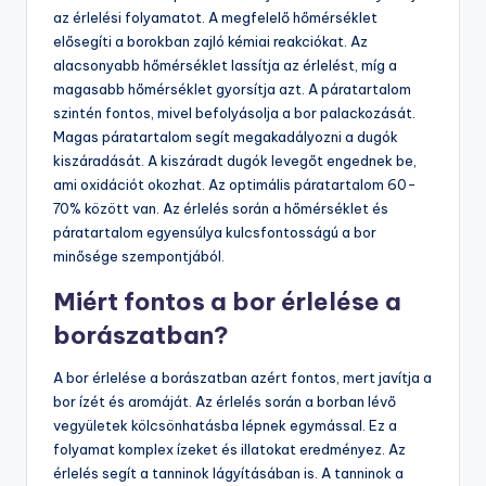
az érlelési folyamatot. A megfelelő hőmérséklet
elősegíti a borokban zajló kémiai reakciókat. Az
alacsonyabb hőmérséklet lassítja az érlelést, míg a
magasabb hőmérséklet gyorsítja azt. A páratartalom
szintén fontos, mivel befolyásolja a bor palackozását.
Magas páratartalom segít megakadályozni a dugók
kiszáradását. A kiszáradt dugók levegőt engednek be,
ami oxidációt okozhat. Az optimális páratartalom 60-
70% között van. Az érlelés során a hőmérséklet és
páratartalom egyensúlya kulcsfontosságú a bor
minősége szempontjából.
Miért fontos a bor érlelése a
borászatban?
A bor érlelése a borászatban azért fontos, mert javítja a
bor ízét és aromáját. Az érlelés során a borban lévő
vegyületek kölcsönhatásba lépnek egymással. Ez a
folyamat komplex ízeket és illatokat eredményez. Az
érlelés segít a tanninok lágyításában is. A tanninok a