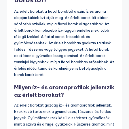
boroktól?
Az érlelt borokat a fiatal boroktól a szín, íz és aroma
alapján különböztetjük meg. Az érlelt borok általában
sötétebb színűek, míg a fiatal borok világosabbak. Az
érlelt borok komplexebb ízvilággal rendelkeznek, több
rétegű ízekkel. A fiatal borok frissebbek és
gyümölcsösebbek. Az érlelt borokban gyakran találunk
földes, fűszeres vagy tölgyes jegyeket. A fiatal borok
esetében a gyümölcsösség dominál. Az érlelt borok
tanninjai lágyabbak, míg a fiatal borokban erősebbek. Az
érlelés időtartama és körülményei is befolyásolják a
borok karakterét.
Milyen íz- és aromaprofilok jellemzik
az érlelt borokat?
Az érlelt borokat gazdag íz- és aromaprofilok jellemzik.
Ezek közé tartoznak a gyümölcsös, fűszeres és földes
jegyek. Gyümölcsös ízek közül a szárított gyümölcsök,
mint a szilva és a füge, gyakoriak. Fűszeres aromák, mint