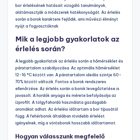
bor érlelésének hatásait vizsgáló tanulmányok,
alátámasztják a módszerek hatékonyságát. Az érlelés
során a borok karaktere fejlődik, ami művészi élményt
nyújt a fogyasztóknak.
Mik a legjobb gyakorlatok az
érlelés során?
A legjobb gyakorlatok az érlelés során a hőmérséklet és
páratartalom szabályozása. Az optimális hőmérséklet
12-16 °C között van. A páratartalom ideális szintje 60-
70% között változik. Fontos a borok rendszeres
ellenőrzése. Az érlelés során a borok levegőztetése is
javasolt. A hordók anyaga és mérete befolyásolja az
ízprofilt. A tölgyfahordó használata gazdagabb
aromákat adhat. Az érlelési időtartam a bor típusától
függ. A fehérborok általában rövidebb érlelést
igényelnek, míg a vörösborok hosszabb időtartamot.
Hogyan válasszunk megfelelő