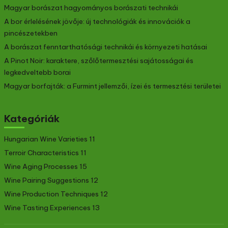
Magyar borászat hagyományos borászati technikái
A bor érlelésének jövője: új technológiák és innovációk a
pincészetekben
A borászat fenntarthatósági technikái és környezeti hatásai
A Pinot Noir: karaktere, szőlőtermesztési sajátosságai és
legkedveltebb borai
Magyar borfajták: a Furmint jellemzői, ízei és termesztési területei
Kategóriák
Hungarian Wine Varieties
11
Terroir Characteristics
11
Wine Aging Processes
15
Wine Pairing Suggestions
12
Wine Production Techniques
12
Wine Tasting Experiences
13