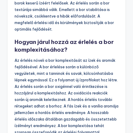
borok keserű ízéért felelősek. Az érlelés során a bor
textúrája simábbá válik. Emellett a bor stabilitása is
növekszik, csökkentve a hibák előfordulását. A
megfelelő érlelési idő és körülmények biztosítják a bor
optimális fejlődését.
Hogyan járul hozzá az érlelés a bor
komplexitásához?
Az érlelés növeli a bor komplexitását az ízek és aromák
fejlődésével. A bor érlelése során a különböző
vegyületek, mint a tanninok és savak, kölcsönhatásba
lépnek egymással. Ez a folyamat új ízprofilokat hoz létre.
Az érlelés során a bor oxigénnel való érintkezése is
hozzájárul a komplexitáshoz. Az oxidációs reakciók
során új aromák keletkeznek. A hordós érlelés további
rétegeket adhat a borhoz. A fás ízek és a vanília aromája
jellemzően a hordós érlelés eredménye. A hosszabb
érlelés időszaka általában gazdagabb és összetettebb
ízélményt eredményez. A bor komplexitása tehát
szorosan összefonódik az érlelési folyamattal.