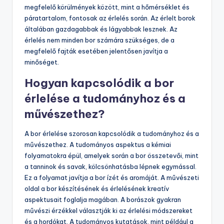
megfelelő körülmények között, mint a hőmérséklet és
páratartalom, fontosak az érlelés során. Az érlelt borok
általában gazdagabbak és lágyabbak lesznek. Az
érlelés nem minden bor számára szükséges, de a
megfelelő fajták esetében jelentősen javítja a
minőséget.
Hogyan kapcsolódik a bor
érlelése a tudományhoz és a
művészethez?
A bor érlelése szorosan kapcsolódik a tudományhoz és a
művészethez. A tudományos aspektus a kémiai
folyamatokra épül, amelyek során a bor összetevői, mint
a tanninok és savak, kölcsönhatásba lépnek egymással.
Ez a folyamat javítja a bor ízét és aromáját. A művészeti
oldal a bor készítésének és érlelésének kreatív
aspektusait foglalja magában. A borászok gyakran
művészi érzékkel választják ki az érlelési módszereket
és a hordókat. A tudományos kutatások, mint például a