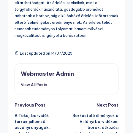
eltarthatóságát. Az érlelési technikák, mint a
tölgyfahordók használata, gazdagabb aromákat
adhatnak a borhoz, míg a különböző érlelési időtartamok
eltérő ízélményeket eredményeznek. Az érlelés tehát
nemcsak tudományos folyamat, hanem művészi
megközelítést is igényel a borászatban.
Last updated on 14/07/2025
Webmaster Admin
View All Posts
Post
Previous Post
Next Post
A Tokaji borvidék
Borkóstoló élmények a
navigation
terroir jellemzői:
Villányi borvidéken:
ásványi anyagok,
borok, étkezési