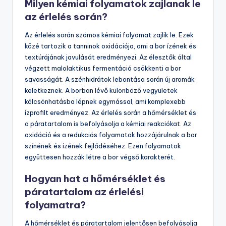
Milyen kémiai folyamatok zajlanak le
az érlelés során?
Az érlelés során számos kémiai folyamat zajlik le. Ezek
közé tartozik a tanninok oxidációja, ami a bor ízének és
textúrájának javulását eredményezi. Az élesztők által
végzett malolaktikus fermentáció csökkenti a bor
savasságát. A szénhidrátok lebontása során új aromák
keletkeznek. A borban lévő különböző vegyületek
kölcsönhatásba lépnek egymással, ami komplexebb
ízprofilt eredményez. Az érlelés során a hőmérséklet és
a páratartalom is befolyásolja a kémiai reakciókat. Az
oxidáció és a redukciós folyamatok hozzájárulnak a bor
színének és ízének fejlődéséhez. Ezen folyamatok
együttesen hozzák létre a bor végső karakterét.
Hogyan hat a hőmérséklet és
páratartalom az érlelési
folyamatra?
A hőmérséklet és páratartalom jelentősen befolyásolja