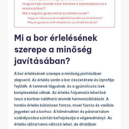
Hogyan kapcsolódik a bor érlelése a tudományhoz és a
művészethez?
Mik a legjobb gyakorlatok az érlelés során?
Hogyan válasszunk megfelelő hordót az érleléshez?
Milyen gyakran kell ellenőrizni az érlelő borokat?
Mi a bor érlelésének
szerepe a minőség
javításában?
A bor érlelésének szerepe a minőség javításában
alapvető. Az érlelés során a bor összetétele és ízprofilja
fejlődik. A tanninok lágyulnak, és a gyümölcsös ízek
komplexebbé válnak. Az érlelés folyamata lehetővé
teszi a borban található aromák harmonizálódását. A
hordós érlelés különösen fontos, mivel füstös és vaníliás
jegyeket ad a borhoz. A hőmérséklet és páratartalom
szabályozása szintén befolyásolja a végeredményt. Az
érlelés időtartama változó lehet, de általában