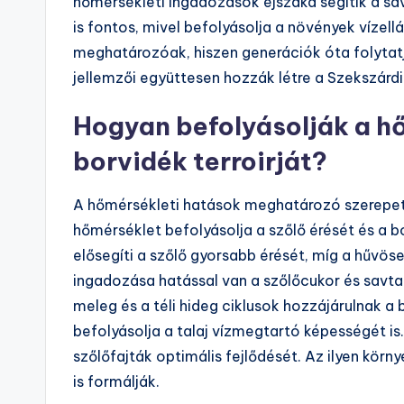
hőmérsékleti ingadozások éjszaka segítik a sa
is fontos, mivel befolyásolja a növények vízel
meghatározóak, hiszen generációk óta folytatjá
jellemzői együttesen hozzák létre a Szekszárdi
Hogyan befolyásolják a h
borvidék terroirját?
A hőmérsékleti hatások meghatározó szerepet j
hőmérséklet befolyásolja a szőlő érését és a 
elősegíti a szőlő gyorsabb érését, míg a hűvös
ingadozása hatással van a szőlőcukor és savta
meleg és a téli hideg ciklusok hozzájárulnak a
befolyásolja a talaj vízmegtartó képességét is
szőlőfajták optimális fejlődését. Az ilyen kör
is formálják.