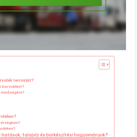
vidék terroirját?
i borvidéket?
ő minőségére?
?
vidéken?
 térségben?
rvidéken?
hatások, talajvíz és borkészítési hagyományok?