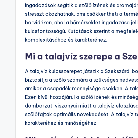
ingadozások segítik a szőlő ízének és aromájá
stresszt okozhatnak, ami csökkentheti a term
borvidéken, ahol a hőmérséklet ingadozása je
kulcsfontosságú. Kutatások szerint a megfelel
komplexitásához és karakteréhez.
Mi a talajvíz szerepe a Sz
A talajvíz kulcsszerepet játszik a Szekszárdi 
biztosítja a szőlő számára a szükséges nedves
amikor a csapadék mennyisége csökken. A talajv
Ezen kívül hozzájárul a szőlő ízének és minősé
domborzati viszonyai miatt a talajvíz eloszlása
szőlőfajták optimális növekedését. A talajvíz 
karakteréhez és minőségéhez.