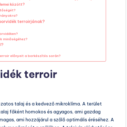
elemei között?
etőségét?
ományokra?
borvidék terroirjának?
borvidéken?
ok minőségéhez?
l?
erroir előnyeit a borkészítés során?
idék terroir
ozatos talaj és a kedvező mikroklíma. A terület
A talaj főként homokos és agyagos, ami gazdag
agas, ami hozzájárul a szőlő optimális éréséhez. A