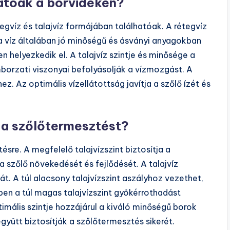
hatóak a borvidéken?
egvíz és talajvíz formájában találhatóak. A rétegvíz
a víz általában jó minőségű és ásványi anyagokban
en helyezkedik el. A talajvíz szintje és minősége a
orzati viszonyai befolyásolják a vízmozgást. A
ez. Az optimális vízellátottság javítja a szőlő ízét és
z a szőlőtermesztést?
ésre. A megfelelő talajvízszint biztosítja a
 a szőlő növekedését és fejlődését. A talajvíz
át. A túl alacsony talajvízszint aszályhoz vezethet,
ben a túl magas talajvízszint gyökérrothadást
timális szintje hozzájárul a kiváló minőségű borok
együtt biztosítják a szőlőtermesztés sikerét.