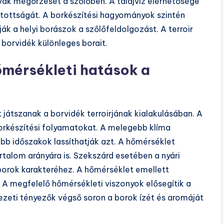
vak megőrzését a szőlőben. A talajvíz elérhetősége
látottságát. A borkészítési hagyományok szintén
k a helyi borászok a szőlőfeldolgozást. A terroir
 borvidék különleges borait.
őmérsékleti hatások a
átszanak a borvidék terroirjának kialakulásában. A
borkészítési folyamatokat. A melegebb klíma
ebb időszakok lassíthatják azt. A hőmérséklet
rtalom arányára is. Szekszárd esetében a nyári
 borok karakteréhez. A hőmérséklet emellett
. A megfelelő hőmérsékleti viszonyok elősegítik a
nyezeti tényezők végső soron a borok ízét és aromáját