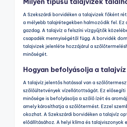
Milyen típusú talajvizek talál
A Szekszárdi borvidéken a talajvizek főként rét
a mélyebb talajrétegekben halmozódik fel. Ez 
gazdag. A talajvíz a felszíni vízgyűjtők közeléb
csapadék mennyiségétől függ. A borvidék domb
talajvizek jelenléte hozzájárul a szőlőtermelésh
minőségét.
Hogyan befolyásolja a talajví
A talajvíz jelentős hatással van a szőlőtermeszt
szőlőültetvények vízellátottságát. Ez elősegíti
minősége is befolyásolja a szőlő ízét és aromáj
amely károsíthatja a szőlőtermést. Ezzel szem
okozhat. A Szekszárdi borvidéken a talajvíz op
előállításához. A helyi klíma és talajviszonyok 