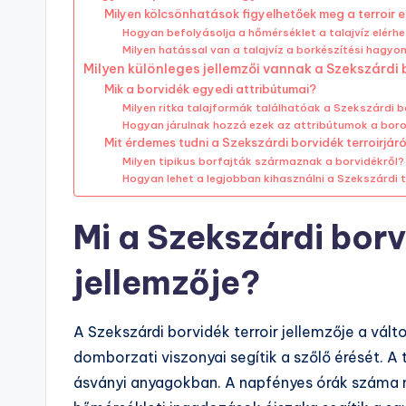
Milyen kölcsönhatások figyelhetőek meg a terroir 
Hogyan befolyásolja a hőmérséklet a talajvíz elérh
Milyen hatással van a talajvíz a borkészítési hagy
Milyen különleges jellemzői vannak a Szekszárdi 
Mik a borvidék egyedi attribútumai?
Milyen ritka talajformák találhatóak a Szekszárdi 
Hogyan járulnak hozzá ezek az attribútumok a bor
Mit érdemes tudni a Szekszárdi borvidék terroirjáró
Milyen tipikus borfajták származnak a borvidékről?
Hogyan lehet a legjobban kihasználni a Szekszárdi t
Mi a Szekszárdi borv
jellemzője?
A Szekszárdi borvidék terroir jellemzője a vált
domborzati viszonyai segítik a szőlő érését. 
ásványi anyagokban. A napfényes órák száma m