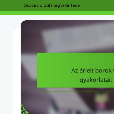
Összes oldal megtekintése
Skip
to
content