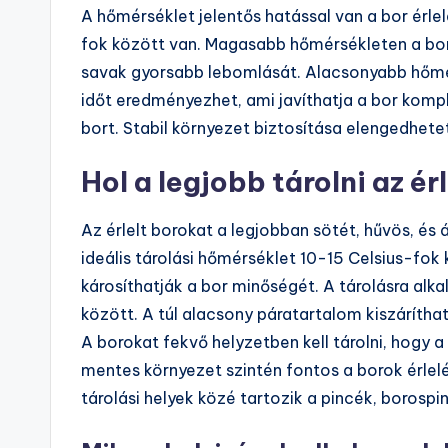
A hőmérséklet jelentős hatással van a bor érlel
fok között van. Magasabb hőmérsékleten a bor 
savak gyorsabb lebomlását. Alacsonyabb hőmérs
időt eredményezhet, ami javíthatja a bor komp
bort. Stabil környezet biztosítása elengedhetet
Hol a legjobb tárolni az ér
Az érlelt borokat a legjobban sötét, hűvös, és
ideális tárolási hőmérséklet 10-15 Celsius-fo
károsíthatják a bor minőségét. A tárolásra alk
között. A túl alacsony páratartalom kiszáríth
A borokat fekvő helyzetben kell tárolni, hogy
mentes környezet szintén fontos a borok érle
tárolási helyek közé tartozik a pincék, borospi