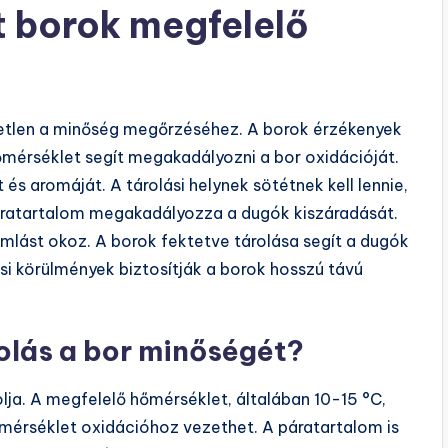
lt borok megfelelő
tetlen a minőség megőrzéséhez. A borok érzékenyek
őmérséklet segít megakadályozni a bor oxidációját.
 és aromáját. A tárolási helynek sötétnek kell lennie,
 páratartalom megakadályozza a dugók kiszáradását.
mlást okoz. A borok fektetve tárolása segít a dugók
i körülmények biztosítják a borok hosszú távú
olás a bor minőségét?
lja. A megfelelő hőmérséklet, általában 10-15 °C,
őmérséklet oxidációhoz vezethet. A páratartalom is