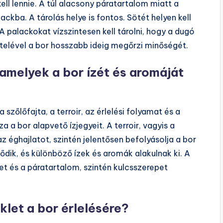
l lennie. A túl alacsony páratartalom miatt a
ckba. A tárolás helye is fontos. Sötét helyen kell
. A palackokat vízszintesen kell tárolni, hogy a dugó
elével a bor hosszabb ideig megőrzi minőségét.
amelyek a bor ízét és aromáját
szőlőfajta, a terroir, az érlelési folyamat és a
 a bor alapvető ízjegyeit. A terroir, vagyis a
az éghajlatot, szintén jelentősen befolyásolja a bor
lődik, és különböző ízek és aromák alakulnak ki. A
et és a páratartalom, szintén kulcsszerepet
klet a bor érlelésére?