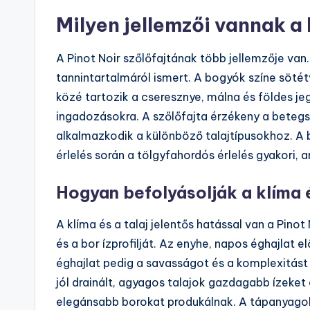
Milyen jellemzői vannak a
A Pinot Noir szőlőfajtának több jellemzője van
tannintartalmáról ismert. A bogyók színe söté
közé tartozik a cseresznye, málna és földes je
ingadozásokra. A szőlőfajta érzékeny a betegsé
alkalmazkodik a különböző talajtípusokhoz. A 
érlelés során a tölgyfahordós érlelés gyakori, a
Hogyan befolyásolják a klíma é
A klíma és a talaj jelentős hatással van a Pinot
és a bor ízprofilját. Az enyhe, napos éghajlat 
éghajlat pedig a savasságot és a komplexitást n
jól drainált, agyagos talajok gazdagabb ízeke
elegánsabb borokat produkálnak. A tápanyagok 