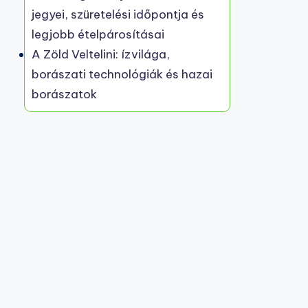
jegyei, szüretelési időpontja és
legjobb ételpárosításai
A Zöld Veltelini: ízvilága,
borászati technológiák és hazai
borászatok