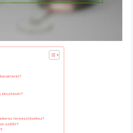
r karakterét?
k készítését?
r sikeres termesztéséhez?
oir szőlőt?
k?