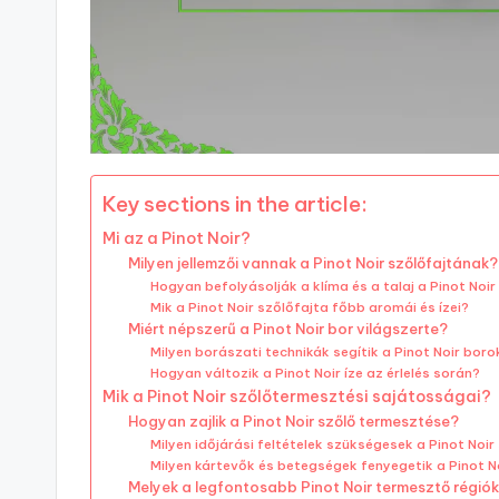
Key sections in the article:
Mi az a Pinot Noir?
Milyen jellemzői vannak a Pinot Noir szőlőfajtának?
Hogyan befolyásolják a klíma és a talaj a Pinot Noi
Mik a Pinot Noir szőlőfajta főbb aromái és ízei?
Miért népszerű a Pinot Noir bor világszerte?
Milyen borászati technikák segítik a Pinot Noir boro
Hogyan változik a Pinot Noir íze az érlelés során?
Mik a Pinot Noir szőlőtermesztési sajátosságai?
Hogyan zajlik a Pinot Noir szőlő termesztése?
Milyen időjárási feltételek szükségesek a Pinot Noi
Milyen kártevők és betegségek fenyegetik a Pinot N
Melyek a legfontosabb Pinot Noir termesztő régió