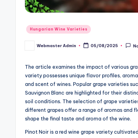
Posted
Hungarian Wine Varieties
in
Webmaster Admin
05/08/2025
N
Posted
by
The article examines the impact of various gra
variety possesses unique flavor profiles, aromas
and scent of wines. Popular grape varieties s
Sauvignon Blanc are highlighted for their disti
soil conditions. The selection of grape varieties
different grapes offer a range of aromas and f
shape the final taste and aroma of the wine.
Pinot Noir is a red wine grape variety cultivat