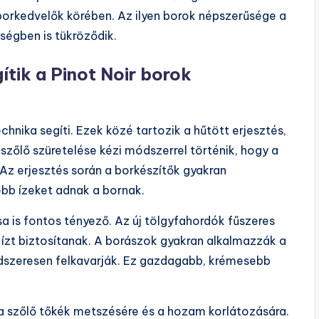
 borkedvelők körében. Az ilyen borok népszerűsége a
égben is tükröződik.
ítik a Pinot Noir borok
chnika segíti. Ezek közé tartozik a hűtött erjesztés,
szőlő szüretelése kézi módszerrel történik, hogy a
Az erjesztés során a borkészítők gyakran
bb ízeket adnak a bornak.
sa is fontos tényező. Az új tölgyfahordók fűszeres
 ízt biztosítanak. A borászok gyakran alkalmazzák a
ndszeresen felkavarják. Ez gazdagabb, krémesebb
a szőlő tőkék metszésére és a hozam korlátozására.