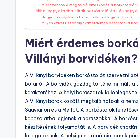
Miért fontos a megfelelő öltözködés a borkóstolón
Mik a leggyakoribb hibák borkóstoláskor, és hogyan
Hogyan kerüljük el a túlzott alkoholfogyasztást?
Milyen etikett szabályokat érdemes betartani a bo
Miért érdemes borkó
Villányi borvidéken?
A Villányi borvidéken borkóstolót szervezni az
borairól. A borvidék gazdag történelmi múltra 
karakteréhez. A helyi borászatok különleges te
A Villányi borok között megtalálhatóak a nemz
Sauvignon és a Merlot. A borkóstolók lehetős
kapcsolatba lépjenek a borászokkal. A borkós
készítésének folyamatát is. A borvidék csodás 
látogatóknak. A helyi gasztronómia remek páro