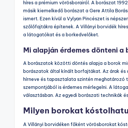
híres a prémium vörösborairól. A borászat 1992
másik kiemelkedő borászat a Gere Attila Borász
ismert. Ezen kívül a Vylyan Pincészet is népszer
szőlőfajtákra építenek. A Villányi borvidék hír
a látogatókat és a borkedvelőket.
Mi alapján érdemes dönteni a
A borászatok közötti döntés alapja a borok mi
borászatok által kínált borfajtákat. Az árak és
hírneve és tapasztalata szintén meghatározó t
szempontjából is érdemes mérlegelni. A látoga
választásban. Az egyedi borászati technikák és
Milyen borokat kóstolhatu
A Villányi borvidéken főként vörösborokat kóst