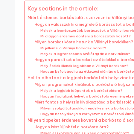
Key sections in the article:
Miért érdemes borkóstolót szervezni a Villányi b
Hogyan válasszuk ki a megfelelő borászatot a bo
Melyek a legnépszerűbb borászatok a Villányi borv
Mi alapján érdemes dönteni a borászatok között?
Milyen borokat kóstolhatunk a Villányi borvidéken?
Mi jellemzi a Villányi borvidék borait?
Melyek a legfontosabb szőlőfajták a borvidéken?
Hogyan párosítsuk a borokat az ételekkel a borkó
Mely ételek illenek legjobban a Villányi borokhoz?
Hogyan befolyásolja az étkezési ajánlás a borkóst
Hol találhatóak a legjobb borkóstoló helyszínek a
Milyen programokat kínálnak a borkóstoló helyszí
Melyek a legjobb időpontok a borkóstolásra?
Hogyan foglaljunk helyet a borkóstoló eseményekre
Miért fontos a helyszín kiválasztása a borkóstol
Milyen szolgáltatásokkal rendelkeznek a borkóstoló
Hogyan befolyásolja a környezet a borkóstoló élmé
Milyen tippeket érdemes követni a borkóstoló so
Hogyan készüljünk fel a borkóstolóra?
Milyen eszközökre van szükség a borkóstolóhoz?