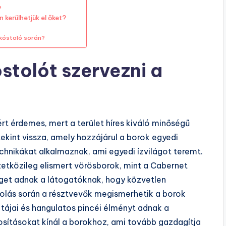
?
 kerülhetjük el őket?
rkóstoló során?
stolót szervezni a
ért érdemes, mert a terület híres kiváló minőségű
tekint vissza, amely hozzájárul a borok egyedi
chnikákat alkalmaznak, ami egyedi ízvilágot teremt.
etközileg elismert vörösborok, mint a Cabernet
éget adnak a látogatóknak, hogy közvetlen
tolás során a résztvevők megismerhetik a borok
tájai és hangulatos pincéi élményt adnak a
sításokat kínál a borokhoz, ami tovább gazdagítja