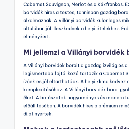
Cabernet Sauvignon, Merlot és a Kékfrankos. 
borvidék híres a testes, tanninban gazdag bora
alkalmaznak. A Villányi borvidék különleges m
általában jól illeszkednek a helyi ételekhez. 
élményéért.
Mi jellemzi a Villányi borvidék 
A Villányi borvidék borait a gazdag ízvilág és a
legismertebb fajtái közé tartozik a Cabernet S
ízűek és jól eltarthatóak. A helyi klíma kedvez
komplexitásához. A Villányi borvidék borai gy
őket. A borászatok hagyományos és modern te
előállításában. A borvidék híres a prémium mi
díjat nyertek.