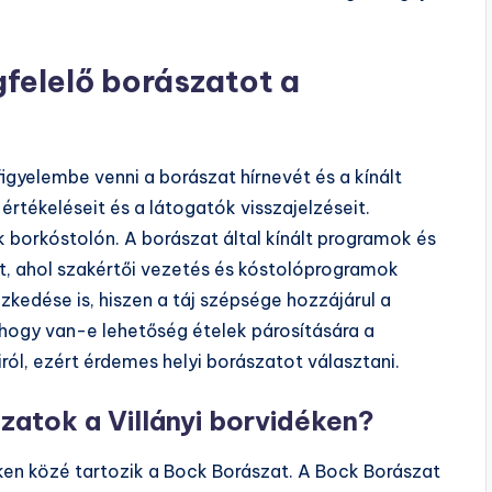
felelő borászatot a
gyelembe venni a borászat hírnevét és a kínált
értékeléseit és a látogatók visszajelzéseit.
 borkóstolón. A borászat által kínált programok és
nt, ahol szakértői vezetés és kóstolóprogramok
zkedése is, hiszen a táj szépsége hozzájárul a
ogy van-e lehetőség ételek párosítására a
airól, ezért érdemes helyi borászatot választani.
atok a Villányi borvidéken?
ken közé tartozik a Bock Borászat. A Bock Borászat