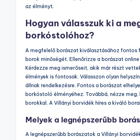
az élményt.
Hogyan válasszuk ki a meg
borkóstolóhoz?
A megfelelő borászat kiválasztásához fontos fi
borok minőségét. Ellenőrizze a borászat online 
Kérdezze meg ismerőseit, akik már részt vettek
élmények is fontosak. Válasszon olyan helyszí
állnak rendelkezésre. Fontos a borászat elhelye
borkóstoló élményéhez. Továbbá, nézze meg, h
borokkal. A Villányi borvidék híres a kiváló bor
Melyek a legnépszerűbb borász
A legnépszerűbb borászatok a Villányi borvidé