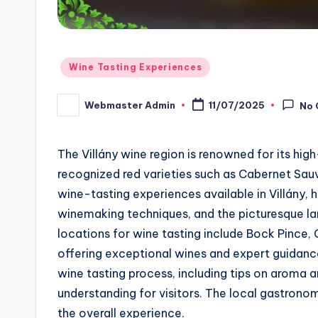
Posted
Wine Tasting Experiences
in
Webmaster Admin
11/07/2025
No
Posted
by
The Villány wine region is renowned for its high-
recognized red varieties such as Cabernet Sauv
wine-tasting experiences available in Villány, hi
winemaking techniques, and the picturesque la
locations for wine tasting include Bock Pince,
offering exceptional wines and expert guidance.
wine tasting process, including tips on aroma
understanding for visitors. The local gastrono
the overall experience.