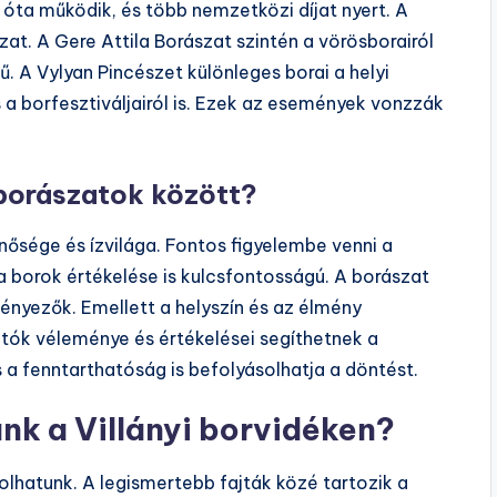
 óta működik, és több nemzetközi díjat nyert. A
at. A Gere Attila Borászat szintén a vörösborairól
ű. A Vylyan Pincészet különleges borai a helyi
es a borfesztiváljairól is. Ezek az események vonzzák
 borászatok között?
nősége és ízvilága. Fontos figyelembe venni a
 a borok értékelése is kulcsfontosságú. A borászat
ényezők. Emellett a helyszín és az élmény
tók véleménye és értékelései segíthetnek a
 a fenntarthatóság is befolyásolhatja a döntést.
nk a Villányi borvidéken?
olhatunk. A legismertebb fajták közé tartozik a