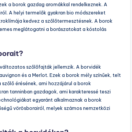
Ezek a borok gazdag aromákkal rendelkeznek. A
iról. A helyi termelők gyakran bio módszereket
ikroklímája kedvez a szőlőtermesztésnek. A borok
Érdemes meglátogatni a borászatokat a kóstolás
borait?
 változatos szőlőfajták jellemzik. A borvidék
auvignon és a Merlot. Ezek a borok mély színűek, telt
 a szőlő érésének, ami hozzájárul a borok
akran tanninban gazdagok, ami karakteressé teszi
chnológiákat egyaránt alkalmaznak a borok
nőségű vörösborairól, melyek számos nemzetközi