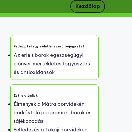
Kezdőlap
Fedezz fel egy véletlenszerű bejegyzést
Az érlelt borok egészségügyi
előnyei: mértékletes fogyasztás
és antioxidánsok
Ezt is ajánljuk
Élmények a Mátra borvidékén:
borkóstoló programok, borok és
tájékozódás
Felfedezés a Tokaji borvidéken: