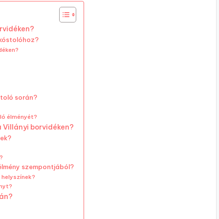
orvidéken?
rkóstolóhoz?
idéken?
stoló során?
oló élményét?
 Villányi borvidéken?
nek?
?
ó élmény szempontjából?
 helyszínek?
nyt?
rán?