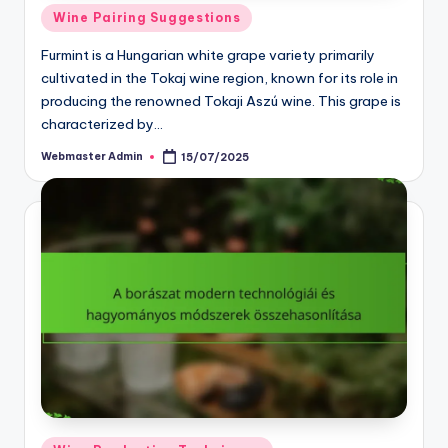
Posted
Wine Pairing Suggestions
in
Furmint is a Hungarian white grape variety primarily
cultivated in the Tokaj wine region, known for its role in
producing the renowned Tokaji Aszú wine. This grape is
characterized by…
Webmaster Admin
15/07/2025
Posted
by
Posted