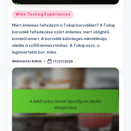
Posted
Wine Tasting Experiences
in
Miért érdemes felfedezni a Tokaji borvidéket? A Tokaji
borvidék felfedezése azért érdemes, mert világhírű
borairól ismert. A borvidék különleges mikroklímája
ideális a szőlőtermesztéshez. A Tokaji aszú, a
legismertebb bor, édes…
Webmaster Admin
17/07/2025
Posted
by