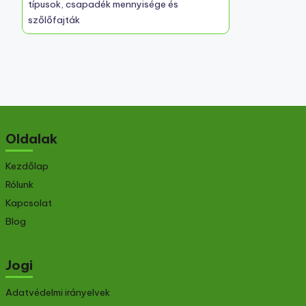
típusok, csapadék mennyisége és
szőlőfajták
Oldalak
Kezdőlap
Rólunk
Kapcsolat
Blog
Jogi
Adatvédelmi irányelvek