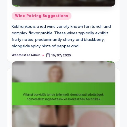
Posted
Wine Pairing Suggestions
in
Kékfrankos is a red wine variety known for its rich and
complex flavor profile. These wines typically exhibit
fruity notes, predominantly cherry and blackberry,
alongside spicy hints of pepper and…
Webmaster Admin
16/07/2025
Posted
by