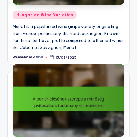
Posted
Hungarian Wine Varieties
in
Merlot is a popular red wine grape variety originating
from France, particularly the Bordeaux region. Known
for its softer flavor profile compared to other red wines
like Cabernet Sauvignon, Merlot…
Webmaster Admin
15/07/2025
Posted
by