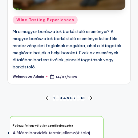
Posted
Wine Tasting Experiences
in
Mi a magyar borászatok borkóstoló eseményei? A
magyar borászatok borkóstoló eseményei különféle
rendezvényeket foglalnak magukba, ahol a látogatók
megkóstolhatják a helyi borokat. Ezek az események
általában borfesztiválok, pincelátogatások vagy
borkóstoló…
Webmaster Admin
14/07/2025
Posted
by
Posts
1
…
3
4
5
6
7
…
13
PREVIOUS
NEXT
PAGE
PAGE
pagination
Fedezz fel egy véletlenszerű bejegyzést
A Mátra borvidék terroir jellemzői: talaj