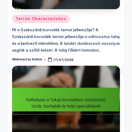
Posted
Terroir Characteristics
in
Mi a Szekszárdi borvidék terroir jellemzője? A
Szekszárdi borvidék terroir jellemzője a változatos talaj
és a kedvező mikroklíma. A terület domborzati viszonyai
segítik a szőlő érését. A talaj főként homokos…
Webmaster Admin
17/07/2025
Posted
by