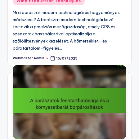
Wine Production Techniques
in
Mi a borászat modern technológiái és hagyományos
módszerei? A borászat modern technológiái közé
tartozik a precíziós mezőgazdaság, amely GPS és
szenzorok használatával optimalizálja a
szőlőültetvények kezelését. A hőmérséklet- és
páratartalom-figyelés…
Webmaster Admin
15/07/2025
Posted
by