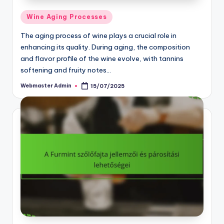
Posted
Wine Aging Processes
in
The aging process of wine plays a crucial role in
enhancing its quality. During aging, the composition
and flavor profile of the wine evolve, with tannins
softening and fruity notes…
Webmaster Admin
15/07/2025
Posted
by