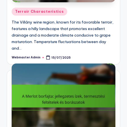
Posted
Terroir Characteristics
in
The Villány wine region, known for its favorable terroir,
features a hilly landscape that promotes excellent
drainage and a moderate climate conducive to grape
maturation. Temperature fluctuations between day
and…
Webmaster Admin
15/07/2025
Posted
by