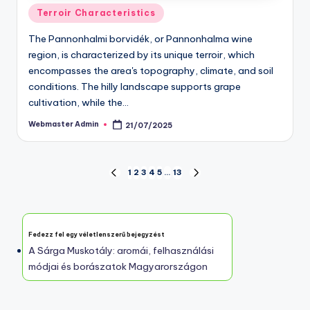
Posted
Terroir Characteristics
in
The Pannonhalmi borvidék, or Pannonhalma wine
region, is characterized by its unique terroir, which
encompasses the area's topography, climate, and soil
conditions. The hilly landscape supports grape
cultivation, while the…
Webmaster Admin
21/07/2025
Posted
by
Posts
1
2
3
4
5
…
13
PREVIOUS
NEXT
PAGE
PAGE
pagination
Fedezz fel egy véletlenszerű bejegyzést
A Sárga Muskotály: aromái, felhasználási
módjai és borászatok Magyarországon