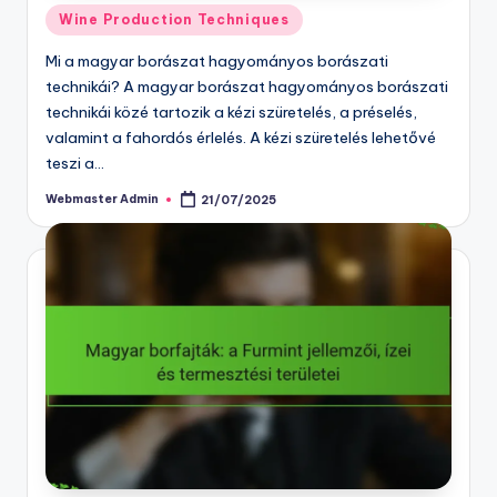
Posted
Wine Production Techniques
in
Mi a magyar borászat hagyományos borászati
technikái? A magyar borászat hagyományos borászati
technikái közé tartozik a kézi szüretelés, a préselés,
valamint a fahordós érlelés. A kézi szüretelés lehetővé
teszi a…
Webmaster Admin
21/07/2025
Posted
by