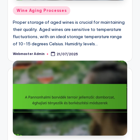
Posted
Wine Aging Processes
in
Proper storage of aged wines is crucial for maintaining
their quality. Aged wines are sensitive to temperature
fluctuations, with an ideal storage temperature range
of 10-15 degrees Celsius. Humidity levels…
Webmaster Admin
21/07/2025
Posted
by