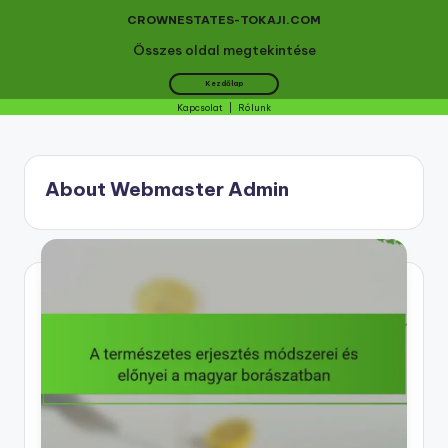
CROWNESTATES-TOKAJI.COM
Összes oldal megtekintése
Kezdőlap
Kapcsolat
|
Rólunk
Skip
to
About Webmaster Admin
content