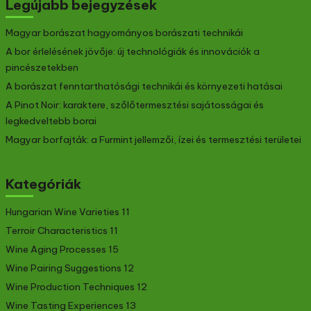
Legújabb bejegyzések
Magyar borászat hagyományos borászati technikái
A bor érlelésének jövője: új technológiák és innovációk a
pincészetekben
A borászat fenntarthatósági technikái és környezeti hatásai
A Pinot Noir: karaktere, szőlőtermesztési sajátosságai és
legkedveltebb borai
Magyar borfajták: a Furmint jellemzői, ízei és termesztési területei
Kategóriák
Hungarian Wine Varieties
11
Terroir Characteristics
11
Wine Aging Processes
15
Wine Pairing Suggestions
12
Wine Production Techniques
12
Wine Tasting Experiences
13