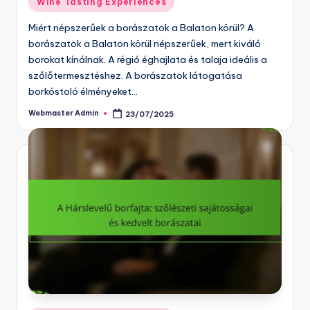
Wine Tasting Experiences
in
Miért népszerűek a borászatok a Balaton körül? A
borászatok a Balaton körül népszerűek, mert kiváló
borokat kínálnak. A régió éghajlata és talaja ideális a
szőlőtermesztéshez. A borászatok látogatása
borkóstoló élményeket…
Webmaster Admin
23/07/2025
Posted
by