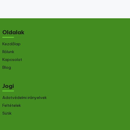
Oldalak
Kezdőlap
Rólunk
Kapcsolat
Blog
Jogi
Adatvédelmi irányelvek
Feltételek
Sütik