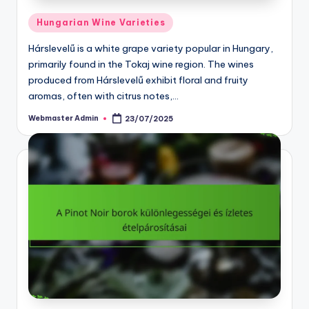
Posted
Hungarian Wine Varieties
in
Hárslevelű is a white grape variety popular in Hungary,
primarily found in the Tokaj wine region. The wines
produced from Hárslevelű exhibit floral and fruity
aromas, often with citrus notes,…
Webmaster Admin
23/07/2025
Posted
by