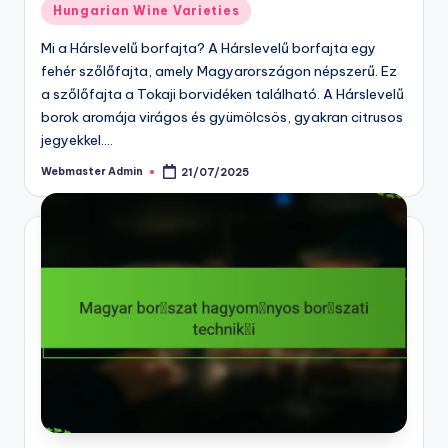
Posted
Hungarian Wine Varieties
in
Mi a Hárslevelű borfajta? A Hárslevelű borfajta egy
fehér szőlőfajta, amely Magyarországon népszerű. Ez
a szőlőfajta a Tokaji borvidéken található. A Hárslevelű
borok aromája virágos és gyümölcsös, gyakran citrusos
jegyekkel.…
Webmaster Admin
21/07/2025
Posted
by