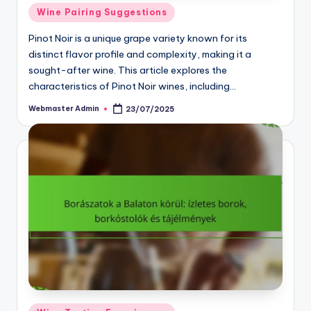
Posted
Wine Pairing Suggestions
in
Pinot Noir is a unique grape variety known for its
distinct flavor profile and complexity, making it a
sought-after wine. This article explores the
characteristics of Pinot Noir wines, including…
Webmaster Admin
23/07/2025
Posted
by
Posted