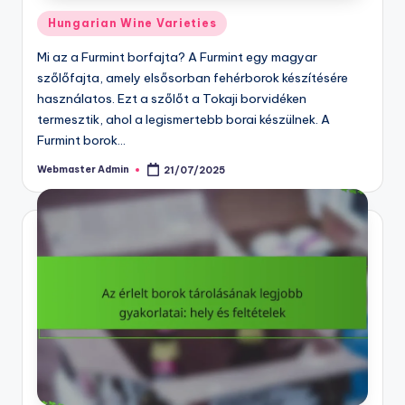
Posted
Hungarian Wine Varieties
in
Mi az a Furmint borfajta? A Furmint egy magyar
szőlőfajta, amely elsősorban fehérborok készítésére
használatos. Ezt a szőlőt a Tokaji borvidéken
termesztik, ahol a legismertebb borai készülnek. A
Furmint borok…
Webmaster Admin
21/07/2025
Posted
by