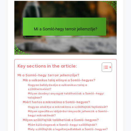
Key sections in the article:
Mi a Somló-hegy terroir jellemzője?
Mik a vulkanikus talaj előnyei a Somló-hegyen?
Hogyan befolyásolja a vulkanikus talaj a
szőlőtermelést?
Milyen ásványi anyagok találhatóak a Somló-hegyi
talajban?
Miért fontos a mikroklíma a Somló-hegyen?
Hogyan alakítja a mikroklíma a szőlőfajták fejlődését?
Milyen specifikus időjárási tényezők jellemzik a Somló-
hegyi mikroklímát?
Milyen szőlőfajták találhatóak a Somló-hegyen?
Miért különlegesek a Somló-hegyi szőlőfajták?
Mely szőlőfajták a legelterjedtebbek a Somló-hegyen?