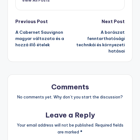
Post
Previous Post
Next Post
A Cabernet Sauvignon
A borászat
navigation
magyar változata és a
fenntarthatósági
hozzá illő ételek
technikái és környezeti
hatásai
Comments
No comments yet. Why don’t you start the discussion?
Leave a Reply
Your email address will not be published.
Required fields
are marked
*