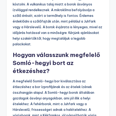
kóstolni. A vulkanikus talaj miatt a borok ásványos
ízvilággal rendelkeznek. A mikroklíma befolyásolja a
szőlő érését, ezért a termőhely is fontos. Érdemes
érdeklődni a szőlőfajták után, mint például a Juhfark
vagy a Hárslevelű. A borok évjárata is lényeges, mivel az
időjárás hatással van a minőségre. Kérjünk ajánlásokat
helyi szakértőktől, hogy megtaláljuk a legjobb
palackokat.
Hogyan válasszunk megfelelő
Somló-hegyi bort az
étkezéshez?
A megfelelő Somló-hegyi bor kiválasztása az
étkezéshez a bor ízprofiljának és az ételek ízének
összhangján alapul. A Somló-hegyi borok általában
gazdagok ásványi anyagokban, ami jól illik a helyi
ételekhez. A fehérborok, mint a Juhfark vagy a
Hárslevelű, frissességet adnak a halételekhez. A
vörösborok, mint a Kékfrankos, jól párosíthatók vörös