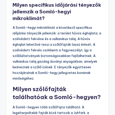
Milyen specifikus időjárási tényezők
jellemzik a Somló-hegyi
mikroklímát?
A Somló-hegyi mikroklímát a következő specifikus
időjárási tényezők jellemzik: a terület hűvös éghajlata, a
szélvédett fekvése és a vulkanikus talaj. A hűvös
éghajlat lehetővé teszi a szőlőfajták lassú érését. A
szélvédett fekvés csökkenti a fagyveszélyt, így a
szőlőültetvények biztonságosabban fejlődhetnek. A
vulkanikus talaj gazdag ásványi anyagokban, amelyek
kedveznek a szőlő ízének. E tényezők együttesen
hozzájárulnak a Somló-hegy jellegzetes borainak
minőségéhez.
Milyen szőlőfajták
találhatóak a Somló-hegyen?
A Somló-hegyen több szőlőfajta található. A
legelterjedtebb fajták közé tartozik a Juhfark, a