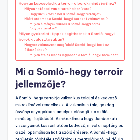
Hogyan kapcsolódik a terroir a borok minőségéhez?
Milyen hatással van a terroir a bor ízére?
Hogyan tükrözi a bor a Somló-hegy terroirját?
Miért érdemes a Somló-hegyi borokat választani?
Milyen élmények várnak a Somló-hegyi borok
fogyasztásakor?
Milyen gyakorlati tippek segíthetnek a Somló-hegyi
borok kiválasztásában?
Hogyan válasszunk megfelelő Somló-hegyi bort az
étkezéshez?
Milyen ételek illenek legjobban a Somló-hegyi borokhoz?
Mi a Somló-hegy terroir
jellemzője?
A Somló-hegy terroirja vulkanikus talajjal és kedvező
mikroklímával rendelkezik. A vulkanikus talaj gazdag
ásványi anyagokban, amelyek elősegítik a szőlő
minőségi fejlődését. A mikroklíma a hegy domborzati
viszonyainak köszönhetően kedvező, mivel a napfény és
a szél optimálisan hat a szőlő érésére. A Somló-hegy
területén többféle szőlőfajta is megtalálható, például a