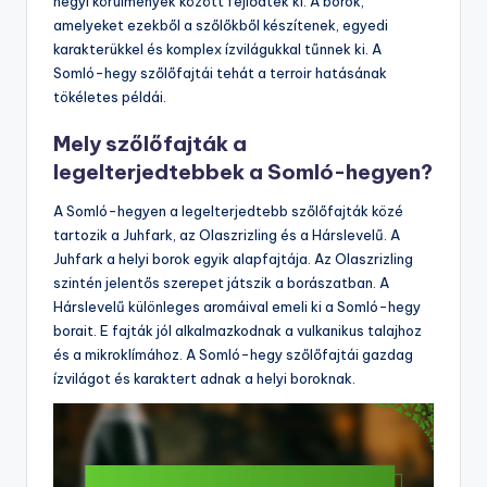
hegyi körülmények között fejlődtek ki. A borok,
amelyeket ezekből a szőlőkből készítenek, egyedi
karakterükkel és komplex ízvilágukkal tűnnek ki. A
Somló-hegy szőlőfajtái tehát a terroir hatásának
tökéletes példái.
Mely szőlőfajták a
legelterjedtebbek a Somló-hegyen?
A Somló-hegyen a legelterjedtebb szőlőfajták közé
tartozik a Juhfark, az Olaszrizling és a Hárslevelű. A
Juhfark a helyi borok egyik alapfajtája. Az Olaszrizling
szintén jelentős szerepet játszik a borászatban. A
Hárslevelű különleges aromáival emeli ki a Somló-hegy
borait. E fajták jól alkalmazkodnak a vulkanikus talajhoz
és a mikroklímához. A Somló-hegy szőlőfajtái gazdag
ízvilágot és karaktert adnak a helyi boroknak.