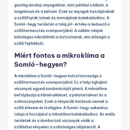
gazdag ásványi anyagokban, mint például a kálium, a
magnézium és a kalcium. Ezek az anyagok hozzájárulnak
a szőlőfajták ízének és aromájának kialakulásához. A
Somló-hegy területén a talaj pH-értéke is kedvező a
szőlőtermesztés szempontjából. A vulkáni talajok
különleges mikroklímát is biztosítanak, ami elősegíti a
szőlő fejlődését.
Miért fontos a mikroklíma a
Somló-hegyen?
A mikroklíma a Somló-hegyen kulcsfontosságú a
szőlőtermesztés szempontjából. Ez a helyi éghajlati
viszonyok egyedi kombinációját jelenti. A mikroklíma
befolyásolja a hőmérsékletet, a páratartalmat és a
szélviszonyokat. Ezek a tényezők hatással vannak a
szőlő érésére és ízvilágára. A Somló-hegy vulkanikus
talaja is hozzájárul a mikroklíma kialakulásához. Az erdős
területek és a domborzati viszonyok védik a
szőlőültetvényeket a szélsőséges időjárástól. A