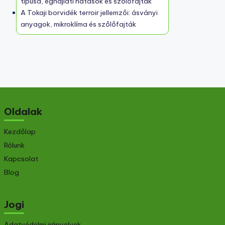
típusa, éghajlati hatások és szőlőfajták
A Tokaji borvidék terroir jellemzői: ásványi
anyagok, mikroklíma és szőlőfajták
Oldalak
Kezdőlap
Rólunk
Kapcsolat
Blog
Jogi
Adatvédelmi irányelvek