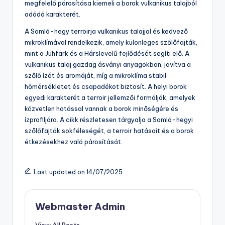
megfelelő párosítása kiemeli a borok vulkanikus talajból
adódó karakterét.
A Somló-hegy terroirja vulkanikus talajjal és kedvező
mikroklímával rendelkezik, amely különleges szőlőfajták,
mint a Juhfark és a Hárslevelű fejlődését segíti elő. A
vulkanikus talaj gazdag ásványi anyagokban, javítva a
szőlő ízét és aromáját, míg a mikroklíma stabil
hőmérsékletet és csapadékot biztosít. A helyi borok
egyedi karakterét a terroir jellemzői formálják, amelyek
közvetlen hatással vannak a borok minőségére és
ízprofiljára. A cikk részletesen tárgyalja a Somló-hegyi
szőlőfajták sokféleségét, a terroir hatásait és a borok
étkezésekhez való párosítását.
Last updated on 14/07/2025
Webmaster Admin
View All Posts