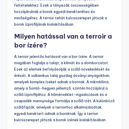
feltételekhez. Ezek a tényezők összességében
hozzájárulnak a borok egyedi karakteréhez és
minőségéhez. A terroir tehát kulcsszerepet játszik a
borok ízprofiljának kialakításában.
Milyen hatással van a terroir a
bor ízére?
A terroir jelentős hatással van a bor ízére. A terroir
magában foglalja a talajt, a klímát és a domborzatot.
Ezek az elemek befolyásolják a szőlő növekedését és
érését. A vulkanikus talaj gazdag ásványi anyagokban,
amelyek komplex ízeket adnak a bornak. A mikroklíma,
amely a Somló-hegyen jellemző, szintén hozzájárul a
szőlő ízprofiljához. A hőmérséklet-ingadozások és a
csapadék mennyisége formálja a szőlő ízét. A különböző
szőlőfajták, amelyek a terroirhoz alkalmazkodtak,
egyedi karaktert adnak a boroknak. Így a terroir
kulcsszerepet játszik a borok ízének kialakításában.