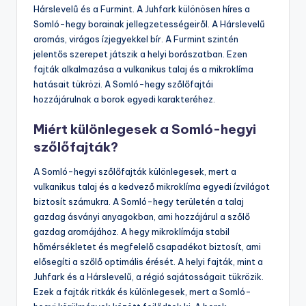
Hárslevelű és a Furmint. A Juhfark különösen híres a
Somló-hegy borainak jellegzetességeiről. A Hárslevelű
aromás, virágos ízjegyekkel bír. A Furmint szintén
jelentős szerepet játszik a helyi borászatban. Ezen
fajták alkalmazása a vulkanikus talaj és a mikroklíma
hatásait tükrözi. A Somló-hegy szőlőfajtái
hozzájárulnak a borok egyedi karakteréhez.
Miért különlegesek a Somló-hegyi
szőlőfajták?
A Somló-hegyi szőlőfajták különlegesek, mert a
vulkanikus talaj és a kedvező mikroklíma egyedi ízvilágot
biztosít számukra. A Somló-hegy területén a talaj
gazdag ásványi anyagokban, ami hozzájárul a szőlő
gazdag aromájához. A hegy mikroklímája stabil
hőmérsékletet és megfelelő csapadékot biztosít, ami
elősegíti a szőlő optimális érését. A helyi fajták, mint a
Juhfark és a Hárslevelű, a régió sajátosságait tükrözik.
Ezek a fajták ritkák és különlegesek, mert a Somló-