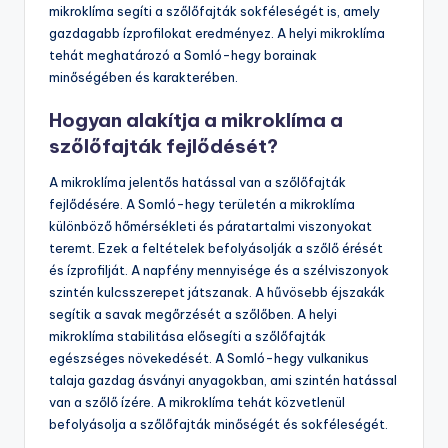
mikroklíma segíti a szőlőfajták sokféleségét is, amely
gazdagabb ízprofilokat eredményez. A helyi mikroklíma
tehát meghatározó a Somló-hegy borainak
minőségében és karakterében.
Hogyan alakítja a mikroklíma a
szőlőfajták fejlődését?
A mikroklíma jelentős hatással van a szőlőfajták
fejlődésére. A Somló-hegy területén a mikroklíma
különböző hőmérsékleti és páratartalmi viszonyokat
teremt. Ezek a feltételek befolyásolják a szőlő érését
és ízprofilját. A napfény mennyisége és a szélviszonyok
szintén kulcsszerepet játszanak. A hűvösebb éjszakák
segítik a savak megőrzését a szőlőben. A helyi
mikroklíma stabilitása elősegíti a szőlőfajták
egészséges növekedését. A Somló-hegy vulkanikus
talaja gazdag ásványi anyagokban, ami szintén hatással
van a szőlő ízére. A mikroklíma tehát közvetlenül
befolyásolja a szőlőfajták minőségét és sokféleségét.