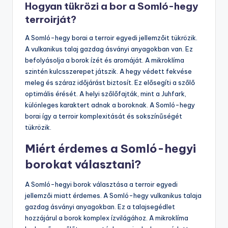
Hogyan tükrözi a bor a Somló-hegy
terroirját?
A Somló-hegy borai a terroir egyedi jellemzőit tükrözik.
A vulkanikus talaj gazdag ásványi anyagokban van. Ez
befolyásolja a borok ízét és aromáját. A mikroklíma
szintén kulcsszerepet játszik. A hegy védett fekvése
meleg és száraz időjárást biztosít. Ez elősegíti a szőlő
optimális érését. A helyi szőlőfajták, mint a Juhfark,
különleges karaktert adnak a boroknak. A Somló-hegy
borai így a terroir komplexitását és sokszínűségét
tükrözik.
Miért érdemes a Somló-hegyi
borokat választani?
A Somló-hegyi borok választása a terroir egyedi
jellemzői miatt érdemes. A Somló-hegy vulkanikus talaja
gazdag ásványi anyagokban. Ez a talajsegédlet
hozzájárul a borok komplex ízvilágához. A mikroklíma