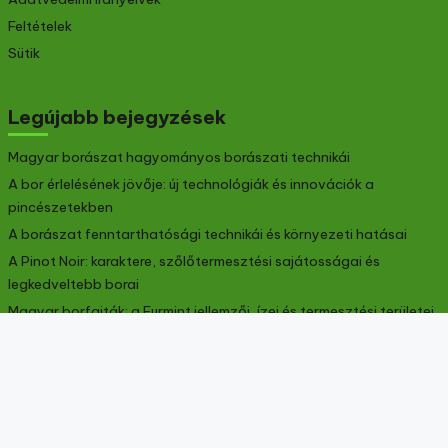
Feltételek
Sütik
Legújabb bejegyzések
Magyar borászat hagyományos borászati technikái
A bor érlelésének jövője: új technológiák és innovációk a
pincészetekben
A borászat fenntarthatósági technikái és környezeti hatásai
A Pinot Noir: karaktere, szőlőtermesztési sajátosságai és
legkedveltebb borai
Magyar borfajták: a Furmint jellemzői, ízei és termesztési területei
Kategóriák
Hungarian Wine Varieties
11
Terroir Characteristics
11