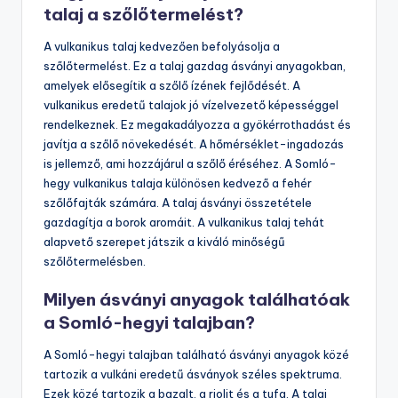
talaj a szőlőtermelést?
A vulkanikus talaj kedvezően befolyásolja a
szőlőtermelést. Ez a talaj gazdag ásványi anyagokban,
amelyek elősegítik a szőlő ízének fejlődését. A
vulkanikus eredetű talajok jó vízelvezető képességgel
rendelkeznek. Ez megakadályozza a gyökérrothadást és
javítja a szőlő növekedését. A hőmérséklet-ingadozás
is jellemző, ami hozzájárul a szőlő éréséhez. A Somló-
hegy vulkanikus talaja különösen kedvező a fehér
szőlőfajták számára. A talaj ásványi összetétele
gazdagítja a borok aromáit. A vulkanikus talaj tehát
alapvető szerepet játszik a kiváló minőségű
szőlőtermelésben.
Milyen ásványi anyagok találhatóak
a Somló-hegyi talajban?
A Somló-hegyi talajban található ásványi anyagok közé
tartozik a vulkáni eredetű ásványok széles spektruma.
Ezek közé tartozik a bazalt, a riolit és a tufa. A talaj