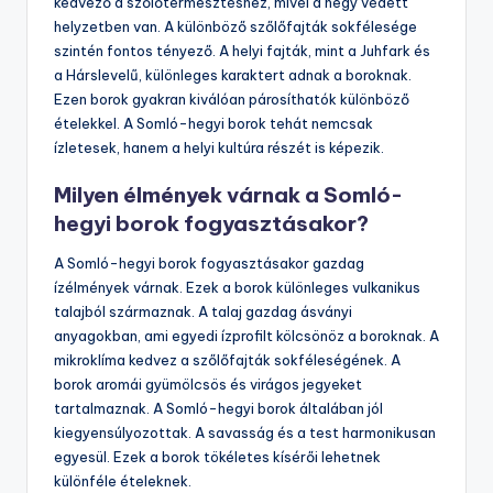
kedvező a szőlőtermesztéshez, mivel a hegy védett
helyzetben van. A különböző szőlőfajták sokfélesége
szintén fontos tényező. A helyi fajták, mint a Juhfark és
a Hárslevelű, különleges karaktert adnak a boroknak.
Ezen borok gyakran kiválóan párosíthatók különböző
ételekkel. A Somló-hegyi borok tehát nemcsak
ízletesek, hanem a helyi kultúra részét is képezik.
Milyen élmények várnak a Somló-
hegyi borok fogyasztásakor?
A Somló-hegyi borok fogyasztásakor gazdag
ízélmények várnak. Ezek a borok különleges vulkanikus
talajból származnak. A talaj gazdag ásványi
anyagokban, ami egyedi ízprofilt kölcsönöz a boroknak. A
mikroklíma kedvez a szőlőfajták sokféleségének. A
borok aromái gyümölcsös és virágos jegyeket
tartalmaznak. A Somló-hegyi borok általában jól
kiegyensúlyozottak. A savasság és a test harmonikusan
egyesül. Ezek a borok tökéletes kísérői lehetnek
különféle ételeknek.