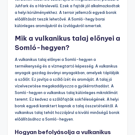
Juhfark és a Hárslevelű. Ezek a fajták jól alkalmazkodtak
a helyi körülményekhez. A terroir jellemzői egyedi borok
előállítását teszik lehetővé. A Somló-hegy borai
különleges aromájukról és ízvilágukról ismertek.
Mik a vulkanikus talaj előnyei a
Somló-hegyen?
A vulkanikus talaj előnyei a Somló-hegyen a
termékenység és a vízmegtartó képesség. A vulkanikus
anyagok gazdag ásványi anyagokban, amelyek táplálják
a szőlőt. Ez javítja a szőlő ízét és aromáját. A talaj jó
vízelvezetése megakadályozza a gyökérrothadást. A
Somló-hegyen a vulkanikus talaj különleges mikroklímát
teremt. Ez kedvez a szőlőfajták sokféleségének. A helyi
borok egyedi karaktert kapnak a talaj összetételétől. A
vulkanikus talaj tehát hozzájárul a kiváló minőségű borok
előállításához a Somló-hegyen.
Hogyan befolyásolja a vulkanikus