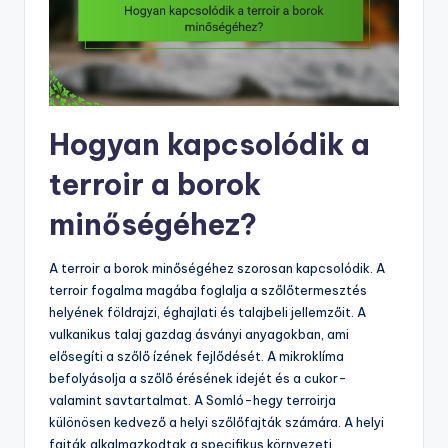
Hogyan kapcsolódik a
terroir a borok
minőségéhez?
A terroir a borok minőségéhez szorosan kapcsolódik. A
terroir fogalma magába foglalja a szőlőtermesztés
helyének földrajzi, éghajlati és talajbeli jellemzőit. A
vulkanikus talaj gazdag ásványi anyagokban, ami
elősegíti a szőlő ízének fejlődését. A mikroklíma
befolyásolja a szőlő érésének idejét és a cukor-
valamint savtartalmat. A Somló-hegy terroirja
különösen kedvező a helyi szőlőfajták számára. A helyi
fajták alkalmazkodtak a specifikus környezeti