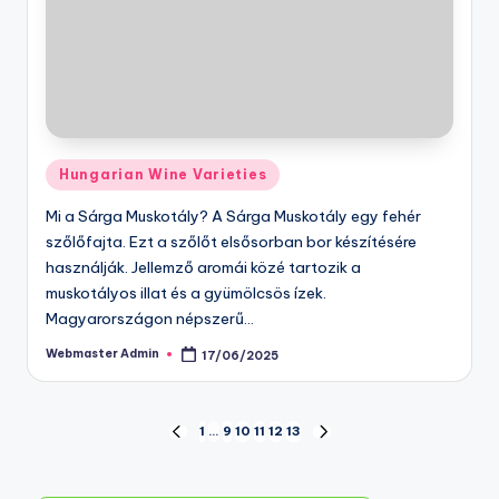
Posted
Hungarian Wine Varieties
in
Mi a Sárga Muskotály? A Sárga Muskotály egy fehér
szőlőfajta. Ezt a szőlőt elsősorban bor készítésére
használják. Jellemző aromái közé tartozik a
muskotályos illat és a gyümölcsös ízek.
Magyarországon népszerű…
Webmaster Admin
17/06/2025
Posted
by
Posts
1
…
9
10
11
12
13
PREVIOUS
NEXT
PAGE
PAGE
pagination