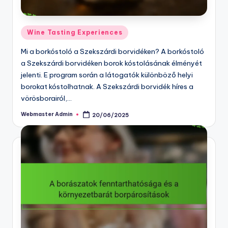
Posted
Wine Tasting Experiences
in
Mi a borkóstoló a Szekszárdi borvidéken? A borkóstoló
a Szekszárdi borvidéken borok kóstolásának élményét
jelenti. E program során a látogatók különböző helyi
borokat kóstolhatnak. A Szekszárdi borvidék híres a
vörösborairól,…
Webmaster Admin
20/06/2025
Posted
by