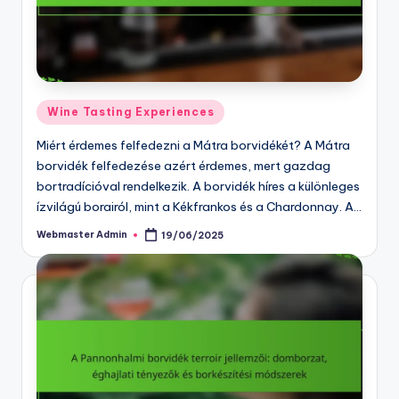
Posted
Wine Tasting Experiences
in
Miért érdemes felfedezni a Mátra borvidékét? A Mátra
borvidék felfedezése azért érdemes, mert gazdag
bortradícióval rendelkezik. A borvidék híres a különleges
ízvilágú borairól, mint a Kékfrankos és a Chardonnay. A…
Webmaster Admin
19/06/2025
Posted
by