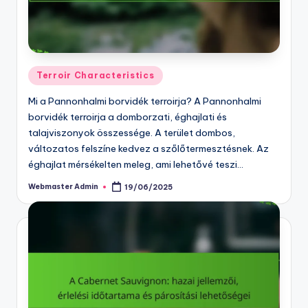
Posted
Terroir Characteristics
in
Mi a Pannonhalmi borvidék terroirja? A Pannonhalmi
borvidék terroirja a domborzati, éghajlati és
talajviszonyok összessége. A terület dombos,
változatos felszíne kedvez a szőlőtermesztésnek. Az
éghajlat mérsékelten meleg, ami lehetővé teszi…
Webmaster Admin
19/06/2025
Posted
by