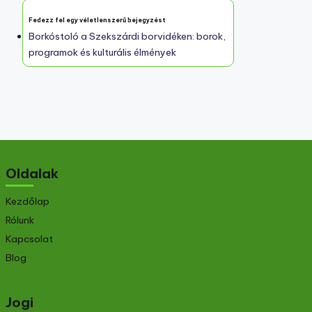
Fedezz fel egy véletlenszerű bejegyzést
Borkóstoló a Szekszárdi borvidéken: borok,
programok és kulturális élmények
Oldalak
Kezdőlap
Rólunk
Kapcsolat
Blog
Jogi