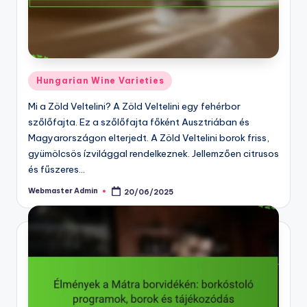
Posted
Hungarian Wine Varieties
in
Mi a Zöld Veltelini? A Zöld Veltelini egy fehérbor
szőlőfajta. Ez a szőlőfajta főként Ausztriában és
Magyarországon elterjedt. A Zöld Veltelini borok friss,
gyümölcsös ízvilággal rendelkeznek. Jellemzően citrusos
és fűszeres…
Webmaster Admin
20/06/2025
Posted
by