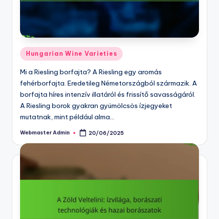
Posted
Hungarian Wine Varieties
in
Mi a Riesling borfajta? A Riesling egy aromás
fehérborfajta. Eredetileg Németországból származik. A
borfajta híres intenzív illatáról és frissítő savasságáról.
A Riesling borok gyakran gyümölcsös ízjegyeket
mutatnak, mint például alma…
Webmaster Admin
20/06/2025
Posted
by