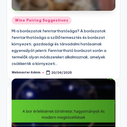
Posted
Wine Pairing Suggestions
in
Mi a borászatok fenntarthatósága? A borászatok
fenntarthatósága a szőlőtermesztés és borászat
környezeti, gazdasági és társadalmi hatásainak
egyensúlyát jelenti. Fenntartható borászat során a
termelők olyan módszereket alkalmaznak, amelyek
csökkentik a környezeti…
Webmaster Admin
20/06/2025
Posted
by