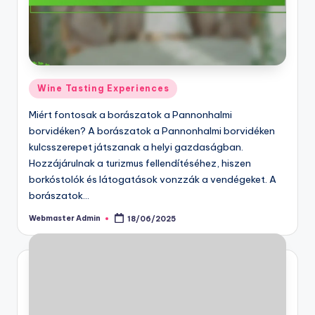
Posted
Wine Tasting Experiences
in
Miért fontosak a borászatok a Pannonhalmi
borvidéken? A borászatok a Pannonhalmi borvidéken
kulcsszerepet játszanak a helyi gazdaságban.
Hozzájárulnak a turizmus fellendítéséhez, hiszen
borkóstolók és látogatások vonzzák a vendégeket. A
borászatok…
Webmaster Admin
18/06/2025
Posted
by