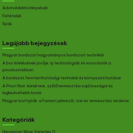
Adatvédelmi irányelvek
Feltételek
Sütik
Legújabb bejegyzések
Magyar borászat hagyományos borászati technikái
A bor érlelésének jövője: új technológiák és innovációk a
pincészetekben
A borászat fenntarthatósági technikái és környezeti hatásai
A Pinot Noir: karaktere, szőlőtermesztési sajátosságai és
legkedveltebb borai
Magyar borfajták: a Furmint jellemzői, ízei és termesztési területei
Kategóriák
Hungarian Wine Varieties
11