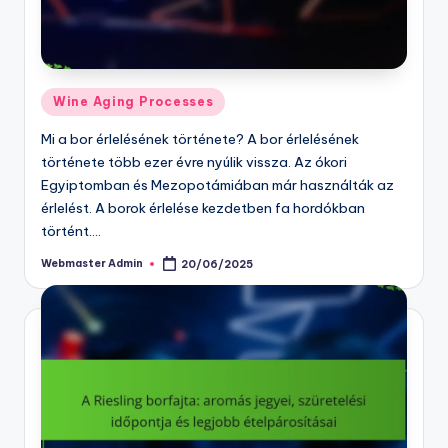
Posted
Wine Aging Processes
in
Mi a bor érlelésének története? A bor érlelésének
története több ezer évre nyúlik vissza. Az ókori
Egyiptomban és Mezopotámiában már használták az
érlelést. A borok érlelése kezdetben fa hordókban
történt.…
Webmaster Admin
20/06/2025
Posted
by