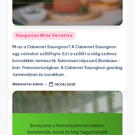
Posted
Hungarian Wine Varieties
in
Mi az a Cabernet Sauvignon? A Cabernet Sauvignon
egy vörösbor szőlőfajta. Ezt a szőlőt a világ számos
borvidékén termesztik. Különösen népszerű Bordeaux-
ban, Franciaországban. A Cabernet Sauvignon gazdag
tanninokban és savakban.…
Webmaster Admin
18/06/2025
Posted
by